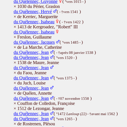
du Quélennec, Guyonne
(
)
°vers 1015 -
× 1030 du Périer, Graslon
du Quélennec, Hervé
(
)
- †vers 1541
× de Kerriec, Marguerite
du Quélennec, Isabeau
(
)
- †vers 1422
× 1413 de Kergroadez, "Robert" III
du Quélennec, Isabeau
× Freslon, Guillaume
du Quélennec, Jacques
(
)
°vers 1485 -
× de La Marche, Catherine
du Quélennec, Jean
(
)
- †après 08 janvier 1538
du Quélennec, Jean
(
)
°vers 1520 -
× 1538 de Maure, Jeanne
du Quélennec, Jean
× du Faou, Jeanne
du Quélennec, Jean
(
)
°vers 1375 -
× du Juch, Louise
du Quélennec, Jean
× de Quélen, Annette
du Quélennec, Jean
(
)
- †07 novembre 1558
× Couffon de Colledon, Françoise
× 1512 de Lezongar, Jeanne
du Quélennec, Jean
(
)
°1472
Lanloup (22)
- †avant mai 1562
du Quélennec, Jean
(
)
°vers 1265 -
× de Rostrenen, Plésou