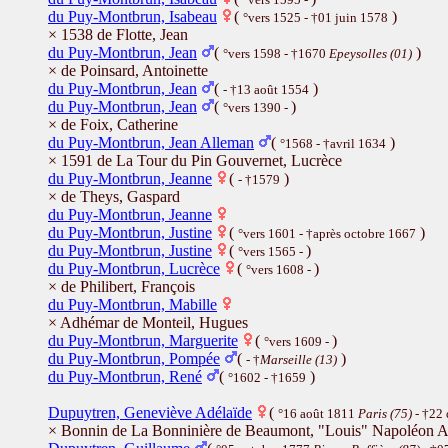
du Puy-Montbrun, Isabeau
(
)
°vers 1525 - †01 juin 1578
× 1538 de Flotte, Jean
du Puy-Montbrun, Jean
(
)
°vers 1598 - †1670
Epeysolles (01)
× de Poinsard, Antoinette
du Puy-Montbrun, Jean
(
)
- †13 août 1554
du Puy-Montbrun, Jean
(
)
°vers 1390 -
× de Foix, Catherine
du Puy-Montbrun, Jean Alleman
(
)
°1568 - †avril 1634
× 1591 de La Tour du Pin Gouvernet, Lucrèce
du Puy-Montbrun, Jeanne
(
)
- †1579
× de Theys, Gaspard
du Puy-Montbrun, Jeanne
du Puy-Montbrun, Justine
(
)
°vers 1601 - †après octobre 1667
du Puy-Montbrun, Justine
(
)
°vers 1565 -
du Puy-Montbrun, Lucrèce
(
)
°vers 1608 -
× de Philibert, François
du Puy-Montbrun, Mabille
× Adhémar de Monteil, Hugues
du Puy-Montbrun, Marguerite
(
)
°vers 1609 -
du Puy-Montbrun, Pompée
(
)
- †
Marseille (13)
du Puy-Montbrun, René
(
)
°1602 - †1659
Dupuytren, Geneviève Adélaïde
(
°16 août 1811
Paris (75)
- †22
× Bonnin de La Bonninière de Beaumont, "Louis" Napoléon A