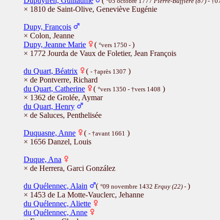
Dupuytren, Guillaume
(
°05 octobre 1777
Pierre-Buffière (87)
- †0
× 1810 de Saint-Olive, Geneviève Eugénie
Dupy, François
× Colon, Jeanne
Dupy, Jeanne Marie
(
)
°vers 1750 -
× 1772 Jourda de Vaux de Foletier, Jean François
du Quart, Béatrix
(
)
- †après 1307
× de Pontverre, Richard
du Quart, Catherine
(
)
°vers 1350 - †vers 1408
× 1362 de Grolée, Aymar
du Quart, Henry
× de Saluces, Penthelisée
Duquasne, Anne
(
)
- †avant 1661
× 1656 Danzel, Louis
Duque, Ana
× de Herrera, Garci González
du Quélennec, Alain
(
)
°09 novembre 1432
Erquy (22)
-
× 1453 de La Motte-Vauclerc, Jehanne
du Quélennec, Aliette
du Quélennec, Anne