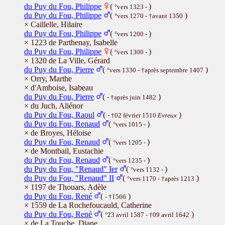
du Puy du Fou, Philippe
(
)
°vers 1323 -
du Puy du Fou, Philippe
(
)
°vers 1270 - †avant 1350
× Caillelle, Hilaire
du Puy du Fou, Philippe
(
)
°vers 1200 -
× 1223 de Parthenay, Isabelle
du Puy du Fou, Philippe
(
)
°vers 1300 -
× 1320 de La Ville, Gérard
du Puy du Fou, Pierre
(
)
°vers 1330 - †après septembre 1407
× Orry, Marthe
× d'Amboise, Isabeau
du Puy du Fou, Pierre
(
)
- †après juin 1482
× du Juch, Aliénor
du Puy du Fou, Raoul
(
)
- †02 février 1510
Evreux
du Puy du Fou, Renaud
(
)
°vers 1015 -
× de Broyes, Héloise
du Puy du Fou, Renaud
(
)
°vers 1205 -
× de Montbail, Eustachie
du Puy du Fou, Renaud
(
)
°vers 1235 -
du Puy du Fou, "Renaud" Ier
(
)
°vers 1132 -
du Puy du Fou, "Renaud" II
(
)
°vers 1170 - †après 1213
× 1197 de Thouars, Adèle
du Puy du Fou, René
(
)
- †1566
× 1559 de La Rochefoucauld, Catherine
du Puy du Fou, René
(
)
°23 avril 1587 - †09 avril 1642
× de La Touche, Diane