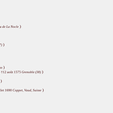
)
u de La Nocle
)
7)
)
as
)
- †12 août 1575
Grenoble (38)
)
)
llet 1690
Coppet, Vaud, Suisse