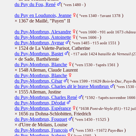
du Puy du Fou, René
(
)
°vers 1480 -
du Puy en Loudunois, Jeanne
(
)
°vers 1340 - †avant 1378
× 1367 de Maillé, "Payen" II
du Puy-Montbrun, Alexandre
(
°vers 1600 - †01 août 1673
châtea
du Puy-Montbrun, Antoinette
(
)
°vers 1606 -
du Puy-Montbrun, Aymar
(
)
°vers 1485 - †15 août 1551
× 1524 de La Valette-Parisot, Catherine
du Puy-Montbrun, Bastet
(
- †17 août 1424
bataille de Verneuil (2
× de Sade, Barthélemie
du Puy-Montbrun, Blanche
(
)
°vers 1530 - †après 1561
× 1548 Alleman, Claude Laurent
du Puy-Montbrun, Blanche
du Puy-Montbrun, César
(
°vers 1599 - †1629
Bois-le-Duc, Pays-B
du Puy-Montbrun, Charles
dit
le brave Montbrun
(
°vers 1530 
× 1555 Alleman, Justine
du Puy-Montbrun, Charles René
(
°1592 - †après novembre 1666
du Puy-Montbrun, Déodat
du Puy-Montbrun, Espérance
(
°1638
Pont-de-Veyle (01)
- †12 jui
× 1656 zu Dohna-Schlobitten, Friedrich
du Puy-Montbrun, Fouquet
(
)
°vers 1450 - †1525
× d'Urre de Molans, Louise
du Puy-Montbrun, François
(
)
°vers 1593 - †1672
Pays-Bas
du Puy-Montbrun, Isabeau
(
)
°vers 1595 -