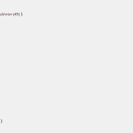
)
lévrier (49)
)
-