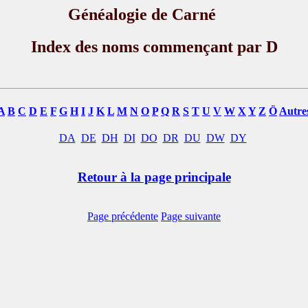
Généalogie de Carné
Index des noms commençant par D
A
B
C
D
E
F
G
H
I
J
K
L
M
N
O
P
Q
R
S
T
U
V
W
X
Y
Z
Ö
Autre
DA
DE
DH
DI
DO
DR
DU
DW
DY
Retour à la page principale
Page précédente
Page suivante