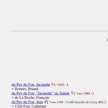
du Puy du Fou, Jacquette
(
)
°1455 -
× Bonnet, Briand
du Puy du Fou, "Jacquette" ou Jeanne
(
)
°vers 1480 -
× de La Roche, François
du Puy du Fou, Jean
(
)
°vers 1300 - †1346
bataille de Crécy (80)
× 1320 Fort, Catherine