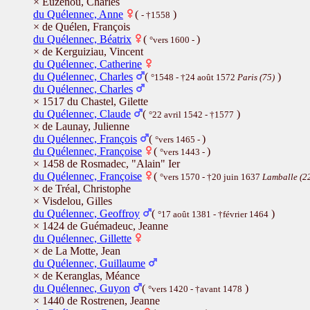
× Euzenou, Charles
du Quélennec, Anne
(
)
- †1558
× de Quélen, François
du Quélennec, Béatrix
(
)
°vers 1600 -
× de Kerguiziau, Vincent
du Quélennec, Catherine
du Quélennec, Charles
(
)
°1548 - †24 août 1572
Paris (75)
du Quélennec, Charles
× 1517 du Chastel, Gilette
du Quélennec, Claude
(
)
°22 avril 1542 - †1577
× de Launay, Julienne
du Quélennec, François
(
)
°vers 1465 -
du Quélennec, Françoise
(
)
°vers 1443 -
× 1458 de Rosmadec, "Alain" Ier
du Quélennec, Françoise
(
°vers 1570 - †20 juin 1637
Lamballe (2
× de Tréal, Christophe
× Visdelou, Gilles
du Quélennec, Geoffroy
(
)
°17 août 1381 - †février 1464
× 1424 de Guémadeuc, Jeanne
du Quélennec, Gillette
× de La Motte, Jean
du Quélennec, Guillaume
× de Keranglas, Méance
du Quélennec, Guyon
(
)
°vers 1420 - †avant 1478
× 1440 de Rostrenen, Jeanne