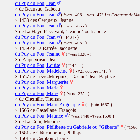
du Puy du Fou, Jean
× de Beauvau, Isabeau
du Puy du Fou, Jean
(
°vers 1406 - †vers 1473
Les Cerqueux de Mau
× 1433 des Cerqueux, Jeanne
du Puy du Fou, Jean
(
)
°vers 1265 -
× de La Haye-Passavant, "Jeanne" ou Isabelle
du Puy du Fou, Jean
(
)
°1434 -
du Puy du Fou, Jean
(
)
°vers 1405 -
× 1439 de La Ramée, Jacquette
du Puy du Fou, Jeanne
(
)
°vers 1328 -
× d'Appelvoisin, Jean
du Puy du Fou, Louise
(
)
°1445 -
du Puy du Fou, Madeleine
(
)
- †21 octobre 1717
× 1657 de Lévis-Mirepoix, "Gaston" Jean Baptiste
du Puy du Fou, Marguerite
du Puy du Fou, Marie
du Puy du Fou, Marie
(
)
°vers 1275 -
× de Chemillé, Thomas
du Puy du Fou, Marie Angélique
(
)
- †juin 1667
× 1666 de Castellane, François
du Puy du Fou, Maurice
(
)
°vers 1440 - †vers 1500
× de La Cour, Michèle
du Puy du Fou, Philiberte ou Gabrielle ou "Gilberte"
(
°1566 
× 1581 de Châteaubriant, Philippe
× 1601 du Cambout, Louis