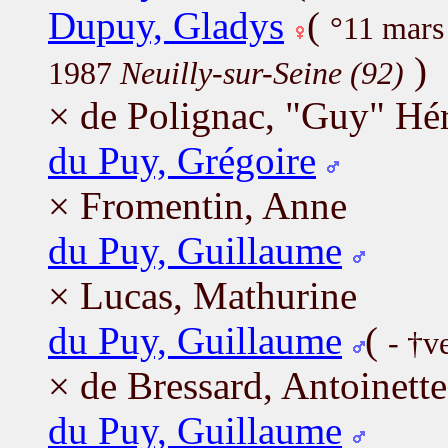
Dupuy, Gladys
(
°11 mar
)
1987
Neuilly-sur-Seine (92)
× de Polignac, "Guy" Hé
du Puy, Grégoire
× Fromentin, Anne
du Puy, Guillaume
× Lucas, Mathurine
du Puy, Guillaume
(
- †v
× de Bressard, Antoinette
du Puy, Guillaume