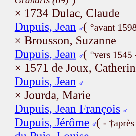
Grandris (69)
× 1734 Dulac, Claude
Dupuis, Jean
(
°avant 1598
× Brousson, Suzanne
Dupuis, Jean
(
°vers 1545 
× 1571 de Joux, Catherin
Dupuis, Jean
× Jourda, Marie
Dupuis, Jean François
Dupuis, Jérôme
(
- †après
du Puis, Louise