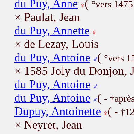
du Puy, Anne
(
°vers 1475
× Paulat, Jean
du Puy, Annette
× de Lezay, Louis
du Puy, Antoine
(
°vers 1
× 1585 Joly du Donjon, 
du Puy, Antoine
du Puy, Antoine
(
- †après
Dupuy, Antoinette
(
- †1
× Neyret, Jean