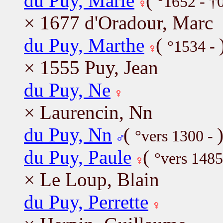
du Puy, Marie
(
°1652 - †
× 1677 d'Oradour, Marc
du Puy, Marthe
(
°1534 -
× 1555 Puy, Jean
du Puy, Ne
× Laurencin, Nn
du Puy, Nn
(
°vers 1300 -
du Puy, Paule
(
°vers 1485
× Le Loup, Blain
du Puy, Perrette