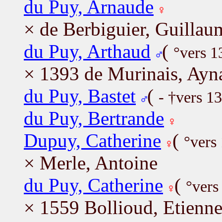
du Puy, Arnaude
× de Berbiguier, Guillau
du Puy, Arthaud
(
°vers 1
× 1393 de Murinais, Ayn
du Puy, Bastet
(
- †vers 1
du Puy, Bertrande
Dupuy, Catherine
(
°vers
× Merle, Antoine
du Puy, Catherine
(
°vers
× 1559 Bollioud, Etienn