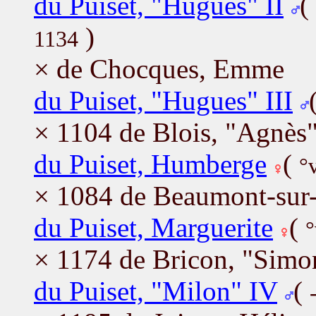
du Puiset, "Hugues" II
(
)
1134
× de Chocques, Emme
du Puiset, "Hugues" III
× 1104 de Blois, "Agnès
du Puiset, Humberge
(
°
× 1084 de Beaumont-sur-
du Puiset, Marguerite
(
°
× 1174 de Bricon, "Simon
du Puiset, "Milon" IV
(