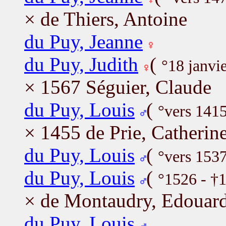
× de Thiers, Antoine
du Puy, Jeanne
du Puy, Judith
(
°18 janvi
× 1567 Séguier, Claude
du Puy, Louis
(
°vers 1415
× 1455 de Prie, Catherin
du Puy, Louis
(
°vers 153
du Puy, Louis
(
°1526 - †
× de Montaudry, Edouar
du Puy, Louis