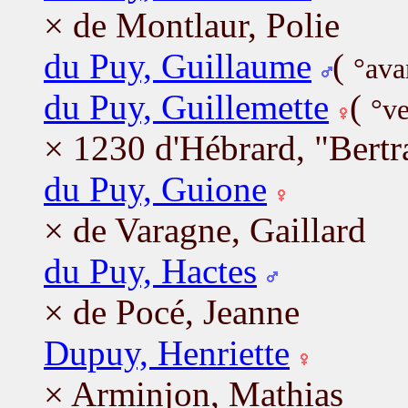
× de Montlaur, Polie
du Puy, Guillaume
(
°ava
du Puy, Guillemette
(
°ve
× 1230 d'Hébrard, "Bert
du Puy, Guione
× de Varagne, Gaillard
du Puy, Hactes
× de Pocé, Jeanne
Dupuy, Henriette
× Arminjon, Mathias