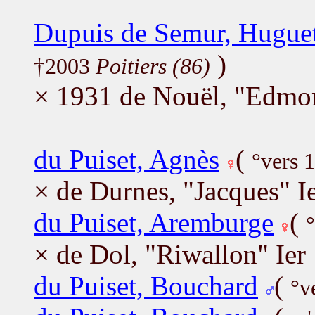
Dupuis de Semur, Hugue
)
†2003
Poitiers (86)
× 1931 de Nouël, "Edmo
du Puiset, Agnès
(
°vers 
× de Durnes, "Jacques" I
du Puiset, Aremburge
(
× de Dol, "Riwallon" Ier
du Puiset, Bouchard
(
°v