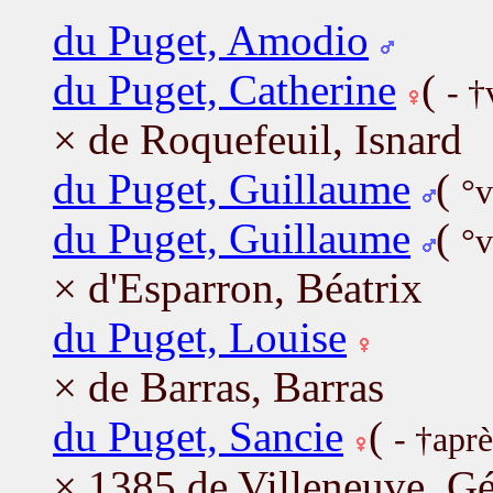
du Puget, Amodio
du Puget, Catherine
(
- †
× de Roquefeuil, Isnard
du Puget, Guillaume
(
°v
du Puget, Guillaume
(
°v
× d'Esparron, Béatrix
du Puget, Louise
× de Barras, Barras
du Puget, Sancie
(
- †apr
× 1385 de Villeneuve, G