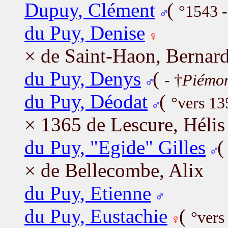
Dupuy, Clément
(
°1543 
du Puy, Denise
× de Saint-Haon, Bernar
du Puy, Denys
(
- †
Piémont
du Puy, Déodat
(
°vers 13
× 1365 de Lescure, Hélis
du Puy, "Egide" Gilles
× de Bellecombe, Alix
du Puy, Etienne
du Puy, Eustachie
(
°vers