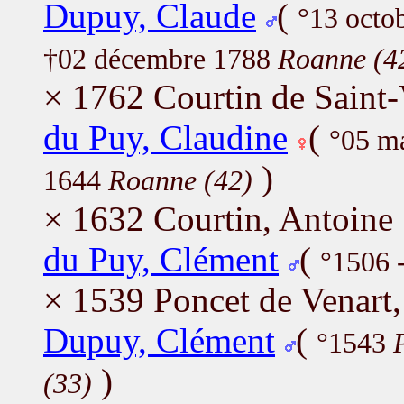
Dupuy, Claude
(
°13 octo
†02 décembre 1788
Roanne (4
× 1762 Courtin de Saint
du Puy, Claudine
(
°05 m
)
1644
Roanne (42)
× 1632 Courtin, Antoine
du Puy, Clément
(
°1506 
× 1539 Poncet de Venart,
Dupuy, Clément
(
°1543
)
(33)