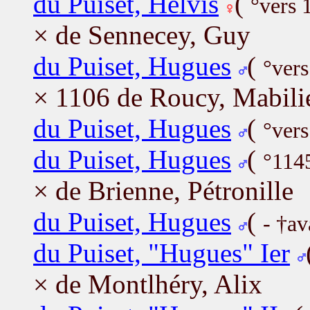
du Puiset, Helvis
(
°vers 
× de Sennecey, Guy
du Puiset, Hugues
(
°ver
× 1106 de Roucy, Mabili
du Puiset, Hugues
(
°vers
du Puiset, Hugues
(
°114
× de Brienne, Pétronille
du Puiset, Hugues
(
- †av
du Puiset, "Hugues" Ier
× de Montlhéry, Alix