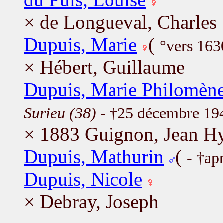
× de Longueval, Charles
Dupuis, Marie
(
°vers 163
× Hébert, Guillaume
Dupuis, Marie Philomèn
Surieu (38)
- †25 décembre 19
× 1883 Guignon, Jean Hy
Dupuis, Mathurin
(
- †ap
Dupuis, Nicole
× Debray, Joseph