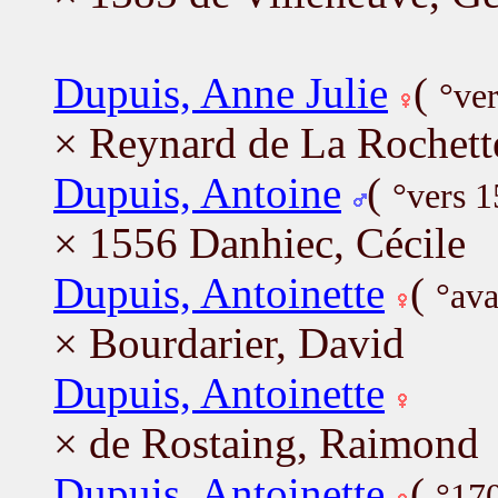
Dupuis, Anne Julie
(
°ve
× Reynard de La Rochett
Dupuis, Antoine
(
°vers 
× 1556 Danhiec, Cécile
Dupuis, Antoinette
(
°ava
× Bourdarier, David
Dupuis, Antoinette
× de Rostaing, Raimond
Dupuis, Antoinette
(
°170