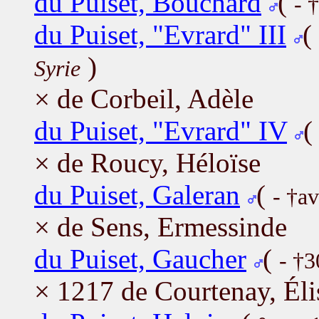
du Puiset, Bouchard
(
- 
du Puiset, "Evrard" III
(
)
Syrie
× de Corbeil, Adèle
du Puiset, "Evrard" IV
× de Roucy, Héloïse
du Puiset, Galeran
(
- †a
× de Sens, Ermessinde
du Puiset, Gaucher
(
- †3
× 1217 de Courtenay, Éli