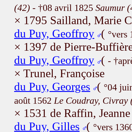
(42)
- †08 avril 1825
Saumur (
× 1795 Sailland, Marie C
du Puy, Geoffroy
(
°vers 
× 1397 de Pierre-Buffièr
du Puy, Geoffroy
(
- †apr
× Trunel, Françoise
du Puy, Georges
(
°04 ju
août 1562
Le Coudray, Civray 
× 1531 de Raffin, Jeanne
du Puy, Gilles
(
°vers 136