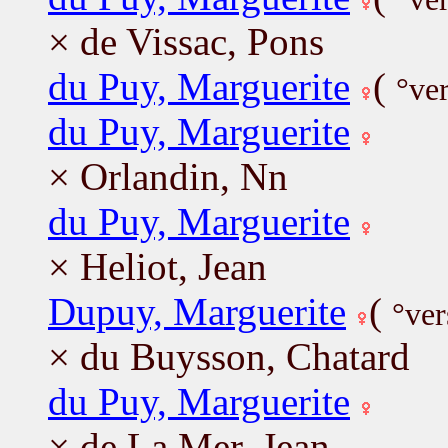
× de Vissac, Pons
du Puy, Marguerite
(
°ve
du Puy, Marguerite
× Orlandin, Nn
du Puy, Marguerite
× Heliot, Jean
Dupuy, Marguerite
(
°ver
× du Buysson, Chatard
du Puy, Marguerite
× de La Mer, Jean