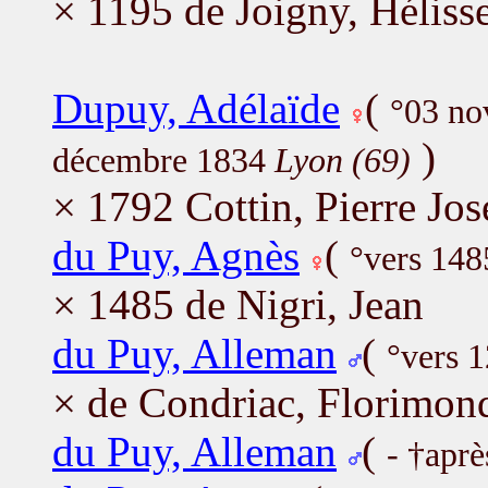
× 1195 de Joigny, Héliss
Dupuy, Adélaïde
(
°03 n
)
décembre 1834
Lyon (69)
× 1792 Cottin, Pierre Jo
du Puy, Agnès
(
°vers 148
× 1485 de Nigri, Jean
du Puy, Alleman
(
°vers 
× de Condriac, Florimon
du Puy, Alleman
(
- †apr