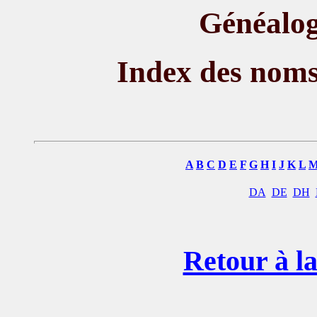
Généalog
Index des nom
A
B
C
D
E
F
G
H
I
J
K
L
DA
DE
DH
Retour à la