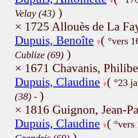
)
Velay (43)
× 1725 Allouès de La Fay
Dupuis, Benoîte
(
°vers 
)
Cublize (69)
× 1671 Chavanis, Philibe
Dupuis, Claudine
(
°23 j
)
(38)
-
× 1816 Guignon, Jean-Pa
Dupuis, Claudine
(
°vers
)