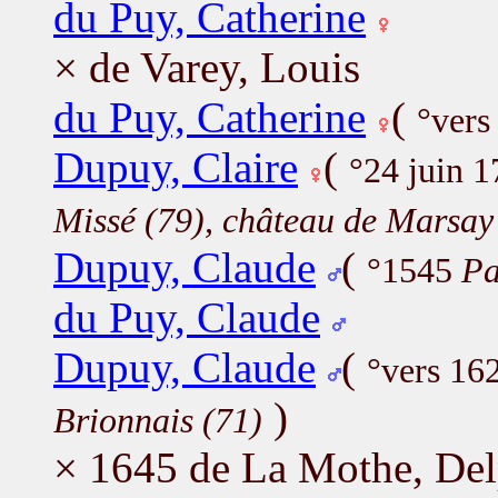
du Puy, Catherine
× de Varey, Louis
du Puy, Catherine
(
°vers
Dupuy, Claire
(
°24 juin 
Missé (79), château de Marsay
Dupuy, Claude
(
°1545
Pa
du Puy, Claude
Dupuy, Claude
(
°vers 16
)
Brionnais (71)
× 1645 de La Mothe, De