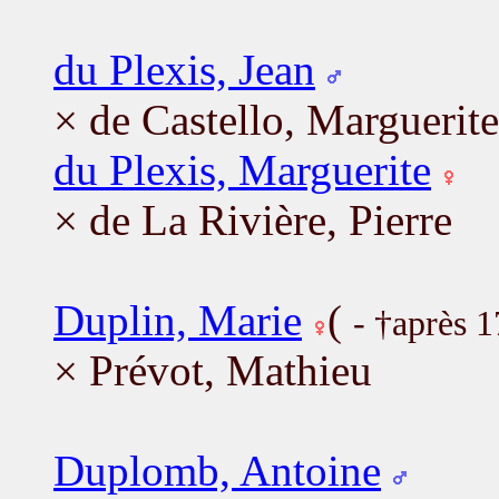
du Plexis, Jean
× de Castello, Marguerite
du Plexis, Marguerite
× de La Rivière, Pierre
Duplin, Marie
(
- †après 
× Prévot, Mathieu
Duplomb, Antoine