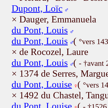
Dupont, Loïc
× Dauger, Emmanuela
du Pont, Louis
du Pont, Louis
(
°vers 14
× de Rocozel, Laure
du Pont, Louis
(
- †avant
× 1374 de Serres, Margue
du Pont, Louise
(
°vers 1
× 1492 du Chastel, Tang
du Pont, Louise
(
- †1526