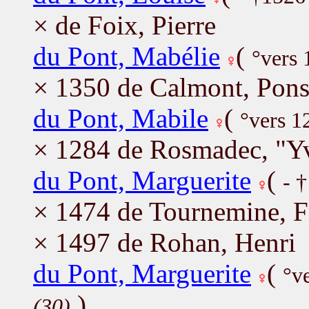
× de Foix, Pierre
du Pont, Mabélie
(
°vers 
× 1350 de Calmont, Pon
du Pont, Mabile
(
°vers 1
× 1284 de Rosmadec, "Y
du Pont, Marguerite
(
- 
× 1474 de Tournemine, F
× 1497 de Rohan, Henri
du Pont, Marguerite
(
°v
)
(30)