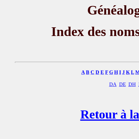
Généalog
Index des nom
A
B
C
D
E
F
G
H
I
J
K
L
DA
DE
DH
Retour à la