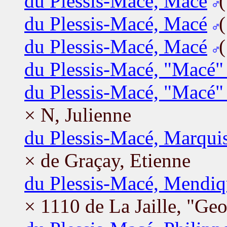
du Plessis-Macé, Macé
du Plessis-Macé, Macé
du Plessis-Macé, Macé
du Plessis-Macé, "Macé"
du Plessis-Macé, "Macé"
× N, Julienne
du Plessis-Macé, Marqui
× de Graçay, Etienne
du Plessis-Macé, Mendi
× 1110 de La Jaille, "Geo