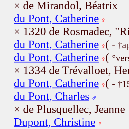
× de Mirandol, Béatrix
du Pont, Catherine
× 1320 de Rosmadec, "Ri
du Pont, Catherine
(
- †a
du Pont, Catherine
(
°ver
× 1334 de Trévalloet, He
du Pont, Catherine
(
- †1
du Pont, Charles
× de Plusquellec, Jeanne
Dupont, Christine