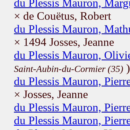
du Plessis Mauron, Marg
× de Couëtus, Robert
du Plessis Mauron, Math
× 1494 Josses, Jeanne
du Plessis Mauron, Olivi
)
Saint-Aubin-du-Cormier (35)
du Plessis Mauron, Pierr
× Josses, Jeanne
du Plessis Mauron, Pierr
du Plessis Mauron, Pierr