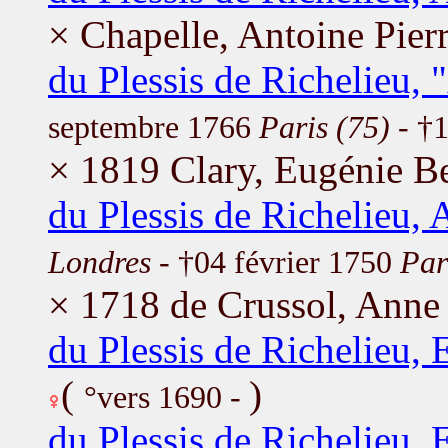
× Chapelle, Antoine Pier
du Plessis de Richelieu
septembre 1766
Paris (75)
- †
× 1819 Clary, Eugénie Be
du Plessis de Richelieu,
Londres
- †04 février 1750
Par
× 1718 de Crussol, Anne 
du Plessis de Richelieu,
(
)
°vers 1690 -
du Plessis de Richelieu