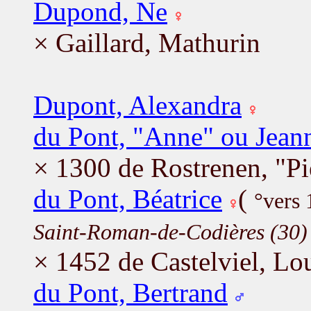
Dupond, Ne
× Gaillard, Mathurin
Dupont, Alexandra
du Pont, "Anne" ou Jean
× 1300 de Rostrenen, "Pi
du Pont, Béatrice
(
°vers
Saint-Roman-de-Codières (30)
× 1452 de Castelviel, Lo
du Pont, Bertrand