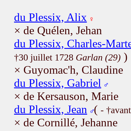
du Plessix, Alix
× de Quélen, Jehan
du Plessix, Charles-Mart
)
†30 juillet 1728
Garlan (29)
× Guyomac'h, Claudine
du Plessix, Gabriel
× de Kersauson, Marie
du Plessix, Jean
(
- †avan
× de Cornillé, Jehanne