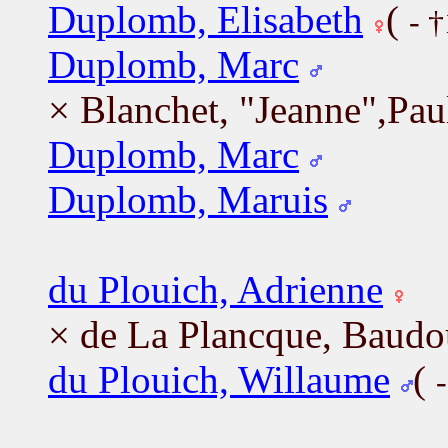
Duplomb, Elisabeth
(
- 
Duplomb, Marc
× Blanchet, "Jeanne",Pau
Duplomb, Marc
Duplomb, Maruis
du Plouich, Adrienne
× de La Plancque, Baudo
du Plouich, Willaume
(