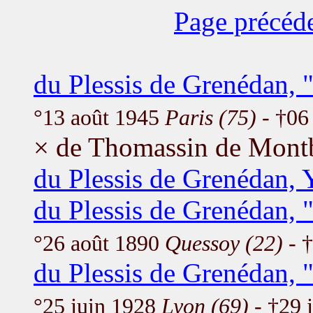
Page précéd
du Plessis de Grenédan,
°13 août 1945
Paris (75)
- †06
× de Thomassin de Montb
du Plessis de Grenédan, 
du Plessis de Grenédan, 
°26 août 1890
Quessoy (22)
- †
du Plessis de Grenédan, 
°25 juin 1928
Lyon (69)
- †29 