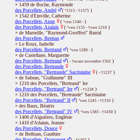
× 1459 de Boche, Raymonde
des Porcellets, André
(
)
°1515 - †1575
× 1542 d'Einville, Catherine
des Porcellets, Anne
(
)
°vers 1540 -
des Porcellets, Azalaïs
(
)
°vers 1155 - †vers 1210
× de Marseille, "Raymond-Geoffroi" Barral
des Porcellets, Bertran
× Le Roux, Isabelle
des Porcellets, Bertrand
(
)
°vers 1280 -
× de Castellane, Marguerite
des Porcellets, Bertrand
(
)
- †avant novembre 1502
des Porcellets, Bertrande
des Porcellets, "Bertrande" Sacristaine
(
)
- †1237
× de Sabran, "Guillaume" III
× 1210 des Porcellets, "Bertrand" Ier
des Porcellets, "Bertrand" Ier
(
)
- †1228
× 1210 des Porcellets, "Bertrande" Sacristaine
des Porcellets, "Bertrand" II
(
)
°vers 1245 - †1310
× des Baux, Béatrix
des Porcellets, "Bertrand" IV
(
)
°vers 1385 - †1450
× 1406 d'Aiguières, Englésie
× 1410 d'Arlatan, Jeanne
des Porcellets, Douce
× de Bethsan, Gauthier
des Porcellets, Dragonnet
(
)
- †1397