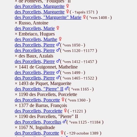
× de Pontevès, "Foulques" II
des Porcellets, Marguerite
des Porcellets, Marguerite
(
)
- †après 1571
des Porcellets, "Marguerite" Marie
(
)
°vers 1408 -
× Russo, Antoine
des Porcellets, Marie
× Embriaco, Hugues
des Porcellets, Marthe
des Porcellets, Pierre
(
)
°vers 1050 -
des Porcellets, Pierre
(
)
°vers 1120 - †1177
× des Baux, Azalaïs
des Porcellets, Pierre
(
)
°vers 1412 - †1457
× 1441 de Guigonnet, Matheline
des Porcellets, Pierre
(
)
°vers 1499 -
des Porcellets, Pierre
(
)
°vers 1465 - †1522
× 1493 de Piquet, Marguerite
des Porcellets, "Pierre" II
(
)
°vers 1165 -
× 1190 des Porcellets, Porcelette
des Porcellets, Poncette
(
)
°vers 1360 -
× 1377 de Barras, François
des Porcellets, Porcelette
(
)
- †1221
× 1190 des Porcellets, "Pierre" II
des Porcellets, Porcellus
(
)
°vers 1125 - †1184
× 1167 N, Inguilrade
des Porcellets, Porcette
(
)
- †29 octobre 1389