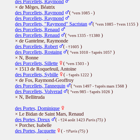
des Porcellets, Raymond
× de Mèges, Béatrix
des Porcellets, Raymond
(
)
°vers 1085 -
des Porcellets, Raymond
des Porcellets, "Raymond" Sacristan
(
)
°vers 1085 - †vers 1155
des Porcellets, Renaud
des Porcellets, Renaud
(
)
°vers 1335 - †1380
× de Gantelme, Raymonde
des Porcellets, Robert
(
)
- †1605
des Porcellets, Rostaing
(
)
°vers 1010 - †après 1057
× N, Bonne
des Porcellets, Sillette
(
)
°vers 1503 -
× 1513 de Roquefeuil, Antoine
des Porcellets, Sybille
(
)
- †après 1222
× de Fos, Raymond-Geoffroy
des Porcellets, Tannequin
(
)
°vers 1497 - †après mars 1568
des Porcellets, Volverad
(
)
°vers 985 - †après 1026
× N, Bellitruda
des Portes, Dominique
× Le Bidan de Saint Mars, Renaud
des Portes, Dreux
(
)
- †24 août 1423
Paris (75)
× Porcher, Isabelle
des Portes, Jacquette
(
)
- †
Paris (75)