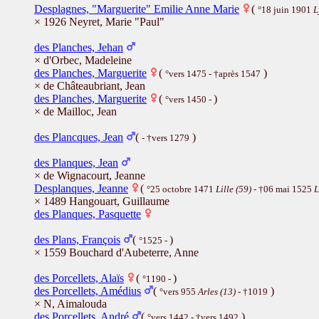
Desplagnes, "Marguerite" Emilie Anne Marie
(
°18 juin 1901
L
× 1926 Neyret, Marie "Paul"
des Planches, Jehan
× d'Orbec, Madeleine
des Planches, Marguerite
(
)
°vers 1475 - †après 1547
× de Châteaubriant, Jean
des Planches, Marguerite
(
)
°vers 1450 -
× de Mailloc, Jean
des Plancques, Jean
(
)
- †vers 1279
des Planques, Jean
× de Wignacourt, Jeanne
Desplanques, Jeanne
(
°25 octobre 1471
Lille (59)
- †06 mai 1525
L
× 1489 Hangouart, Guillaume
des Planques, Pasquette
des Plans, François
(
)
°1525 -
× 1559 Bouchard d'Aubeterre, Anne
des Porcellets, Alaïs
(
)
°1190 -
des Porcellets, Amédius
(
)
°vers 955
Arles (13)
- †1019
× N, Aimalouda
des Porcellets, André
(
)
°vers 1442 - †vers 1492