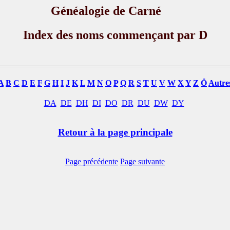
Généalogie de Carné
Index des noms commençant par D
A
B
C
D
E
F
G
H
I
J
K
L
M
N
O
P
Q
R
S
T
U
V
W
X
Y
Z
Ö
Autre
DA
DE
DH
DI
DO
DR
DU
DW
DY
Retour à la page principale
Page précédente
Page suivante