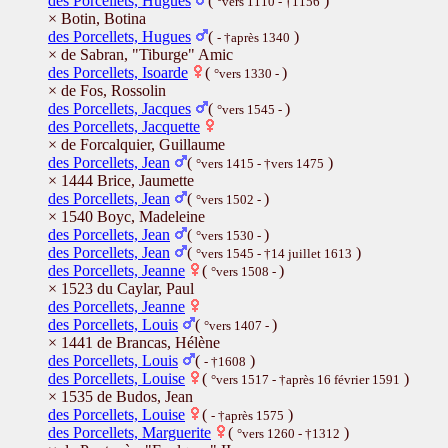
des Porcellets, Hugues
(
)
°vers 1110 - †1156
× Botin, Botina
des Porcellets, Hugues
(
)
- †après 1340
× de Sabran, "Tiburge" Amic
des Porcellets, Isoarde
(
)
°vers 1330 -
× de Fos, Rossolin
des Porcellets, Jacques
(
)
°vers 1545 -
des Porcellets, Jacquette
× de Forcalquier, Guillaume
des Porcellets, Jean
(
)
°vers 1415 - †vers 1475
× 1444 Brice, Jaumette
des Porcellets, Jean
(
)
°vers 1502 -
× 1540 Boyc, Madeleine
des Porcellets, Jean
(
)
°vers 1530 -
des Porcellets, Jean
(
)
°vers 1545 - †14 juillet 1613
des Porcellets, Jeanne
(
)
°vers 1508 -
× 1523 du Caylar, Paul
des Porcellets, Jeanne
des Porcellets, Louis
(
)
°vers 1407 -
× 1441 de Brancas, Hélène
des Porcellets, Louis
(
)
- †1608
des Porcellets, Louise
(
)
°vers 1517 - †après 16 février 1591
× 1535 de Budos, Jean
des Porcellets, Louise
(
)
- †après 1575
des Porcellets, Marguerite
(
)
°vers 1260 - †1312