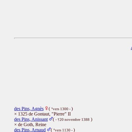
des Pins, Agnès
(
)
°vers 1300 -
× 1325 de Gontaut, "Pierre" II
des Pins, Anissant
(
)
- †20 novembre 1388
× de Goth, Reine
des Pins, Arnaud
(
)
°vers 1130 -