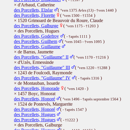
× d'Arbaud, Catherine
des Porcellets, Elzéar
(
)
°vers 1375
Arles (13)
- †vers 1440
des Porcellets, Florette
(
)
°vers 1500 - †1554
× 1520 Grimoard de Beauvoir du Roure, Claude
des Porcellets, Galburge
(
)
°vers 1175 - †1203
× des Porcellets, Hugues
des Porcellets, Godefroy
(
)
- †après 1111
des Porcellets, Guilhem
(
)
°vers 1045 - †vers 1095
des Porcellets, Guillaume
× de Barras, Jaumette
des Porcellets, "Guillaume" II
(
)
°vers 1170 - †1216
× d'Uzès, Ermessinde
des Porcellets, "Guillaume" III
(
)
°vers 1220 - †1288
× 1243 de Foulcodi, Raymonde
des Porcellets, "Guillaume" IV
(
)
- †après 1316
× de Montauban, Isoarde
des Porcellets, Honorade
(
)
°vers 1420 -
× 1457 Boyc, Honorat
des Porcellets, Honoré
(
)
°vers 1496 - †après septembre 1564
× 1524 de Pontevès, Marguerite
des Porcellets, Honoré
(
)
- †après 1547
des Porcellets, Hugues
des Porcellets, Hugues
(
)
- †1222
× des Porcellets, Galburge