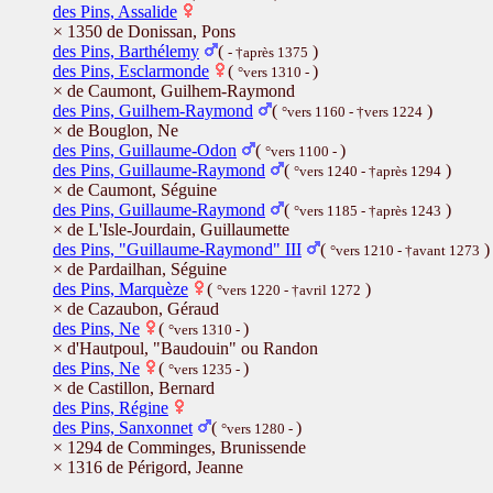
des Pins, Assalide
× 1350 de Donissan, Pons
des Pins, Barthélemy
(
)
- †après 1375
des Pins, Esclarmonde
(
)
°vers 1310 -
× de Caumont, Guilhem-Raymond
des Pins, Guilhem-Raymond
(
)
°vers 1160 - †vers 1224
× de Bouglon, Ne
des Pins, Guillaume-Odon
(
)
°vers 1100 -
des Pins, Guillaume-Raymond
(
)
°vers 1240 - †après 1294
× de Caumont, Séguine
des Pins, Guillaume-Raymond
(
)
°vers 1185 - †après 1243
× de L'Isle-Jourdain, Guillaumette
des Pins, "Guillaume-Raymond" III
(
)
°vers 1210 - †avant 1273
× de Pardailhan, Séguine
des Pins, Marquèze
(
)
°vers 1220 - †avril 1272
× de Cazaubon, Géraud
des Pins, Ne
(
)
°vers 1310 -
× d'Hautpoul, "Baudouin" ou Randon
des Pins, Ne
(
)
°vers 1235 -
× de Castillon, Bernard
des Pins, Régine
des Pins, Sanxonnet
(
)
°vers 1280 -
× 1294 de Comminges, Brunissende
× 1316 de Périgord, Jeanne