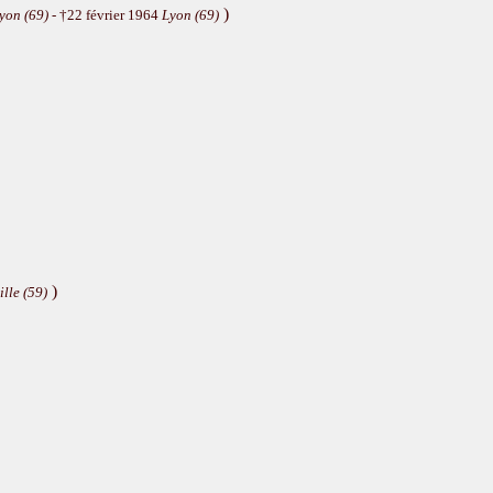
)
yon (69)
- †22 février 1964
Lyon (69)
)
ille (59)