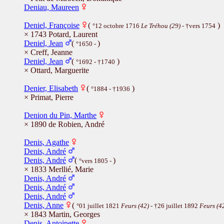
Deniau, Maureen
Deniel, Françoise
(
)
°12 octobre 1716
Le Tréhou (29)
- †vers 1754
× 1743 Potard, Laurent
Deniel, Jean
(
)
°1650 -
× Creff, Jeanne
Deniel, Jean
(
)
°1692 - †1740
× Ottard, Marguerite
Denier, Elisabeth
(
)
°1884 - †1936
× Primat, Pierre
Denion du Pin, Marthe
× 1890 de Robien, André
Denis, Agathe
Denis, André
Denis, André
(
)
°vers 1805 -
× 1833 Merllié, Marie
Denis, André
Denis, André
Denis, André
Denis, Anne
(
°01 juillet 1821
Feurs (42)
- †26 juillet 1892
Feurs (4
× 1843 Martin, Georges
Denis, Antoinette