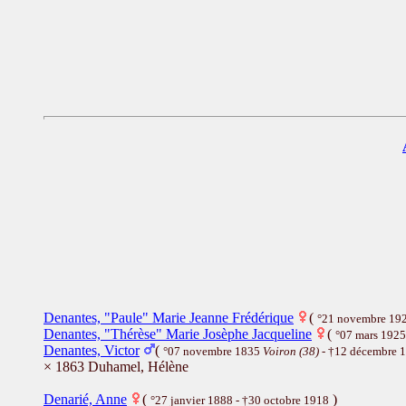
Denantes, "Paule" Marie Jeanne Frédérique
(
°21 novembre 19
Denantes, "Thérèse" Marie Josèphe Jacqueline
(
°07 mars 192
Denantes, Victor
(
°07 novembre 1835
Voiron (38)
- †12 décembre 
× 1863 Duhamel, Hélène
Denarié, Anne
(
)
°27 janvier 1888 - †30 octobre 1918