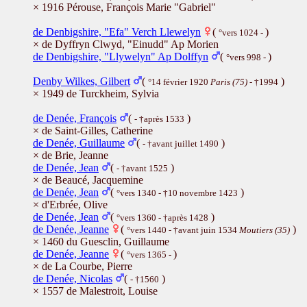
× 1916 Pérouse, François Marie "Gabriel"
de Denbigshire, "Efa" Verch Llewelyn
(
)
°vers 1024 -
× de Dyffryn Clwyd, "Einudd" Ap Morien
de Denbigshire, "Llywelyn" Ap Dolffyn
(
)
°vers 998 -
Denby Wilkes, Gilbert
(
)
°14 février 1920
Paris (75)
- †1994
× 1949 de Turckheim, Sylvia
de Denée, François
(
)
- †après 1533
× de Saint-Gilles, Catherine
de Denée, Guillaume
(
)
- †avant juillet 1490
× de Brie, Jeanne
de Denée, Jean
(
)
- †avant 1525
× de Beaucé, Jacquemine
de Denée, Jean
(
)
°vers 1340 - †10 novembre 1423
× d'Erbrée, Olive
de Denée, Jean
(
)
°vers 1360 - †après 1428
de Denée, Jeanne
(
)
°vers 1440 - †avant juin 1534
Moutiers (35)
× 1460 du Guesclin, Guillaume
de Denée, Jeanne
(
)
°vers 1365 -
× de La Courbe, Pierre
de Denée, Nicolas
(
)
- †1560
× 1557 de Malestroit, Louise