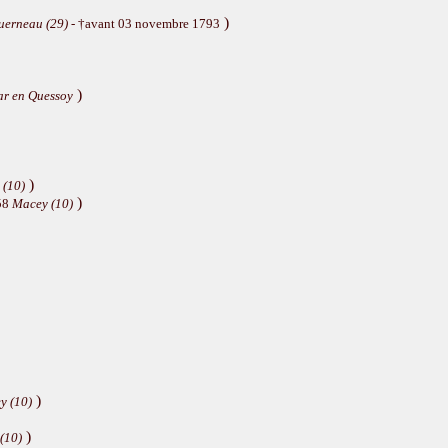
)
uerneau (29)
- †avant 03 novembre 1793
)
r en Quessoy
)
 (10)
)
58
Macey (10)
)
y (10)
)
(10)