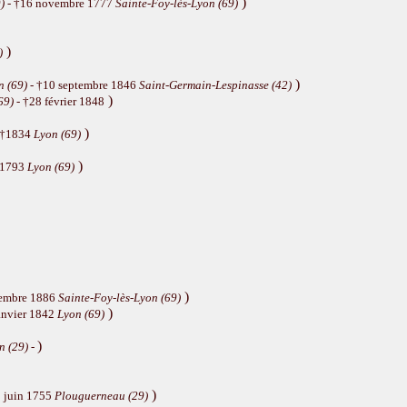
)
)
- †16 novembre 1777
Sainte-Foy-lès-Lyon (69)
)
)
)
n (69)
- †10 septembre 1846
Saint-Germain-Lespinasse (42)
)
69)
- †28 février 1848
)
 †1834
Lyon (69)
)
 1793
Lyon (69)
)
cembre 1886
Sainte-Foy-lès-Lyon (69)
)
anvier 1842
Lyon (69)
)
n (29)
-
)
 juin 1755
Plouguerneau (29)