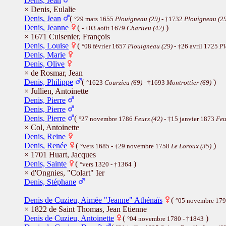
Denis, Jean
× Denis, Eulalie
Denis, Jean
(
°29 mars 1655
Plouigneau (29)
- †1732
Plouigneau (2
Denis, Jeanne
(
)
- †03 août 1679
Charlieu (42)
× 1671 Cuisenier, François
Denis, Louise
(
°08 février 1657
Plouigneau (29)
- †26 avril 1725
Pl
Denis, Marie
Denis, Olive
× de Rosmar, Jean
Denis, Philippe
(
)
°1623
Courzieu (69)
- †1693
Montrottier (69)
× Jullien, Antoinette
Denis, Pierre
Denis, Pierre
Denis, Pierre
(
°27 novembre 1786
Feurs (42)
- †15 janvier 1873
Feu
× Col, Antoinette
Denis, Reine
Denis, Renée
(
)
°vers 1685 - †29 novembre 1758
Le Loroux (35)
× 1701 Huart, Jacques
Denis, Sainte
(
)
°vers 1320 - †1364
× d'Ongnies, "Colart" Ier
Denis, Stéphane
Denis de Cuzieu, Aimée "Jeanne" Athénaïs
(
°05 novembre 17
× 1822 de Saint Thomas, Jean Etienne
Denis de Cuzieu, Antoinette
(
)
°04 novembre 1780 - †1843