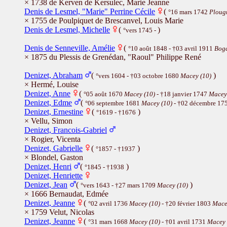
× 1738 de Kerven de Kersulec, Marie Jeanne
Denis de Lesmel, "Marie" Perrine Cécile
(
°16 mars 1742
Ploug
× 1755 de Poulpiquet de Brescanvel, Louis Marie
Denis de Lesmel, Michelle
(
)
°vers 1745 -
Denis de Senneville, Amélie
(
°10 août 1848 - †03 avril 1911
Boga
× 1875 du Plessis de Grenédan, "Raoul" Philippe René
Denizet, Abraham
(
)
°vers 1604 - †03 octobre 1680
Macey (10)
× Hermé, Louise
Denizet, Anne
(
°05 août 1670
Macey (10)
- †18 janvier 1747
Macey
Denizet, Edme
(
°06 septembre 1681
Macey (10)
- †02 décembre 17
Denizet, Ernestine
(
)
°1619 - †1676
× Vellu, Simon
Denizet, Francois-Gabriel
× Rogier, Vicenta
Denizet, Gabrielle
(
)
°1857 - †1937
× Blondel, Gaston
Denizet, Henri
(
)
°1845 - †1938
Denizet, Henriette
Denizet, Jean
(
)
°vers 1643 - †27 mars 1709
Macey (10)
× 1666 Bernaudat, Edmée
Denizet, Jeanne
(
°02 avril 1736
Macey (10)
- †20 février 1803
Mace
× 1759 Velut, Nicolas
Denizet, Jeanne
(
°31 mars 1668
Macey (10)
- †01 avril 1731
Macey 