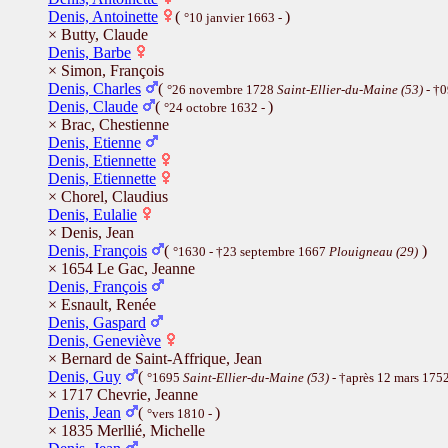
Denis, Antoinette
(
)
°10 janvier 1663 -
× Butty, Claude
Denis, Barbe
× Simon, François
Denis, Charles
(
°26 novembre 1728
Saint-Ellier-du-Maine (53)
- †0
Denis, Claude
(
)
°24 octobre 1632 -
× Brac, Chestienne
Denis, Etienne
Denis, Etiennette
Denis, Etiennette
× Chorel, Claudius
Denis, Eulalie
× Denis, Jean
Denis, François
(
)
°1630 - †23 septembre 1667
Plouigneau (29)
× 1654 Le Gac, Jeanne
Denis, François
× Esnault, Renée
Denis, Gaspard
Denis, Geneviève
× Bernard de Saint-Affrique, Jean
Denis, Guy
(
°1695
Saint-Ellier-du-Maine (53)
- †après 12 mars 175
× 1717 Chevrie, Jeanne
Denis, Jean
(
)
°vers 1810 -
× 1835 Merllié, Michelle