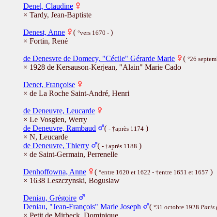
Denel, Claudine
× Tardy, Jean-Baptiste
Denest, Anne
(
)
°vers 1670 -
× Fortin, René
de Denesvre de Domecy, "Cécile" Gérarde Marie
(
°26 septe
× 1928 de Kersauson-Kerjean, "Alain" Marie Cado
Denet, Françoise
× de La Roche Saint-André, Henri
de Deneuvre, Leucarde
× Le Vosgien, Werry
de Deneuvre, Rambaud
(
)
- †après 1174
× N, Leucarde
de Deneuvre, Thierry
(
)
- †après 1188
× de Saint-Germain, Perrenelle
Denhoffowna, Anne
(
)
°entre 1620 et 1622 - †entre 1651 et 1657
× 1638 Leszczynski, Boguslaw
Deniau, Grégoire
Deniau, "Jean-François" Marie Joseph
(
°31 octobre 1928
Paris 
× Petit de Mirbeck, Dominique