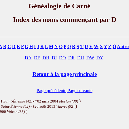
Généalogie de Carné
Index des noms commençant par D
A
B
C
D
E
F
G
H
I
J
K
L
M
N
O
P
Q
R
S
T
U
V
W
X
Y
Z
Ö
Autre
DA
DE
DH
DI
DO
DR
DU
DW
DY
Retour à la page principale
Page précédente
Page suivante
)
21
Saint-Étienne (42)
- †02 mars 2004
Meylan (38)
)
5
Saint-Étienne (42)
- †20 août 2013
Vanves (92)
)
1900
Voiron (38)