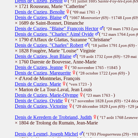
Denis de Cuzieu, Benoît
(
°31 juillet 1695
Sainte-Foy-lès-Lyon (69
× 1721 Rousseau, Marie "Catherine"
Denis de Cuzieu, Benoîte
(
)
°09 mai 1761 -
Denis de Cuzieu, Blaise
(
°1667
Montrottier (69)
- †1748
Lyon (69
× 1689 de Saint-Bonnet, Dimanche
Denis de Cuzieu, "Blaise" François Hector
(
°20 mars 1793
Lyo
Denis de Cuzieu, "Charles" Aimé Ovide
(
°12 mars 1764
Lyon (
× 1790 d'Affaux de Glattas, Suzanne "Christiane"
Denis de Cuzieu, "Charles" Robert
(
°18 juillet 1791
Lyon (69)
-
× 1828 Fougère, Marie "Louise" Virginie
Denis de Cuzieu, Jean Blaise
(
°19 août 1732
Lyon (69)
- †29 mai
× 1760 Dareste de Bouvesse, Anne-Marie
Denis de Cuzieu, Jeanne
(
)
°30 novembre 1765 - †1845
Denis de Cuzieu, Marguerite
(
)
°28 octobre 1722
Lyon (69)
-
× d'Arod de Montmelas, François
Denis de Cuzieu, Marie
(
)
°vers 1723 -
× Marion de La Tour-Laval, Jean Louis
Denis de Cuzieu, Marie-Olympe
(
)
°23 mars 1763 -
Denis de Cuzieu, Ovidie
(
°17 novembre 1828
Lyon (69)
- †24 dé
Denis de Cuzieu, Victorine
(
°29 décembre 1829
Lyon (69)
- †29 j
Denis de Keredern de Trobriand, Judith
(
°17 août 1768
Lesneve
× 1804 de Trolong du Rumain, Jean-Marie
Denis de Lesmel, Joseph Michel
(
°1703
Plouguerneau (29)
- †01