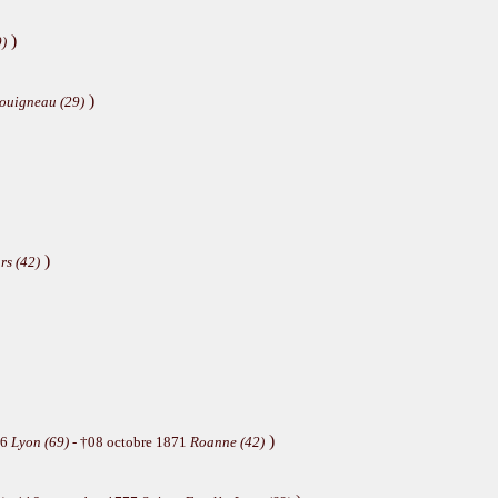
)
9)
)
ouigneau (29)
)
rs (42)
)
96
Lyon (69)
- †08 octobre 1871
Roanne (42)