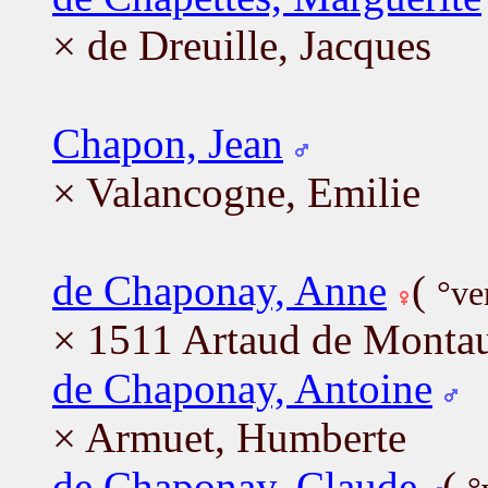
× de Dreuille, Jacques
Chapon, Jean
× Valancogne, Emilie
de Chaponay, Anne
(
°ve
× 1511 Artaud de Monta
de Chaponay, Antoine
× Armuet, Humberte
de Chaponay, Claude
(