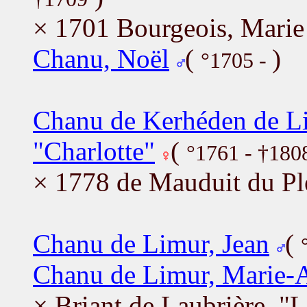
× 1701 Bourgeois, Marie
Chanu, Noël
(
)
°1705 -
Chanu de Kerhéden de Li
"Charlotte"
(
°1761 - †180
× 1778 de Mauduit du Pl
Chanu de Limur, Jean
(
Chanu de Limur, Marie-A
× Briant de Laubrière, "