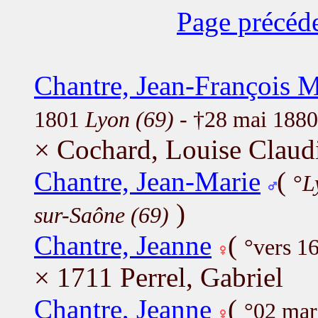
Page précéd
Chantre, Jean-François M
1801
Lyon (69)
- †28 mai 188
× Cochard, Louise Claud
Chantre, Jean-Marie
(
°
L
)
sur-Saône (69)
Chantre, Jeanne
(
°vers 1
× 1711 Perrel, Gabriel
Chantre, Jeanne
(
°02 ma