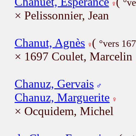
Chanuet, Espérance
(
°ve
× Pelissonnier, Jean
Chanut, Agnès
(
°vers 16
× 1697 Coulet, Marcelin
Chanuz, Gervais
Chanuz, Marguerite
× Ocquidem, Michel