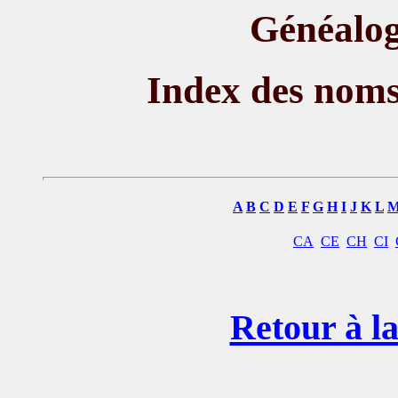
Généalog
Index des nom
A
B
C
D
E
F
G
H
I
J
K
L
CA
CE
CH
CI
Retour à la