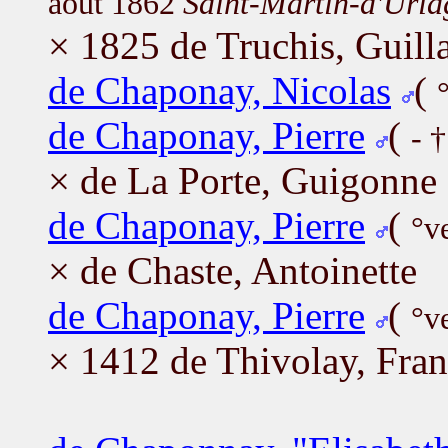
août 1862
Saint-Martin-d'Uria
× 1825 de Truchis, Guil
de Chaponay, Nicolas
(
de Chaponay, Pierre
(
- 
× de La Porte, Guigonne
de Chaponay, Pierre
(
°v
× de Chaste, Antoinette
de Chaponay, Pierre
(
°v
× 1412 de Thivolay, Fran