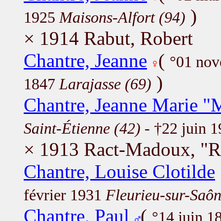
)
1925
Maisons-Alfort (94)
× 1914 Rabut, Robert
Chantre, Jeanne
(
°01 no
)
1847
Larajasse (69)
Chantre, Jeanne Marie "
Saint-Étienne (42)
- †22 juin 
× 1913 Ract-Madoux, "R
Chantre, Louise Clotilde
février 1931
Fleurieu-sur-Saôn
Chantre, Paul
(
°14 juin 