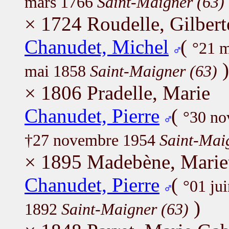
mars 1766
Saint-Maigner (63)
× 1724 Roudelle, Gilbert
Chanudet, Michel
(
°21 
)
mai 1858
Saint-Maigner (63)
× 1806 Pradelle, Marie
Chanudet, Pierre
(
°30 n
†27 novembre 1954
Saint-Mai
× 1895 Madebène, Marie
Chanudet, Pierre
(
°01 ju
)
1892
Saint-Maigner (63)