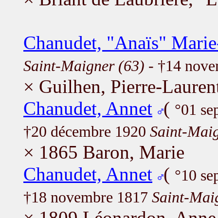
Chanudet, "Anaïs" Marie
Saint-Maigner (63)
- †14 nov
× Guilhen, Pierre-Lauren
Chanudet, Annet
(
°01 se
†20 décembre 1920
Saint-Maig
× 1865 Baron, Marie
Chanudet, Annet
(
°10 se
†18 novembre 1817
Saint-Mai
× 1809 Léonardon, Anne