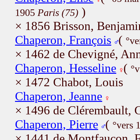
)
1905
Paris (75)
× 1856 Brisson, Benjami
Chaperon, François
(
°ve
× 1462 de Chevigné, An
Chaperon, Hesseline
(
°v
× 1472 Chabot, Louis
Chaperon, Jeanne
× 1496 de Clérembault, G
Chaperon, Pierre
(
°vers 
× 1441 de Montfaucon, F