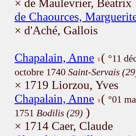
× de Maulevrier, Béatrix
de Chaources, Marguerit
× d'Aché, Gallois
Chapalain, Anne
(
°11 dé
octobre 1740
Saint-Servais (29
× 1719 Liorzou, Yves
Chapalain, Anne
(
°01 ma
)
1751
Bodilis (29)
× 1714 Caer, Claude