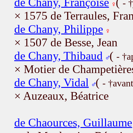
de Chany, Françoise
(
- 
× 1575 de Terraules, Fra
de Chany, Philippe
× 1507 de Besse, Jean
de Chany, Thibaud
(
- †a
× Motier de Champetières
de Chany, Vidal
(
- †avan
× Auzeaux, Béatrice
de Chaources, Guillaume