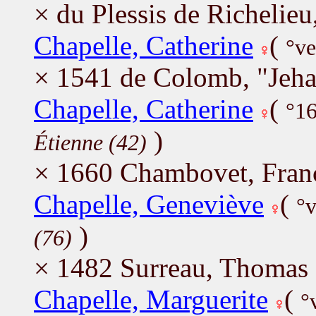
× du Plessis de Richelie
Chapelle, Catherine
(
°ve
× 1541 de Colomb, "Jeha
Chapelle, Catherine
(
°1
)
Étienne (42)
× 1660 Chambovet, Fran
Chapelle, Geneviève
(
°v
)
(76)
× 1482 Surreau, Thomas
Chapelle, Marguerite
(
°