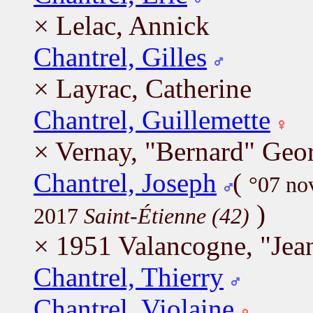
× Lelac, Annick
Chantrel, Gilles
× Layrac, Catherine
Chantrel, Guillemette
× Vernay, "Bernard" Geo
Chantrel, Joseph
(
°07 n
)
2017
Saint-Étienne (42)
× 1951 Valancogne, "Jea
Chantrel, Thierry
Chantrel, Violaine