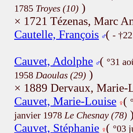
)
1785
Troyes (10)
× 1721 Tézenas, Marc An
Cautelle, François
(
- †22
Cauvet, Adolphe
(
°31 ao
)
1958
Daoulas (29)
× 1889 Dervaux, Marie-
Cauvet, Marie-Louise
(
janvier 1978
Le Chesnay (78)
Cauvet, Stéphanie
(
°03 j