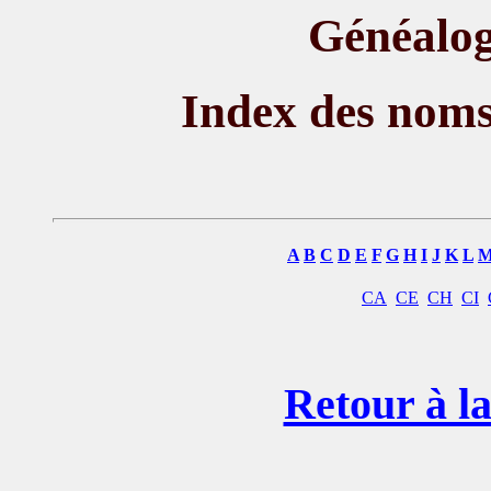
Généalog
Index des nom
A
B
C
D
E
F
G
H
I
J
K
L
CA
CE
CH
CI
Retour à la