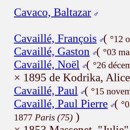
Cavaco, Baltazar
Cavaillé, François
(
°12 
Cavaillé, Gaston
(
°03 ma
Cavaillé, Noël
(
°26 déce
× 1895 de Kodrika, Alice
Cavaillé, Paul
(
°15 nove
Cavaillé, Paul Pierre
(
°0
)
1877
Paris (75)
× 1853 Massenet, "Julie"