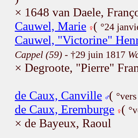
× 1648 van Daele, Franç
Cauwel, Marie
(
°24 janv
Cauwel, "Victorine" Henr
Cappel (59)
- †29 juin 1817
Wa
× Degroote, "Pierre" Fr
de Caux, Canville
(
°vers
de Caux, Eremburge
(
°v
× de Bayeux, Raoul