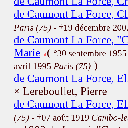
de Caumont La Force, Ch
de Caumont La Force, Ch
Paris (75)
- †19 décembre 20
de Caumont La Force, "C
Marie
(
°30 septembre 195
)
avril 1995
Paris (75)
de Caumont La Force, El
× Lereboullet, Pierre
de Caumont La Force, El
(75)
- †07 août 1919
Cambo-les