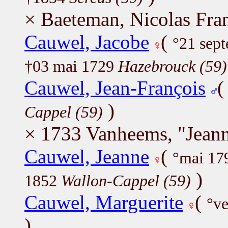
× Baeteman, Nicolas Fra
Cauwel, Jacobe
(
°21 sep
†03 mai 1729
Hazebrouck (59)
Cauwel, Jean-François
)
Cappel (59)
× 1733 Vanheems, "Jeann
Cauwel, Jeanne
(
°mai 1
)
1852
Wallon-Cappel (59)
Cauwel, Marguerite
(
°v
)