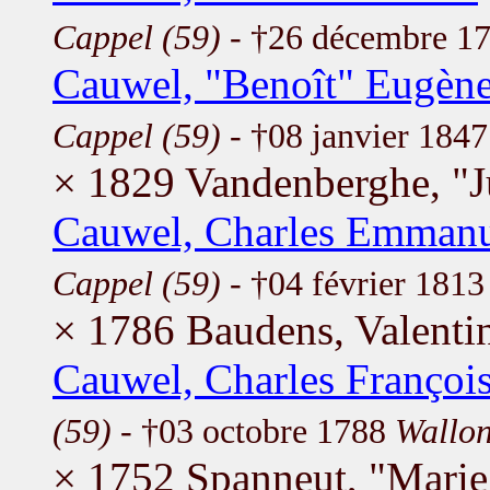
Cappel (59)
- †26 décembre 1
Cauwel, "Benoît" Eugèn
Cappel (59)
- †08 janvier 184
× 1829 Vandenberghe, "J
Cauwel, Charles Emman
Cappel (59)
- †04 février 181
× 1786 Baudens, Valenti
Cauwel, Charles Françoi
(59)
- †03 octobre 1788
Wallon
× 1752 Spanneut, "Marie