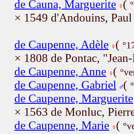
de Cauna, Marguerite
(
°
× 1549 d'Andouins, Paul
de Caupenne, Adèle
(
°17
× 1808 de Pontac, "Jean-
de Caupenne, Anne
(
°ve
de Caupenne, Gabriel
(
de Caupenne, Marguerite
× 1563 de Monluc, Pierr
de Caupenne, Marie
(
°v