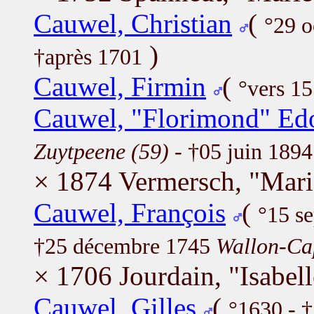
Cauwel, Christian
(
°29 
)
†après 1701
Cauwel, Firmin
(
°vers 1
Cauwel, "Florimond" Ed
Zuytpeene (59)
- †05 juin 189
× 1874 Vermersch, "Mari
Cauwel, François
(
°15 s
†25 décembre 1745
Wallon-Ca
× 1706 Jourdain, "Isabel
Cauwel, Gilles
(
°1630 - 