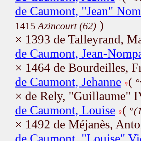
de Caumont, "Jean" Nom
)
1415
Azincourt (62)
× 1393 de Talleyrand, Ma
de Caumont, Jean-Nomp
× 1464 de Bourdeilles, F
de Caumont, Jehanne
(
°
× de Rely, "Guillaume" 
de Caumont, Louise
(
°
(
× 1492 de Méjanès, Anto
de Caumont, "Louise" Vi