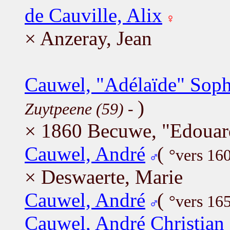
de Cauville, Alix
× Anzeray, Jean
Cauwel, "Adélaïde" Soph
)
Zuytpeene (59)
-
× 1860 Becuwe, "Edoua
Cauwel, André
(
°vers 16
× Deswaerte, Marie
Cauwel, André
(
°vers 16
Cauwel, André Christian