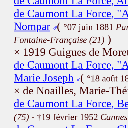
de Caumont La Force, An
de Caumont La Force, "
Nompar
(
°07 juin 1881
Par
)
Fontaine-Française (21)
× 1919 Guigues de Moret
de Caumont La Force, "
Marie Joseph
(
°18 août 1
× de Noailles, Marie-Thé
de Caumont La Force, Be
(75)
- †19 février 1952
Cannes