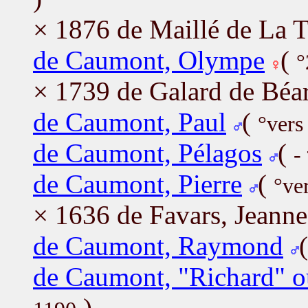
× 1876 de Maillé de La 
de Caumont, Olympe
(
°
× 1739 de Galard de Béa
de Caumont, Paul
(
°vers
de Caumont, Pélagos
(
-
de Caumont, Pierre
(
°ve
× 1636 de Favars, Jeanne
de Caumont, Raymond
de Caumont, "Richard" o
)