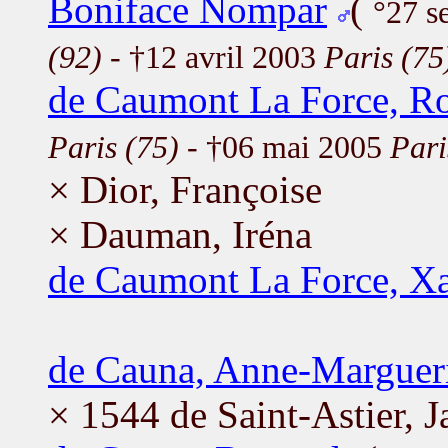
Boniface Nompar
(
°27 s
(92)
- †12 avril 2003
Paris (75
de Caumont La Force, R
Paris (75)
- †06 mai 2005
Pari
× Dior, Françoise
× Dauman, Iréna
de Caumont La Force, Xa
de Cauna, Anne-Marguer
× 1544 de Saint-Astier, 