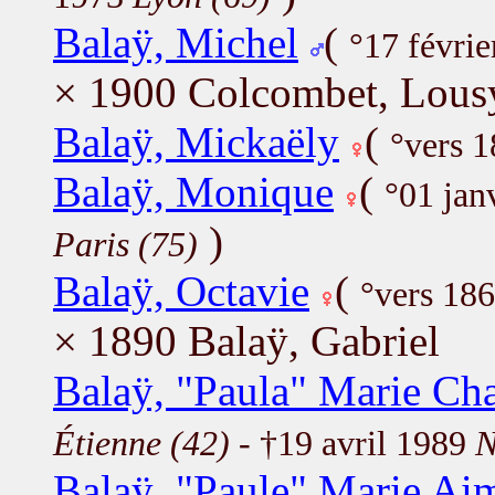
Balaÿ, Michel
(
°17 févri
× 1900 Colcombet, Lous
Balaÿ, Mickaëly
(
°vers 1
Balaÿ, Monique
(
°01 jan
)
Paris (75)
Balaÿ, Octavie
(
°vers 18
× 1890 Balaÿ, Gabriel
Balaÿ, "Paula" Marie Cha
Étienne (42)
- †19 avril 1989
N
Balaÿ, "Paule" Marie Ai