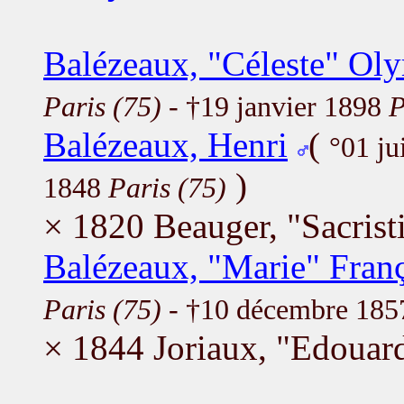
Balézeaux, "Céleste" Ol
Paris (75)
- †19 janvier 1898
P
Balézeaux, Henri
(
°01 ju
)
1848
Paris (75)
× 1820 Beauger, "Sacrist
Balézeaux, "Marie" Franç
Paris (75)
- †10 décembre 18
× 1844 Joriaux, "Edouar