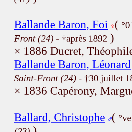
Ballande Baron, Foi
(
°0
)
Front (24)
- †après 1892
× 1886 Ducret, Théophil
Ballande Baron, Léonard
Saint-Front (24)
- †30 juillet 
× 1836 Capérony, Margue
Ballard, Christophe
(
°ve
)
(23)