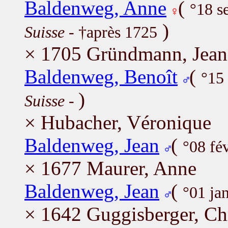
Baldenweg, Anne
(
°18 s
)
Suisse
- †après 1725
× 1705 Gründmann, Jean
Baldenweg, Benoît
(
°15
)
Suisse
-
× Hubacher, Véronique
Baldenweg, Jean
(
°08 fé
× 1677 Maurer, Anne
Baldenweg, Jean
(
°01 ja
× 1642 Guggisberger, Chr