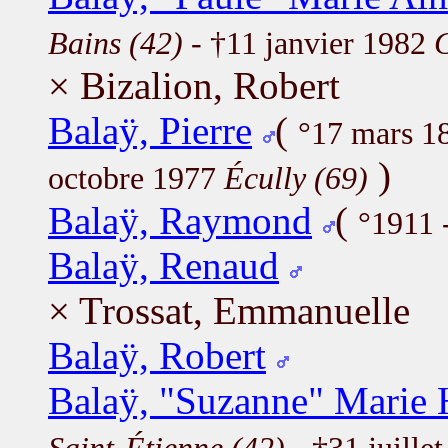
Bains (42)
- †11 janvier 1982
G
× Bizalion, Robert
Balaÿ, Pierre
(
°17 mars 1
)
octobre 1977
Écully (69)
Balaÿ, Raymond
(
°1911 
Balaÿ, Renaud
× Trossat, Emmanuelle
Balaÿ, Robert
Balaÿ, "Suzanne" Marie H