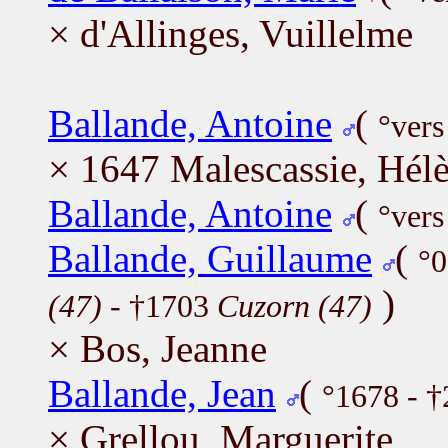
× d'Allinges, Vuillelme
Ballande, Antoine
(
°vers
× 1647 Malescassie, Hél
Ballande, Antoine
(
°vers
Ballande, Guillaume
(
°
)
(47)
- †1703
Cuzorn (47)
× Bos, Jeanne
Ballande, Jean
(
°1678 - †
× Grellou, Marguerite