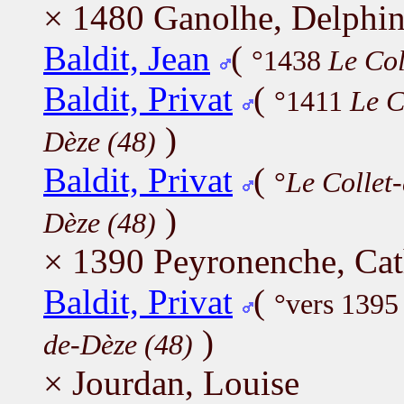
× 1480 Ganolhe, Delphi
Baldit, Jean
(
°1438
Le Col
Baldit, Privat
(
°1411
Le C
)
Dèze (48)
Baldit, Privat
(
°
Le Collet
)
Dèze (48)
× 1390 Peyronenche, Cat
Baldit, Privat
(
°vers 139
)
de-Dèze (48)
× Jourdan, Louise