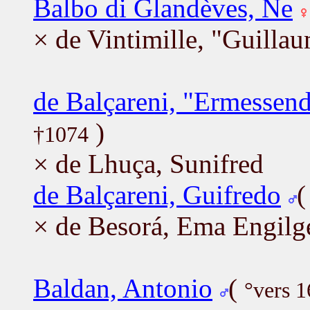
Balbo di Glandèves, Ne
× de Vintimille, "Guillau
de Balçareni, "Ermessen
)
†1074
× de Lhuça, Sunifred
de Balçareni, Guifredo
× de Besorá, Ema Engilg
Baldan, Antonio
(
°vers 