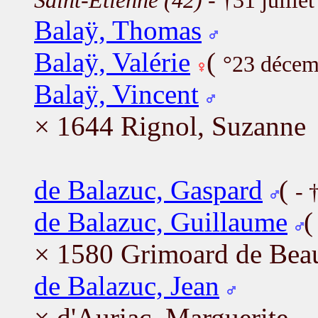
Saint-Étienne (42)
- †31 juille
Balaÿ, Thomas
Balaÿ, Valérie
(
°23 déce
Balaÿ, Vincent
× 1644 Rignol, Suzanne
de Balazuc, Gaspard
(
- 
de Balazuc, Guillaume
× 1580 Grimoard de Beau
de Balazuc, Jean
× d'Auriac, Marguerite