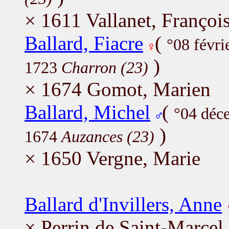
× 1611 Vallanet, Françoi
Ballard, Fiacre
(
°08 févr
)
1723
Charron (23)
× 1674 Gomot, Marien
Ballard, Michel
(
°04 déc
)
1674
Auzances (23)
× 1650 Vergne, Marie
Ballard d'Invillers, Anne
× Perrin de Saint-Marcel,