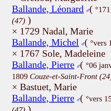
Ballande, Léonard
(
°17
)
(47)
× 1729 Nadal, Marie
Ballande, Michel
(
°vers 
× 1767 Sole, Madeleine
Ballande, Pierre
(
°06 jan
1809
Couze-et-Saint-Front (24
× Bastuet, Marie
Ballande, Pierre
(
°vers 1
)
(47)