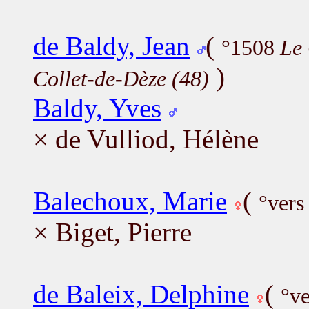
de Baldy, Jean
(
°1508
Le 
)
Collet-de-Dèze (48)
Baldy, Yves
× de Vulliod, Hélène
Balechoux, Marie
(
°vers
× Biget, Pierre
de Baleix, Delphine
(
°v