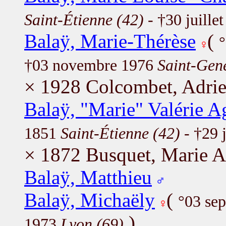
Saint-Étienne (42)
- †30 juille
Balaÿ, Marie-Thérèse
(
†03 novembre 1976
Saint-Gene
× 1928 Colcombet, Adri
Balaÿ, "Marie" Valérie A
1851
Saint-Étienne (42)
- †29 
× 1872 Busquet, Marie A
Balaÿ, Matthieu
Balaÿ, Michaëly
(
°03 se
)
1973
Lyon (69)