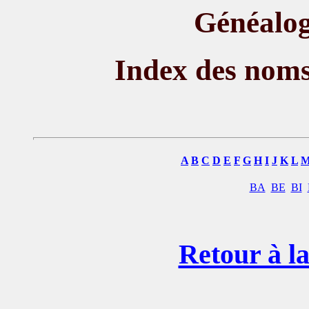
Généalog
Index des nom
A
B
C
D
E
F
G
H
I
J
K
L
BA
BE
BI
Retour à la