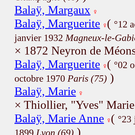
Balaÿ, Margaux
Balaÿ, Marguerite
(
°12 
janvier 1932
Magneux-le-Gabi
× 1872 Neyron de Méons
Balaÿ, Marguerite
(
°02 
)
octobre 1970
Paris (75)
Balaÿ, Marie
× Thiollier, "Yves" Mari
Balaÿ, Marie Anne
(
°23 
)
1899
Lyon (69)