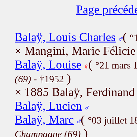
Page précéd
Balaÿ, Louis Charles
(
°
× Mangini, Marie Félicie
Balaÿ, Louise
(
°21 mars 
)
(69)
- †1952
× 1885 Balaÿ, Ferdinand
Balaÿ, Lucien
Balaÿ, Marc
(
°03 juillet 
)
Champagne (69)