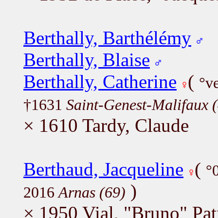
Berthally, Barthélémy
Berthally, Blaise
Berthally, Catherine
(
°v
†1631
Saint-Genest-Malifaux 
× 1610 Tardy, Claude
Berthaud, Jacqueline
(
°
)
2016
Arnas (69)
× 1950 Vial, "Bruno" Pat