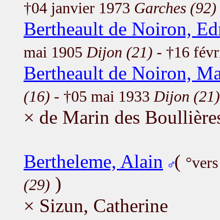
†04 janvier 1973
Garches (92)
Bertheault de Noiron, E
mai 1905
Dijon (21)
- †16 fév
Bertheault de Noiron, Ma
(16)
- †05 mai 1933
Dijon (21)
× de Marin des Boullière
Bertheleme, Alain
(
°vers
)
(29)
× Sizun, Catherine