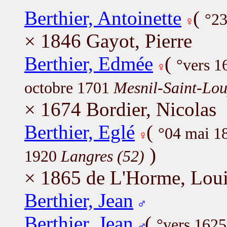
Berthier, Antoinette
(
°23
× 1846 Gayot, Pierre
Berthier, Edmée
(
°vers 
octobre 1701
Mesnil-Saint-Lou
× 1674 Bordier, Nicolas
Berthier, Eglé
(
°04 mai 1
)
1920
Langres (52)
× 1865 de L'Horme, Lou
Berthier, Jean
Berthier, Jean
(
°vers 162