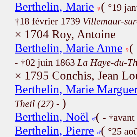
Berthelin, Marie
(
°19 ja
†18 février 1739
Villemaur-sur
× 1704 Roy, Antoine
Berthelin, Marie Anne
(
- †02 juin 1863
La Haye-du-The
× 1795 Conchis, Jean Lo
Berthelin, Marie Marguer
)
Theil (27)
-
Berthelin, Noël
(
- †avant
Berthelin, Pierre
(
°25 ao