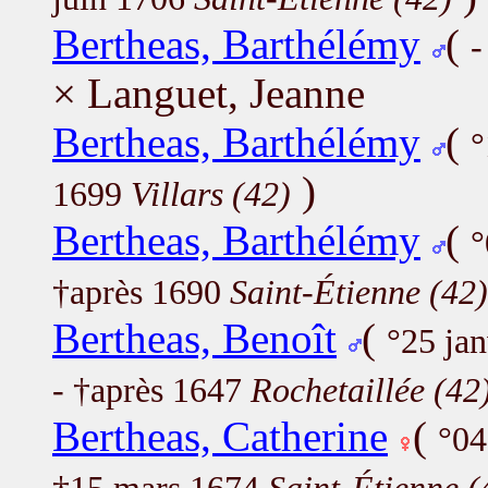
Bertheas, Barthélémy
(
-
× Languet, Jeanne
Bertheas, Barthélémy
(
)
1699
Villars (42)
Bertheas, Barthélémy
(
°
†après 1690
Saint-Étienne (42)
Bertheas, Benoît
(
°25 ja
- †après 1647
Rochetaillée (42
Bertheas, Catherine
(
°04