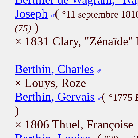
Joseph
(
°11 septembre 18
)
(75)
× 1831 Clary, "Zénaïde" 
Berthin, Charles
× Louys, Roze
Berthin, Gervais
(
°1775
)
× 1806 Thuel, Françoise