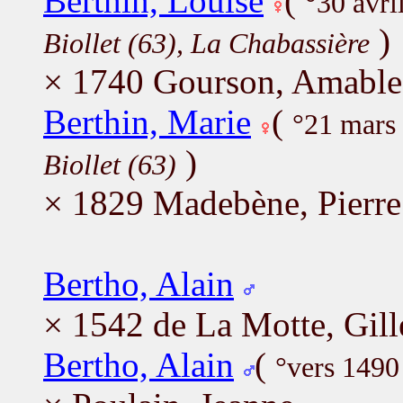
Berthin, Louise
(
°30 avr
)
Biollet (63), La Chabassière
× 1740 Gourson, Amable
Berthin, Marie
(
°21 mars
)
Biollet (63)
× 1829 Madebène, Pierre
Bertho, Alain
× 1542 de La Motte, Gill
Bertho, Alain
(
°vers 1490