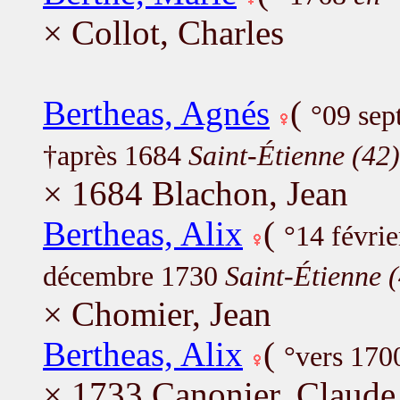
× Collot, Charles
Bertheas, Agnés
(
°09 se
†après 1684
Saint-Étienne (42)
× 1684 Blachon, Jean
Bertheas, Alix
(
°14 févri
décembre 1730
Saint-Étienne 
× Chomier, Jean
Bertheas, Alix
(
°vers 170
× 1733 Canonier, Claude