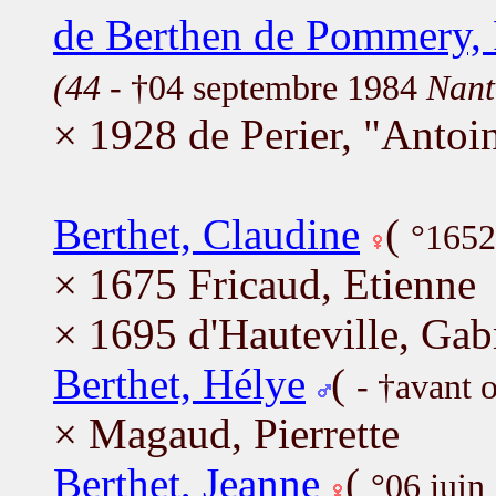
de Berthen de Pommery, 
(44
- †04 septembre 1984
Nant
× 1928 de Perier, "Antoi
Berthet, Claudine
(
°1652
× 1675 Fricaud, Etienne
× 1695 d'Hauteville, Gab
Berthet, Hélye
(
- †avant 
× Magaud, Pierrette
Berthet, Jeanne
(
°06 juin