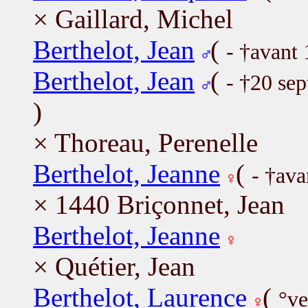
× Gaillard, Michel
Berthelot, Jean
(
- †avant
Berthelot, Jean
(
- †20 se
)
× Thoreau, Perenelle
Berthelot, Jeanne
(
- †ava
× 1440 Briçonnet, Jean
Berthelot, Jeanne
× Quétier, Jean
Berthelot, Laurence
(
°ve