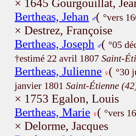
× 1645 Gourgouillat, Jea
Bertheas, Jehan
(
°vers 1
× Destrez, Françoise
Bertheas, Joseph
(
°05 dé
†estimé 22 avril 1807
Saint-Ét
Bertheas, Julienne
(
°30 j
janvier 1801
Saint-Étienne (42
× 1753 Egalon, Louis
Bertheas, Marie
(
°vers 1
× Delorme, Jacques