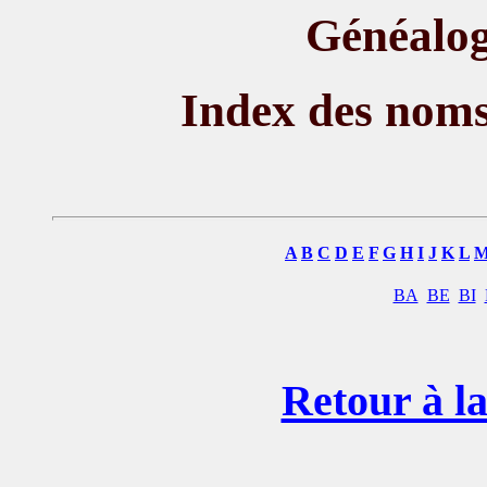
Généalog
Index des nom
A
B
C
D
E
F
G
H
I
J
K
L
BA
BE
BI
Retour à la