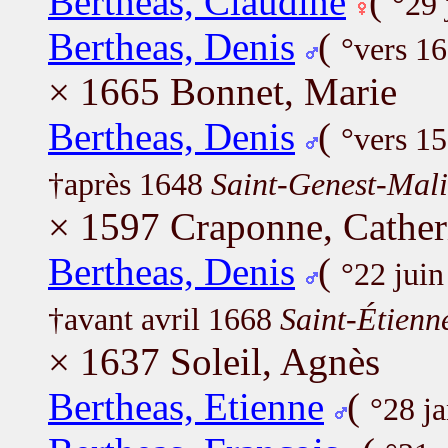
Bertheas, Claudine
(
°29 
Bertheas, Denis
(
°vers 1
× 1665 Bonnet, Marie
Bertheas, Denis
(
°vers 1
†après 1648
Saint-Genest-Mali
× 1597 Craponne, Cather
Bertheas, Denis
(
°22 jui
†avant avril 1668
Saint-Étienn
× 1637 Soleil, Agnès
Bertheas, Etienne
(
°28 j