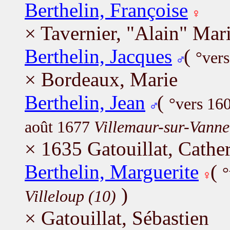
Berthelin, Françoise
× Tavernier, "Alain" Mar
Berthelin, Jacques
(
°ver
× Bordeaux, Marie
Berthelin, Jean
(
°vers 16
août 1677
Villemaur-sur-Vanne
× 1635 Gatouillat, Cathe
Berthelin, Marguerite
(
°
)
Villeloup (10)
× Gatouillat, Sébastien