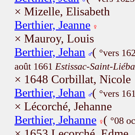
× Mizelle, Elisabeth
Berthier, Jeanne
× Mauroy, Louis
Berthier, Jehan
(
°vers 16
août 1661
Estissac-Saint-Liéba
× 1648 Corbillat, Nicole
Berthier, Jehan
(
°vers 16
× Lécorché, Jehanne
Berthier, Jehanne
(
°08 o
× 1653 Lecorché, Edme