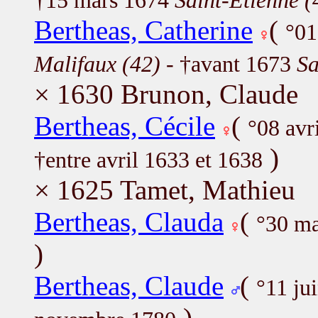
†15 mars 1674
Saint-Étienne (
Bertheas, Catherine
(
°01
Malifaux (42)
- †avant 1673
Sa
× 1630 Brunon, Claude
Bertheas, Cécile
(
°08 avr
)
†entre avril 1633 et 1638
× 1625 Tamet, Mathieu
Bertheas, Clauda
(
°30 m
)
Bertheas, Claude
(
°11 ju
)