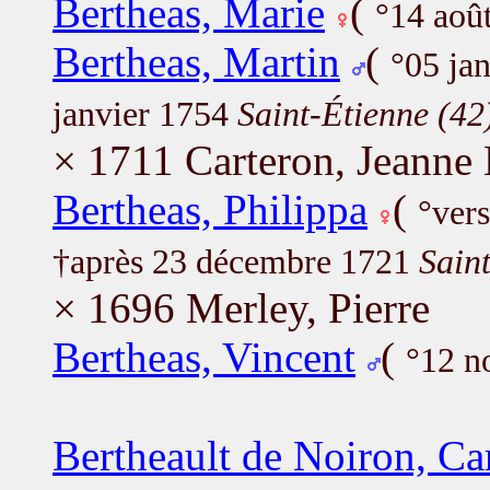
Bertheas, Marie
(
°14 aoû
Bertheas, Martin
(
°05 ja
janvier 1754
Saint-Étienne (42
× 1711 Carteron, Jeanne
Bertheas, Philippa
(
°ver
†après 23 décembre 1721
Sain
× 1696 Merley, Pierre
Bertheas, Vincent
(
°12 n
Bertheault de Noiron, Ca