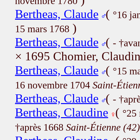
novembre 1780
Bertheas, Claude
(
°16 ja
)
15 mars 1768
Bertheas, Claude
(
- †ava
× 1695 Chomier, Claudi
Bertheas, Claude
(
°15 m
16 novembre 1704
Saint-Étien
Bertheas, Claude
(
- †apr
Bertheas, Claudine
(
°25
†après 1668
Saint-Étienne (42)