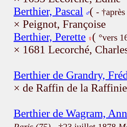
Berthier, Pascal
(
- †après
× Peignot, Françoise
Berthier, Perette
(
°vers 
× 1681 Lecorché, Charle
Berthier de Grandry, Fréd
× de Raffin de la Raffini
Berthier de Wagram, Ann
Paris (75)
- †23 juillet 1878
Mo