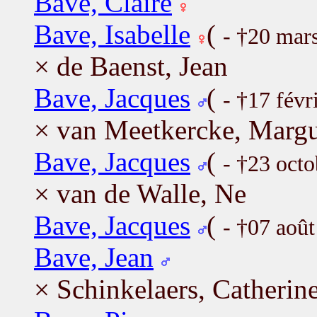
Bave, Claire
Bave, Isabelle
(
- †20 mar
× de Baenst, Jean
Bave, Jacques
(
- †17 fév
× van Meetkercke, Margu
Bave, Jacques
(
- †23 oct
× van de Walle, Ne
Bave, Jacques
(
- †07 aoû
Bave, Jean
× Schinkelaers, Catherin