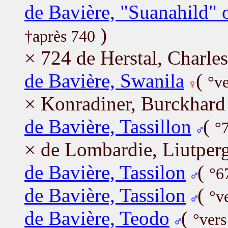
de Bavière, "Suanahild"
)
†après 740
× 724 de Herstal, Charle
de Bavière, Swanila
(
°v
× Konradiner, Burckhard
de Bavière, Tassillon
(
°
× de Lombardie, Liutper
de Bavière, Tassilon
(
°6
de Bavière, Tassilon
(
°v
de Bavière, Teodo
(
°vers