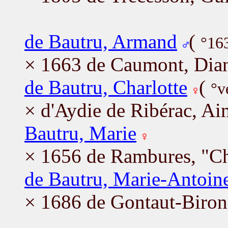
de Bautru, Armand
(
°163
× 1663 de Caumont, Dian
de Bautru, Charlotte
(
°v
× d'Aydie de Ribérac, Ai
Bautru, Marie
× 1656 de Rambures, "Ch
de Bautru, Marie-Antoine
× 1686 de Gontaut-Biron