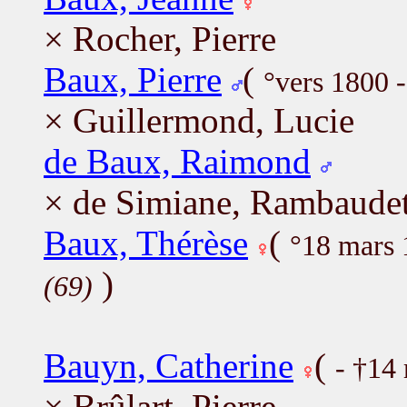
× Rocher, Pierre
Baux, Pierre
(
°vers 1800 
× Guillermond, Lucie
de Baux, Raimond
× de Simiane, Rambaudet
Baux, Thérèse
(
°18 mars
)
(69)
Bauyn, Catherine
(
- †14
× Brûlart, Pierre