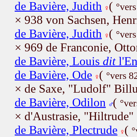
de Bavière, Judith
(
°vers
× 938 von Sachsen, Henr
de Bavière, Judith
(
°vers
× 969 de Franconie, Otto
de Bavière, Louis
dit
l'E
de Bavière, Ode
(
°vers 8
× de Saxe, "Ludolf" Bill
de Bavière, Odilon
(
°ver
× d'Austrasie, "Hiltrude"
de Bavière, Plectrude
(
°