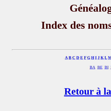
Généalog
Index des nom
A
B
C
D
E
F
G
H
I
J
K
L
BA
BE
BI
Retour à la