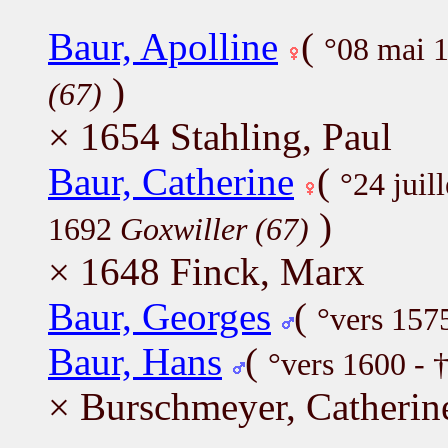
Baur, Apolline
(
°08 mai 
)
(67)
× 1654 Stahling, Paul
Baur, Catherine
(
°24 juil
)
1692
Goxwiller (67)
× 1648 Finck, Marx
Baur, Georges
(
°vers 157
Baur, Hans
(
°vers 1600 - 
× Burschmeyer, Catherin