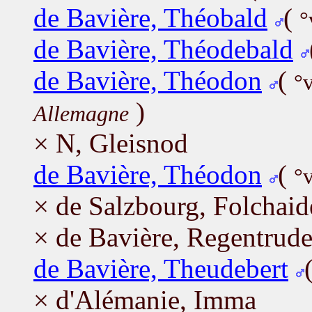
de Bavière, Théobald
(
°
de Bavière, Théodebald
de Bavière, Théodon
(
°
)
Allemagne
× N, Gleisnod
de Bavière, Théodon
(
°
× de Salzbourg, Folchaid
× de Bavière, Regentrud
de Bavière, Theudebert
× d'Alémanie, Imma