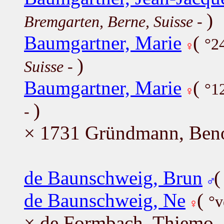
)
Bremgarten, Berne, Suisse
-
Baumgartner, Marie
(
°2
)
Suisse
-
Baumgartner, Marie
(
°1
)
-
× 1731 Gründmann, Beno
de Baunschweig, Brun
de Baunschweig, Ne
(
°v
× de Formbach, Thiemo