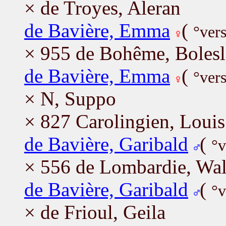
× de Troyes, Aleran
de Bavière, Emma
(
°ver
× 955 de Bohême, Boles
de Bavière, Emma
(
°vers
× N, Suppo
× 827 Carolingien, Loui
de Bavière, Garibald
(
°v
× 556 de Lombardie, Wa
de Bavière, Garibald
(
°v
× de Frioul, Geila