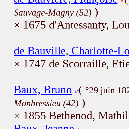
)
Sauvage-Magny (52)
× 1675 d'Antessanty, Lo
de Bauville, Charlotte-L
× 1747 de Scorraille, Et
Baux, Bruno
(
°29 juin 1
)
Monbressieu (42)
× 1855 Bethenod, Mathi
Baux, Jeanne