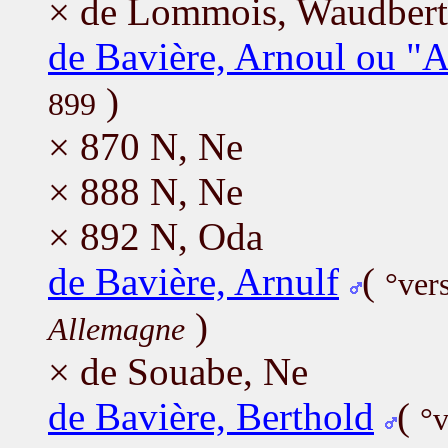
× de Lommois, Waudbert
de Bavière, Arnoul ou "A
)
899
× 870 N, Ne
× 888 N, Ne
× 892 N, Oda
de Bavière, Arnulf
(
°ver
)
Allemagne
× de Souabe, Ne
de Bavière, Berthold
(
°v