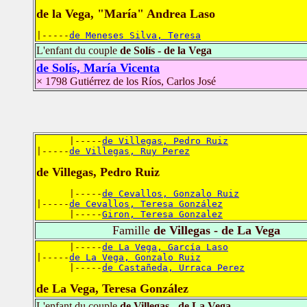
de la Vega, "María" Andrea Laso
|-----
de Meneses Silva, Teresa
L'enfant du couple
de Solís - de la Vega
de Solís, María Vicenta
× 1798 Gutiérrez de los Ríos, Carlos José
      |-----
de Villegas, Pedro Ruiz
|-----
de Villegas, Ruy Perez
de Villegas, Pedro Ruiz
      |-----
de Cevallos, Gonzalo Ruiz
|-----
de Cevallos, Teresa González
      |-----
Giron, Teresa Gonzalez
Famille
de Villegas - de La Vega
      |-----
de La Vega, García Laso
|-----
de La Vega, Gonzalo Ruiz
      |-----
de Castañeda, Urraca Perez
de La Vega, Teresa González
L'enfant du couple
de Villegas - de La Vega