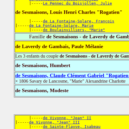
      |-----
Le Pennec du Boisjollen, Julie
de Sesmaisons, Louis Henri Charles "Rogatien"
      |-----
de La Fontaine-Solare, François
|-----
de La Fontaine-Solare, Marie
      |-----
de Boulainvilliers, "Marie"
Famille
de Sesmaisons - de Laverdy de Gamb
de Laverdy de Gambais, Paule Mélanie
Les 3 enfants du couple
de Sesmaisons - de Laverdy de Ga
de Sesmaisons, Humbert
de Sesmaisons, Claude Clément Gabriel "Rogatien
× 1806 Savary de Lancosme, "Marie" Alexandrine Charlotte
de Sesmaisons, Modeste
      |-----
de Vivonne, "Jean" II
|-----
de Vivonne, "Jean" III
      |-----
de Sainte-Flayve, Isabeau