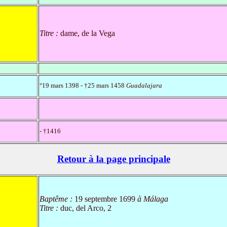
Titre :
dame, de la Vega
°19 mars 1398 - †25 mars 1458
Guadalajara
- †1416
Retour à la page principale
Baptême :
19 septembre 1699
à Málaga
Titre :
duc, del Arco, 2