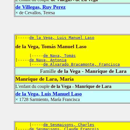
de Villegas, Ruy Perez
× de Cevallos, Teresa
|-----
de la Vega, Luis Manuel Laso
de la Vega, Tomás Manuel Laso
      |-----
de Nava, Tomás
|-----
de Nava, Antonia
      |-----
de Alvarado Bracamonte, Francisca
Famille
de la Vega - Manrique de Lara
Manrique de Lara, María
L'enfant du couple
de la Vega - Manrique de Lara
de la Vega, Luis Manuel Laso
× 1728 Sarmiento, María Francisca
      |-----
de Sesmaisons, Charles
|-----
de Sesmaisons, Claude François