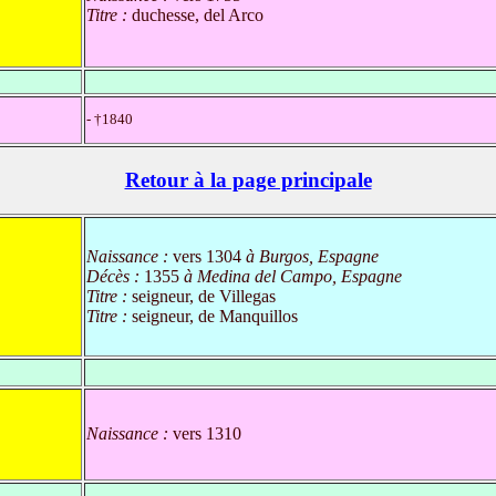
Titre :
duchesse, del Arco
- †1840
Retour à la page principale
Naissance :
vers 1304
à Burgos, Espagne
Décès :
1355
à Medina del Campo, Espagne
Titre :
seigneur, de Villegas
Titre :
seigneur, de Manquillos
Naissance :
vers 1310