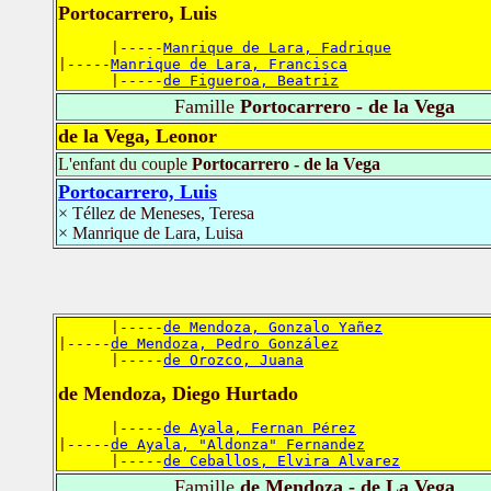
Portocarrero, Luis
      |-----
Manrique de Lara, Fadrique
|-----
Manrique de Lara, Francisca
      |-----
de Figueroa, Beatriz
Famille
Portocarrero - de la Vega
de la Vega, Leonor
L'enfant du couple
Portocarrero - de la Vega
Portocarrero, Luis
× Téllez de Meneses, Teresa
× Manrique de Lara, Luisa
      |-----
de Mendoza, Gonzalo Yañez
|-----
de Mendoza, Pedro González
      |-----
de Orozco, Juana
de Mendoza, Diego Hurtado
      |-----
de Ayala, Fernan Pérez
|-----
de Ayala, "Aldonza" Fernandez
      |-----
de Ceballos, Elvira Alvarez
Famille
de Mendoza - de La Vega