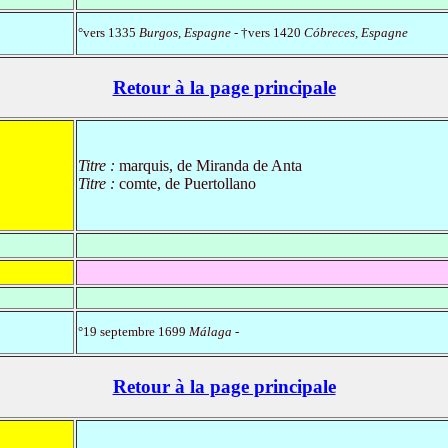
°vers 1335
Burgos, Espagne
- †vers 1420
Cóbreces, Espagne
Retour à la page principale
Titre :
marquis, de Miranda de Anta
Titre :
comte, de Puertollano
°19 septembre 1699
Málaga
-
Retour à la page principale