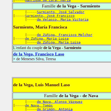
|-----
Manrique de Lara, María
Famille
de la Vega - Sarmiento
      |-----
Sarmiento, José Salvador
|-----
Sarmiento, José Francisco
      |-----
de Velasco, María Victoria
Sarmiento, María Francisca
      |-----
de Zúñiga, Francisco Melchor
|-----
de Zúñiga, María Luisa
      |-----
de Zúñiga, María Luisa
L'enfant du couple
de la Vega - Sarmiento
de la Vega, Francisco Laso
× de Meneses Silva, Teresa
de la Vega, Luis Manuel Laso
Famille
de la Vega - de Nava
      |-----
de Nava, Alonso Vázquez
|-----
de Nava, Tomás
      |-----
de Grimón, Antonia