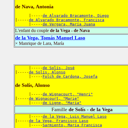
de Nava, Antonia
      |-----
de Alvarado Bracamonte, Diego
|-----
de Alvarado Bracamonte, Francisca
      |-----
de Vergara, María Juana
L'enfant du couple
de la Vega - de Nava
de la Vega, Tomás Manuel Laso
× Manrique de Lara, María
      |-----
de Solís, José
|-----
de Solís, Alonso
      |-----
Folch de Cardona, Josefa
de Solís, Alonso
      |-----
de Wignacourt, "Henri"
|-----
de Wignacourt, "Marie"
      |-----
de Ligne, "María"
Famille
de Solís - de la Vega
      |-----
de la Vega, Luis Manuel Laso
|-----
de la Vega, Francisco Laso
      |-----
Sarmiento, María Francisca