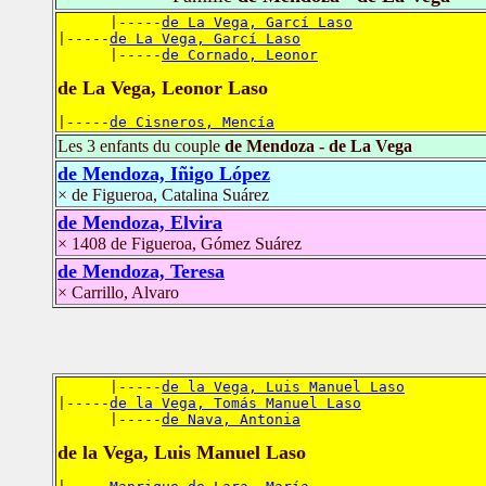
      |-----
de La Vega, Garcí Laso
|-----
de La Vega, Garcí Laso
      |-----
de Cornado, Leonor
de La Vega, Leonor Laso
|-----
de Cisneros, Mencía
Les 3 enfants du couple
de Mendoza - de La Vega
de Mendoza, Iñigo López
× de Figueroa, Catalina Suárez
de Mendoza, Elvira
× 1408 de Figueroa, Gómez Suárez
de Mendoza, Teresa
× Carrillo, Alvaro
      |-----
de la Vega, Luis Manuel Laso
|-----
de la Vega, Tomás Manuel Laso
      |-----
de Nava, Antonia
de la Vega, Luis Manuel Laso