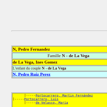
N, Pedro Fernandez
Famille
N - de La Vega
de La Vega, Ines Gomez
L'enfant du couple
N - de La Vega
N, Pedro Ruiz Perez
      |-----
Portocarrero, Martin Fernández
|-----
Portocarrero, Luis
      |-----
de Velasco, María