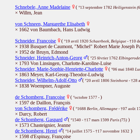
Schnebele, Anne Madelaine
(
°13 septembre 1782
Heiligenstein (
× Willm, Jean
von Schneen, Margarethe Elisabeth
× 1662 von Baumbach, Hans Ludwig
Schneider, Françoise
(
°19 avril 1920
Schaerbeek, Belgique
- †10 
× 1938 Busquet de Caumont, "Michel" Robert Marie Joseph Pa
× 1952 de Bruyn, Edmond
Schneider, Heinrich-Anton-Georg
(
°25 février 1762
Elbingerode
× 1793 Von Linsingen, Charlotte-Karoline-Luise
Schneider, Marie-Sophie-Henriette-Charlotte
(
°06 mai 1840
Lu
× 1863 Meyer, Karl-Georg-Theodor-Ludwig
Schneider, Wilhelm-Adolf-Otto
(
°20 avril 1806
Steinhorst
- †28 
× 1838 Woempner, Auguste
de Schomberg, Françoise
(
)
°octobre 1577 -
× 1597 de Daillon, François
von Schomberg, Frédérike
(
°1688
Berlin, Allemagne
- †07 août 1
× Darcy, Robert
de Schomberg, Gaspard
(
)
°1540 - †17 mars 1599
Paris (75)
× 1573 Chasteignier, Jeanne
de Schomberg, Henri
(
)
°14 juillet 1575 - †17 novembre 1632
× 1598 d'Espinay, Françoise