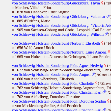
von Schleswig-Holstein-Sonderburg-Glücksburg, Thyra
(
°29
× Marcher, Vilhelm Frimann
× 1878 von Hannover, Ernst August
von Schleswig-Holstein-Sonderburg-Glücksburg, Valdemar
× 1885 d'Orléans, Marie
von Schleswig-Holstein-Sonderburg-Glücksburg, "Victoria Ade
× 1905 von Sachsen-Coburg und Gotha, Leopold "Carl Eduard
von Schleswig-Holstein-Sonderburg-Glücksburg, Wilhelm
(
von Schleswig-Holstein-Sonderburg-Norburg, Elisabeth
(
°16
× 1656 Welf, Anton Ulrich
von Schleswig-Holstein-Sonderburg-Norburg, Luise Amöna
× 1665 von Hohenlohe-Neuenstein-Oehringen, Johann Friedri
von Schleswig-Holstein-Sonderburg-Plön, Agnes Hedwig
(
°
× 1672 von Schleswig-Holstein-Sonderburg-Glücksburg, Chris
von Schleswig-Holstein-Sonderburg-Plön, August
(
°09 mai 1
× 1666 von Anhalt-Bernburg, Elisabeth
von Schleswig-Holstein-Sonderburg-Plön, Charlotte
(
°23 avr
× 1762 von Schleswig-Holstein-Sonderburg-Augustenburg, Frie
von Schleswig-Holstein-Sonderburg-Plön, Christian Karl
(
°2
× 1702 von Aichelberg, Dorothea Christine
von Schleswig-Holstein-Sonderburg-Plön, Dorothea Sophia
× von Mecklenburg-Strelitz, Adolf Friedrich
von Schleswig-Holstein-Sonderburg-Plön, Friedrich Karl
(
°0