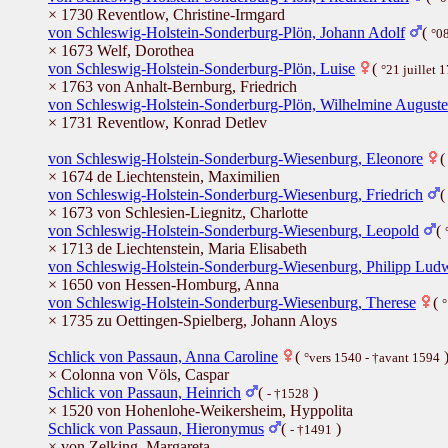
× 1730 Reventlow, Christine-Irmgard
von Schleswig-Holstein-Sonderburg-Plön, Johann Adolf
(
°08
× 1673 Welf, Dorothea
von Schleswig-Holstein-Sonderburg-Plön, Luise
(
°21 juillet 
× 1763 von Anhalt-Bernburg, Friedrich
von Schleswig-Holstein-Sonderburg-Plön, Wilhelmine Auguste
× 1731 Reventlow, Konrad Detlev
von Schleswig-Holstein-Sonderburg-Wiesenburg, Eleonore
× 1674 de Liechtenstein, Maximilien
von Schleswig-Holstein-Sonderburg-Wiesenburg, Friedrich
× 1673 von Schlesien-Liegnitz, Charlotte
von Schleswig-Holstein-Sonderburg-Wiesenburg, Leopold
(
× 1713 de Liechtenstein, Maria Elisabeth
von Schleswig-Holstein-Sonderburg-Wiesenburg, Philipp Lud
× 1650 von Hessen-Homburg, Anna
von Schleswig-Holstein-Sonderburg-Wiesenburg, Therese
(
°
× 1735 zu Oettingen-Spielberg, Johann Aloys
Schlick von Passaun, Anna Caroline
(
°vers 1540 - †avant 1594
× Colonna von Völs, Caspar
Schlick von Passaun, Heinrich
(
)
- †1528
× 1520 von Hohenlohe-Weikersheim, Hyppolita
Schlick von Passaun, Hieronymus
(
)
- †1491
× von Zelking, Margareta