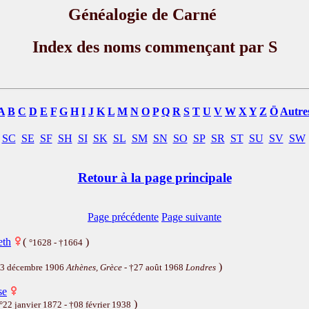
Généalogie de Carné
Index des noms commençant par S
A
B
C
D
E
F
G
H
I
J
K
L
M
N
O
P
Q
R
S
T
U
V
W
X
Y
Z
Ö
Autre
SC
SE
SF
SH
SI
SK
SL
SM
SN
SO
SP
SR
ST
SU
SV
SW
Retour à la page principale
Page précédente
Page suivante
eth
(
)
°1628 - †1664
)
13 décembre 1906
Athènes, Grèce
- †27 août 1968
Londres
se
)
°22 janvier 1872 - †08 février 1938