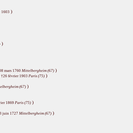
)
e 1603
)
-
)
08 mars 1760
Mittelbergheim (67)
)
 †26 février 1903
Paris (75)
)
telbergheim (67)
)
vier 1869
Paris (75)
)
3 juin 1727
Mittelbergheim (67)