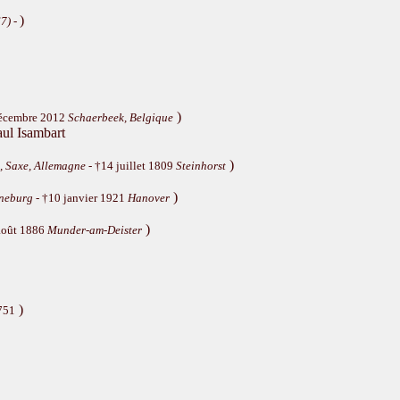
)
67)
-
)
décembre 2012
Schaerbeek, Belgique
ul Isambart
)
, Saxe, Allemagne
- †14 juillet 1809
Steinhorst
)
neburg
- †10 janvier 1921
Hanover
)
août 1886
Munder-am-Deister
)
751