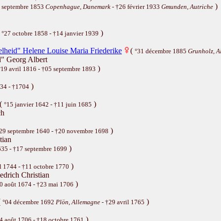
)
 septembre 1853
Copenhague, Danemark
- †26 février 1933
Gmunden, Autriche
(
)
°27 octobre 1858 - †14 janvier 1939
lheid" Helene Louise Maria Friederike
(
°31 décembre 1885
Grunholz, A
" Georg Albert
)
°19 avril 1816 - †05 septembre 1893
)
34 - †1704
(
)
°15 janvier 1642 - †11 juin 1685
ch
)
29 septembre 1640 - †20 novembre 1698
tian
)
635 - †17 septembre 1699
)
il 1744 - †11 octobre 1770
drich Christian
)
0 août 1674 - †23 mai 1706
(
)
°04 décembre 1692
Plön, Allemagne
- †29 avril 1765
)
4 août 1706 - †18 octobre 1761