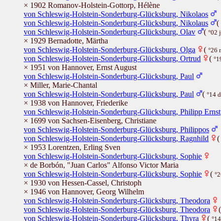
× 1902 Romanov-Holstein-Gottorp, Hélène
von Schleswig-Holstein-Sonderburg-Glücksburg, Nikolaos
von Schleswig-Holstein-Sonderburg-Glücksburg, Nikolaus
(
von Schleswig-Holstein-Sonderburg-Glücksburg, Olav
(
°02 
× 1929 Bernadotte, Märtha
von Schleswig-Holstein-Sonderburg-Glücksburg, Olga
(
°26 
von Schleswig-Holstein-Sonderburg-Glücksburg, Ortrud
(
°1
× 1951 von Hannover, Ernst August
von Schleswig-Holstein-Sonderburg-Glücksburg, Paul
× Miller, Marie-Chantal
von Schleswig-Holstein-Sonderburg-Glücksburg, Paul
(
°14 
× 1938 von Hannover, Friederike
von Schleswig-Holstein-Sonderburg-Glücksburg, Philipp Ernst
× 1699 von Sachsen-Eisenberg, Christiane
von Schleswig-Holstein-Sonderburg-Glücksburg, Philippos
von Schleswig-Holstein-Sonderburg-Glücksburg, Ragnhild
× 1953 Lorentzen, Erling Sven
von Schleswig-Holstein-Sonderburg-Glücksburg, Sophie
× de Borbón, "Juan Carlos" Alfonso Victor Maria
von Schleswig-Holstein-Sonderburg-Glücksburg, Sophie
(
°2
× 1930 von Hessen-Cassel, Christoph
× 1946 von Hannover, Georg Wilhelm
von Schleswig-Holstein-Sonderburg-Glücksburg, Theodora
von Schleswig-Holstein-Sonderburg-Glücksburg, Theodora
von Schleswig-Holstein-Sonderburg-Glücksburg, Thyra
(
°14