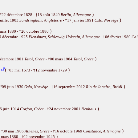
)
°22 décembre 1828 - †18 août 1849
Berlin, Allemagne
)
juillet 1903
Sandringham, Angleterre
- †17 janvier 1991
Oslo, Norvège
)
mars 1880 - †20 octobre 1880
9 décembre 1925
Flensburg, Schleswig-Holstein, Allemagne
- †06 février 1980
Cal
)
décembre 1901
Tatoi, Grèce
- †06 mars 1964
Tatoi, Grèce
(
)
°05 mai 1673 - †12 novembre 1729
(
)
°09 juin 1930
Oslo, Norvège
- †16 septembre 2012
Rio de Janeiro, Brésil
)
6 juin 1914
Corfou, Grèce
- †24 novembre 2001
Neuhaus
(
)
°30 mai 1906
Athènes, Grèce
- †16 octobre 1969
Constance, Allemagne
)
 mars 1880 - †02 novembre 1945