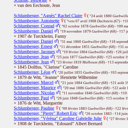
Schlolte, Hedwige
× van den Eechoute, Jean
Schlumberger, "Agnès" Rachel Claire
(
°24 août 1880
Guebwille
Schlumberger, Antoinette
(
°vers 07 avril 1908
Dachstein (67)
- †1
Schlumberger, Conrad
(
°02 octobre 1878
Guebwiller (68)
- †09 m
Schlumberger, Daniel
(
°19 novembre 1879
Guebwiller (68)
- †17 
× 1907 de Turckheim, Fanny
Schlumberger, Daniel
(
°31 mai 1860
Guebwiller (68)
- †18 septem
Schlumberger, Ernest
(
°11 décembre 1851
Guebwiller (68)
- †31 o
Schlumberger, Jacques
(
°19 février 1864
Guebwiller (68)
- †26 jui
Schlumberger, Jean
(
°25 juin 1877
Guebwiller (68)
- †25 octobre 
Schlumberger, Jean
(
°23 février 1819
Mulhouse (68)
- †13 septemb
× 1845 Dollfus, "Clarisse" Caroline
Schlumberger, Léon
(
°20 juillet 1855
Guebwiller (68)
- †03 septe
× 1879 de Witt, "Jeanne" Henriette Wilhemine
Schlumberger, Marcel
(
°21 juin 1884
Guebwiller (68)
- †21 août 
Schlumberger, Maurice
(
°20 mai 1886
Guebwiller (68)
- †22 août
Schlumberger, Nicolas
(
°11 novembre 1846
Guebwiller (68)
- †10
Schlumberger, Paul
(
°26 juin 1848
Guebwiller (68)
- †15 octobre 
× 1876 de Witt, Marguerite
Schlumberger, Pauline
(
°09 février 1883
Guebwiller (68)
- †22 fév
Schlumberger, "Pierre" Robert Eric
(
°26 octobre 1883 - †14 jui
Schlumberger, "Vérèna" Caroline Gabrielle Julie
(
°27 février
× 1908 de Turckheim, "Edouard" Albert Bernard