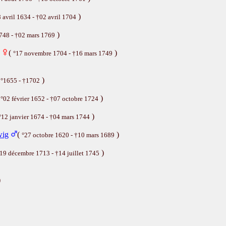
)
 avril 1634 - †02 avril 1704
)
1748 - †02 mars 1769
(
)
°17 novembre 1704 - †16 mars 1749
(
)
°1655 - †1702
(
)
°02 février 1652 - †07 octobre 1724
)
°12 janvier 1674 - †04 mars 1744
wig
(
)
°27 octobre 1620 - †10 mars 1689
)
19 décembre 1713 - †14 juillet 1745
)