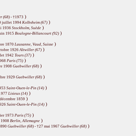
)
r (68)
- †1973
)
0 juillet 1994
Kolbsheim (67)
)
ai 1936
Stockholm, Suède
)
juin 1915
Boulogne-Billancourt (92)
)
bre 1870
Lausanne, Vaud, Suisse
)
ctobre 1926
Altwiller (67)
)
llet 1942
Tours (37)
)
1968
Paris (75)
)
re 1908
Guebwiller (68)
)
mbre 1929
Guebwiller (68)
)
1953
Saint-Ouen-le-Pin (14)
)
 1977
Lisieux (14)
)
 décembre 1859
)
1926
Saint-Ouen-le-Pin (14)
)
rier 1973
Paris (75)
)
n 1908
Berlin, Allemagne
)
 1890
Guebwiller (68)
- †27 mai 1967
Guebwiller (68)