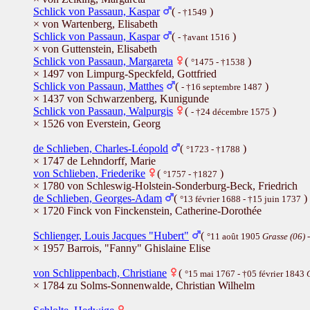
Schlick von Passaun, Kaspar
(
)
- †1549
× von Wartenberg, Elisabeth
Schlick von Passaun, Kaspar
(
)
- †avant 1516
× von Guttenstein, Elisabeth
Schlick von Passaun, Margareta
(
)
°1475 - †1538
× 1497 von Limpurg-Speckfeld, Gottfried
Schlick von Passaun, Matthes
(
)
- †16 septembre 1487
× 1437 von Schwarzenberg, Kunigunde
Schlick von Passaun, Walpurgis
(
)
- †24 décembre 1575
× 1526 von Everstein, Georg
de Schlieben, Charles-Léopold
(
)
°1723 - †1788
× 1747 de Lehndorff, Marie
von Schlieben, Friederike
(
)
°1757 - †1827
× 1780 von Schleswig-Holstein-Sonderburg-Beck, Friedrich
de Schlieben, Georges-Adam
(
)
°13 février 1688 - †15 juin 1737
× 1720 Finck von Finckenstein, Catherine-Dorothée
Schlienger, Louis Jacques "Hubert"
(
°11 août 1905
Grasse (06)
-
× 1957 Barrois, "Fanny" Ghislaine Elise
von Schlippenbach, Christiane
(
°15 mai 1767 - †05 février 1843
× 1784 zu Solms-Sonnenwalde, Christian Wilhelm