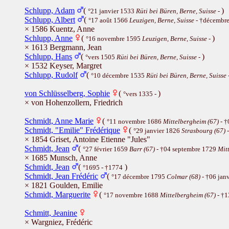
Schlupp, Adam
(
)
°21 janvier 1533
Rüti bei Büren, Berne, Suisse
-
Schlupp, Albert
(
°17 août 1566
Leuzigen, Berne, Suisse
- †décembr
× 1586 Kuentz, Anne
Schlupp, Anne
(
)
°16 novembre 1595
Leuzigen, Berne, Suisse
-
× 1613 Bergmann, Jean
Schlupp, Hans
(
)
°vers 1505
Rüti bei Büren, Berne, Suisse
-
× 1532 Keyser, Margret
Schlupp, Rudolf
(
°10 décembre 1535
Rüti bei Büren, Berne, Suisse
von Schlüsselberg, Sophie
(
)
°vers 1335 -
× von Hohenzollern, Friedrich
Schmidt, Anne Marie
(
°11 novembre 1686
Mittelbergheim (67)
- †
Schmidt, "Emilie" Frédérique
(
°29 janvier 1826
Strasbourg (67)
-
× 1854 Griset, Antoine Etienne "Jules"
Schmidt, Jean
(
°27 février 1659
Barr (67)
- †04 septembre 1729
Mit
× 1685 Munsch, Anne
Schmidt, Jean
(
)
°1695 - †1774
Schmidt, Jean Frédéric
(
°17 décembre 1795
Colmar (68)
- †06 jan
× 1821 Goulden, Emilie
Schmidt, Marguerite
(
°17 novembre 1688
Mittelbergheim (67)
- †1
Schmitt, Jeanine
× Wargniez, Frédéric