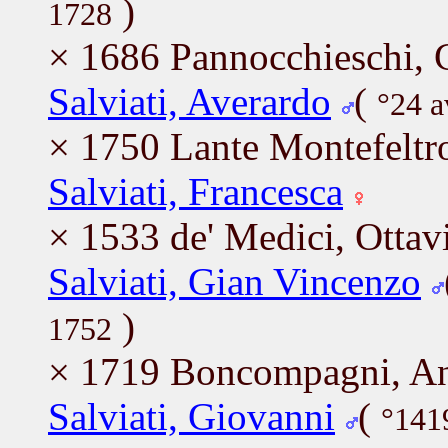
)
1728
× 1686 Pannocchieschi, 
Salviati, Averardo
(
°24 a
× 1750 Lante Montefeltro
Salviati, Francesca
× 1533 de' Medici, Ottav
Salviati, Gian Vincenzo
)
1752
× 1719 Boncompagni, A
Salviati, Giovanni
(
°141