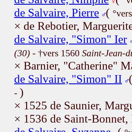
°v
de Salvaire, Pierre
(
°ver
× de Rebotier, Marguerit
de Salvaire, "Simon" Ier
(30)
- †vers 1560
Saint-Jean-d
× Barnier, "Catherine" M
de Salvaire, "Simon" II
)
-
× 1525 de Saunier, Margu
× 1536 de Saint-Bonnet,
de Salvaire, Suzanne
(