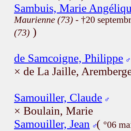
Sambuis, Marie Angéliq
Maurienne (73)
- †20 septemb
)
(73)
de Samcoigne, Philippe
× de La Jaille, Aremberg
Samouiller, Claude
× Boulain, Marie
Samouiller, Jean
(
°06 ma