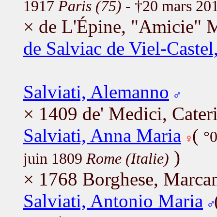
1917
Paris (75)
- †20 mars 20
× de L'Épine, "Amicie" 
de Salviac de Viel-Caste
Salviati, Alemanno
× 1409 de' Medici, Cater
Salviati, Anna Maria
(
°
)
juin 1809
Rome (Italie)
× 1768 Borghese, Marca
Salviati, Antonio Maria