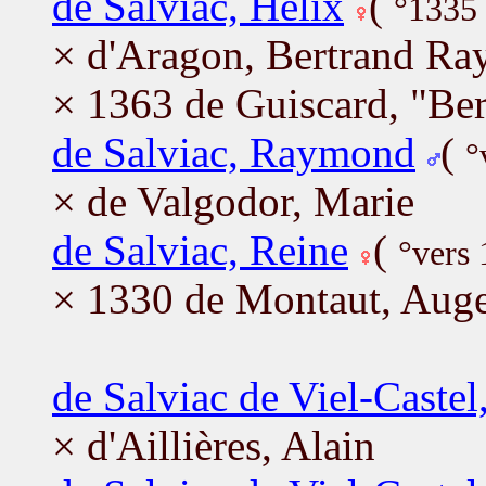
de Salviac, Hélix
(
°1335 
× d'Aragon, Bertrand R
× 1363 de Guiscard, "Be
de Salviac, Raymond
(
°
× de Valgodor, Marie
de Salviac, Reine
(
°vers
× 1330 de Montaut, Aug
de Salviac de Viel-Caste
× d'Aillières, Alain