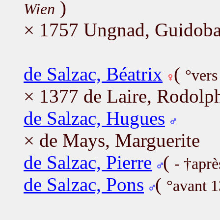
)
Wien
× 1757 Ungnad, Guidoba
de Salzac, Béatrix
(
°vers
× 1377 de Laire, Rodolp
de Salzac, Hugues
× de Mays, Marguerite
de Salzac, Pierre
(
- †apr
de Salzac, Pons
(
°avant 