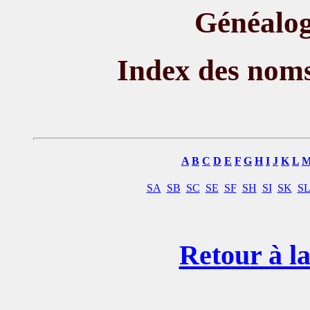
Généalog
Index des nom
A
B
C
D
E
F
G
H
I
J
K
L
SA
SB
SC
SE
SF
SH
SI
SK
S
Retour à la