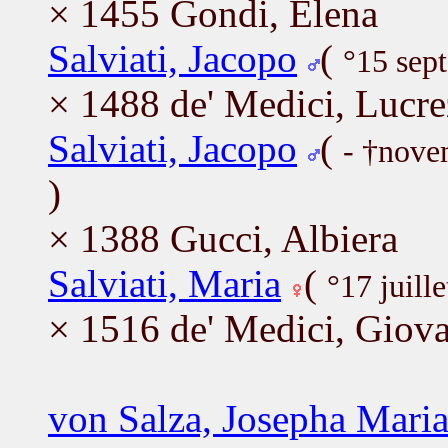
× 1455 Gondi, Elena
Salviati, Jacopo
(
°15 sep
× 1488 de' Medici, Lucre
Salviati, Jacopo
(
- †nov
)
× 1388 Gucci, Albiera
Salviati, Maria
(
°17 juill
× 1516 de' Medici, Giov
von Salza, Josepha Mari