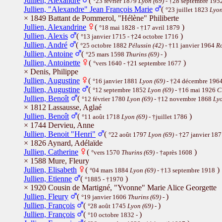
Jullien, Alexandre
(
°23 février 1879
Lyon (69)
- †28 septembre 195
Jullien, "Alexandre" Jean François Marie
(
°23 juillet 1823
Lyon
× 1849 Battant de Pommerol, "Hélène" Philiberte
Jullien, Alexandrine
(
)
°18 mai 1828 - †17 avril 1879
Jullien, Alexis
(
)
°13 janvier 1715 - †24 octobre 1716
Jullien, André
(
°25 octobre 1882
Pélussin (42)
- †11 janvier 1964
Ro
Jullien, Antoine
(
)
°25 mars 1598
Thurins (69)
-
Jullien, Antoinette
(
)
°vers 1640 - †21 septembre 1677
× Denis, Philippe
Jullien, Augustine
(
°16 janvier 1881
Lyon (69)
- †24 décembre 196
Jullien, Augustine
(
°12 septembre 1852
Lyon (69)
- †16 mai 1926
C
Jullien, Benoît
(
°12 février 1780
Lyon (69)
- †12 novembre 1868
Lyo
× 1812 Lassausse, Aglaé
Jullien, Benoît
(
)
°11 août 1718
Lyon (69)
- †juillet 1786
× 1744 Dervieu, Anne
Jullien, Benoit "Henri"
(
°22 août 1797
Lyon (69)
- †27 janvier 18
× 1826 Aynard, Adélaïde
Jullien, Catherine
(
)
°vers 1570
Thurins (69)
- †après 1608
× 1588 Mure, Fleury
Jullien, Elisabeth
(
)
°04 mars 1884
Lyon (69)
- †13 septembre 1918
Jullien, Etienne
(
)
°1885 - †1970
× 1920 Cousin de Martigné, "Yvonne" Marie Alice Georgette
Jullien, Fleury
(
)
°19 janvier 1606
Thurins (69)
-
Jullien, François
(
)
°28 août 1745
Lyon (69)
-
Jullien, François
(
)
°10 octobre 1832 -