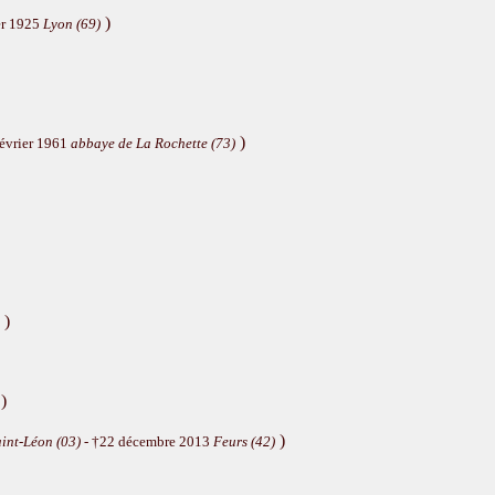
)
er 1925
Lyon (69)
)
février 1961
abbaye de La Rochette (73)
)
)
)
int-Léon (03)
- †22 décembre 2013
Feurs (42)