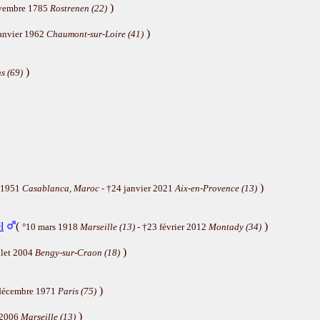
)
vembre 1785
Rostrenen (22)
)
janvier 1962
Chaumont-sur-Loire (41)
)
s (69)
)
n 1951
Casablanca, Maroc
- †24 janvier 2021
Aix-en-Provence (13)
l
(
)
°10 mars 1918
Marseille (13)
- †23 février 2012
Montady (34)
)
llet 2004
Bengy-sur-Craon (18)
)
décembre 1971
Paris (75)
)
 2006
Marseille (13)