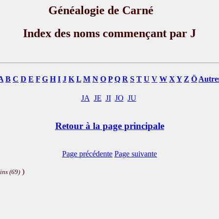
Généalogie de Carné
Index des noms commençant par J
A
B
C
D
E
F
G
H
I
J
K
L
M
N
O
P
Q
R
S
T
U
V
W
X
Y
Z
Ö
Autre
JA
JE
JI
JO
JU
Retour à la page principale
Page précédente
Page suivante
)
ins (69)