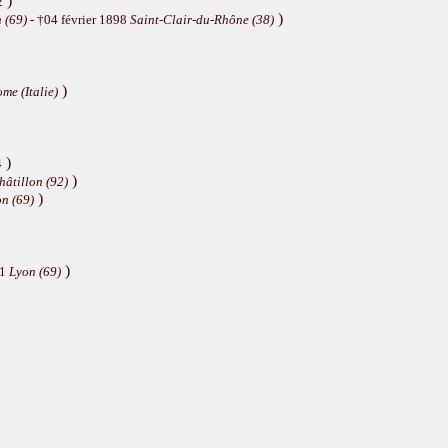
)
2
)
 (69)
- †04 février 1898
Saint-Clair-du-Rhône (38)
)
me (Italie)
)
4
)
hâtillon (92)
)
n (69)
)
71
Lyon (69)