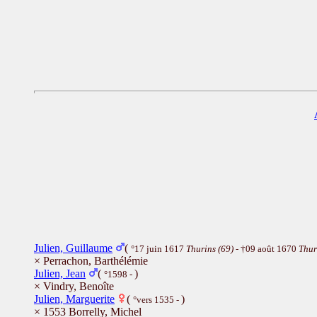
Julien, Guillaume
(
°17 juin 1617
Thurins (69)
- †09 août 1670
Thur
× Perrachon, Barthélémie
Julien, Jean
(
)
°1598 -
× Vindry, Benoîte
Julien, Marguerite
(
)
°vers 1535 -
× 1553 Borrelly, Michel