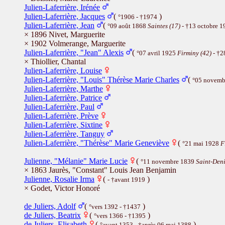
Julien-Laferrière, Irénée
Julien-Laferrière, Jacques
(
)
°1906 - †1974
Julien-Laferrière, Jean
(
°09 août 1868
Saintes (17)
- †13 octobre 
× 1896 Nivet, Marguerite
× 1902 Volmerange, Marguerite
Julien-Laferrière, "Jean" Alexis
(
°07 avril 1925
Firminy (42)
- †2
× Thiollier, Chantal
Julien-Laferrière, Louise
Julien-Laferrière, "Louis" Thérèse Marie Charles
(
°05 novemb
Julien-Laferrière, Marthe
Julien-Laferrière, Patrice
Julien-Laferrière, Paul
Julien-Laferrière, Prève
Julien-Laferrière, Sixtine
Julien-Laferrière, Tanguy
Julien-Laferrière, "Thérèse" Marie Geneviève
(
°21 mai 1928
F
Julienne, "Mélanie" Marie Lucie
(
°11 novembre 1839
Saint-Deni
× 1863 Jaurès, "Constant" Louis Jean Benjamin
Julienne, Rosalie Irma
(
)
- †avant 1919
× Godet, Victor Honoré
de Juliers, Adolf
(
)
°vers 1392 - †1437
de Juliers, Beatrix
(
)
°vers 1366 - †1395
de Juliers, Elisabeth
(
)
°avant 1353 - †après 06 mai 1388