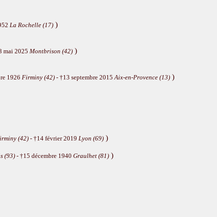
)
1952
La Rochelle (17)
)
8 mai 2025
Montbrison (42)
)
re 1926
Firminy (42)
- †13 septembre 2015
Aix-en-Provence (13)
)
irminy (42)
- †14 février 2019
Lyon (69)
)
s (93)
- †15 décembre 1940
Graulhet (81)