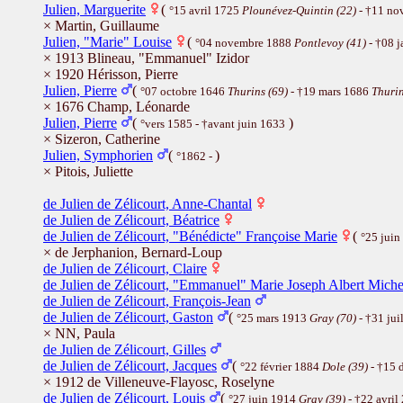
Julien, Marguerite
(
°15 avril 1725
Plounévez-Quintin (22)
- †11 no
× Martin, Guillaume
Julien, "Marie" Louise
(
°04 novembre 1888
Pontlevoy (41)
- †08 
× 1913 Blineau, "Emmanuel" Izidor
× 1920 Hérisson, Pierre
Julien, Pierre
(
°07 octobre 1646
Thurins (69)
- †19 mars 1686
Thurin
× 1676 Champ, Léonarde
Julien, Pierre
(
)
°vers 1585 - †avant juin 1633
× Sizeron, Catherine
Julien, Symphorien
(
)
°1862 -
× Pitois, Juliette
de Julien de Zélicourt, Anne-Chantal
de Julien de Zélicourt, Béatrice
de Julien de Zélicourt, "Bénédicte" Françoise Marie
(
°25 jui
× de Jerphanion, Bernard-Loup
de Julien de Zélicourt, Claire
de Julien de Zélicourt, "Emmanuel" Marie Joseph Albert Miche
de Julien de Zélicourt, François-Jean
de Julien de Zélicourt, Gaston
(
°25 mars 1913
Gray (70)
- †31 jui
× NN, Paula
de Julien de Zélicourt, Gilles
de Julien de Zélicourt, Jacques
(
°22 février 1884
Dole (39)
- †15 
× 1912 de Villeneuve-Flayosc, Roselyne
de Julien de Zélicourt, Louis
(
°27 juin 1914
Gray (39)
- †22 avril