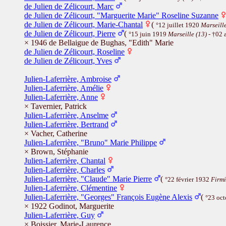
de Julien de Zélicourt, Marc
de Julien de Zélicourt, "Marguerite Marie" Roseline Suzanne
de Julien de Zélicourt, Marie-Chantal
(
°12 juillet 1920
Marseille
de Julien de Zélicourt, Pierre
(
°15 juin 1919
Marseille (13)
- †02 
× 1946 de Bellaigue de Bughas, "Edith" Marie
de Julien de Zélicourt, Roseline
de Julien de Zélicourt, Yves
Julien-Laferrière, Ambroise
Julien-Laferrière, Amélie
Julien-Laferrière, Anne
× Tavernier, Patrick
Julien-Laferrière, Anselme
Julien-Laferrière, Bertrand
× Vacher, Catherine
Julien-Laferrière, "Bruno" Marie Philippe
× Brown, Stéphanie
Julien-Laferrière, Chantal
Julien-Laferrière, Charles
Julien-Laferrière, "Claude" Marie Pierre
(
°22 février 1932
Firmi
Julien-Laferrière, Clémentine
Julien-Laferrière, "Georges" François Eugène Alexis
(
°23 oc
× 1922 Godinot, Marguerite
Julien-Laferrière, Guy
× Boissier, Marie-Laurence