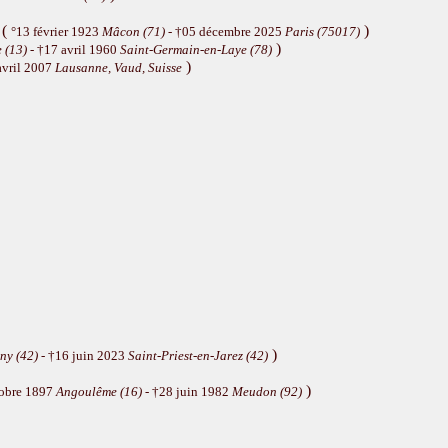
(
)
°13 février 1923
Mâcon (71)
- †05 décembre 2025
Paris (75017)
)
 (13)
- †17 avril 1960
Saint-Germain-en-Laye (78)
)
avril 2007
Lausanne, Vaud, Suisse
)
ny (42)
- †16 juin 2023
Saint-Priest-en-Jarez (42)
)
tobre 1897
Angoulême (16)
- †28 juin 1982
Meudon (92)