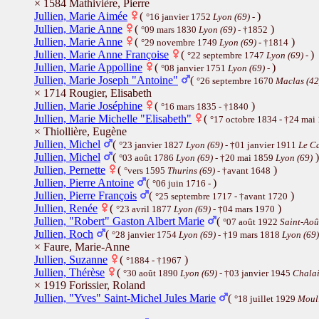
× 1584 Mathivière, Pierre
Jullien, Marie Aimée
(
)
°16 janvier 1752
Lyon (69)
-
Jullien, Marie Anne
(
)
°09 mars 1830
Lyon (69)
- †1852
Jullien, Marie Anne
(
)
°29 novembre 1749
Lyon (69)
- †1814
Jullien, Marie Anne Françoise
(
)
°22 septembre 1747
Lyon (69)
-
Jullien, Marie Appolline
(
)
°08 janvier 1751
Lyon (69)
-
Jullien, Marie Joseph "Antoine"
(
°26 septembre 1670
Maclas (42
× 1714 Rougier, Elisabeth
Jullien, Marie Joséphine
(
)
°16 mars 1835 - †1840
Jullien, Marie Michelle "Elisabeth"
(
°17 octobre 1834 - †24 mai
× Thiollière, Eugène
Jullien, Michel
(
°23 janvier 1827
Lyon (69)
- †01 janvier 1911
Le Ca
Jullien, Michel
(
)
°03 août 1786
Lyon (69)
- †20 mai 1859
Lyon (69)
Jullien, Pernette
(
)
°vers 1595
Thurins (69)
- †avant 1648
Jullien, Pierre Antoine
(
)
°06 juin 1716 -
Jullien, Pierre François
(
)
°25 septembre 1717 - †avant 1720
Jullien, Renée
(
)
°23 avril 1877
Lyon (69)
- †04 mars 1970
Jullien, "Robert" Gaston Albert Marie
(
°07 août 1922
Saint-Aoû
Jullien, Roch
(
°28 janvier 1754
Lyon (69)
- †19 mars 1818
Lyon (69)
× Faure, Marie-Anne
Jullien, Suzanne
(
)
°1884 - †1967
Jullien, Thérèse
(
°30 août 1890
Lyon (69)
- †03 janvier 1945
Chalai
× 1919 Forissier, Roland
Jullien, "Yves" Saint-Michel Jules Marie
(
°18 juillet 1929
Mouli