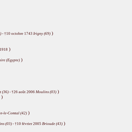
)
)
- †10 octobre 1743
Irigny (69)
)
 1918
)
ire (Egypte)
)
t (36)
- †26 août 2006
Moulins (03)
)
)
n-le-Comtal (42)
)
ns (03)
- †10 février 2005
Brioude (43)