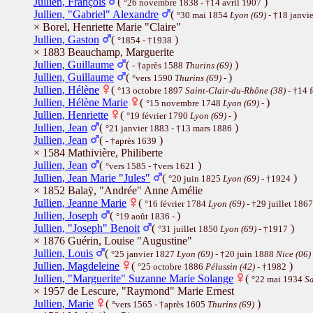
Jullien, François
(
)
°26 novembre 1838 - †14 avril 1907
Jullien, "Gabriel" Alexandre
(
°30 mai 1854
Lyon (69)
- †18 janvi
× Borel, Henriette Marie "Claire"
Jullien, Gaston
(
)
°1854 - †1938
× 1883 Beauchamp, Marguerite
Jullien, Guillaume
(
)
- †après 1588
Thurins (69)
Jullien, Guillaume
(
)
°vers 1590
Thurins (69)
-
Jullien, Hélène
(
°13 octobre 1897
Saint-Clair-du-Rhône (38)
- †14 
Jullien, Hélène Marie
(
)
°15 novembre 1748
Lyon (69)
-
Jullien, Henriette
(
)
°19 février 1790
Lyon (69)
-
Jullien, Jean
(
)
°21 janvier 1883 - †13 mars 1886
Jullien, Jean
(
)
- †après 1639
× 1584 Mathivière, Philiberte
Jullien, Jean
(
)
°vers 1585 - †vers 1621
Jullien, Jean Marie "Jules"
(
)
°20 juin 1825
Lyon (69)
- †1924
× 1852 Balaÿ, "Andrée" Anne Amélie
Jullien, Jeanne Marie
(
°16 février 1784
Lyon (69)
- †29 juillet 1867
Jullien, Joseph
(
)
°19 août 1836 -
Jullien, "Joseph" Benoit
(
)
°31 juillet 1850
Lyon (69)
- †1917
× 1876 Guérin, Louise "Augustine"
Jullien, Louis
(
°25 janvier 1827
Lyon (69)
- †20 juin 1888
Nice (06)
Jullien, Magdeleine
(
)
°25 octobre 1886
Pélussin (42)
- †1982
Jullien, "Marguerite" Suzanne Marie Solange
(
°22 mai 1934
Sa
× 1957 de Lescure, "Raymond" Marie Ernest
Jullien, Marie
(
)
°vers 1565 - †après 1605
Thurins (69)