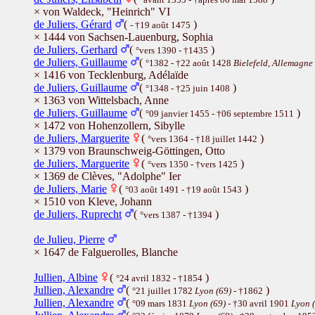
× von Waldeck, "Heinrich" VI
de Juliers, Gérard
(
)
- †19 août 1475
× 1444 von Sachsen-Lauenburg, Sophia
de Juliers, Gerhard
(
)
°vers 1390 - †1435
de Juliers, Guillaume
(
°1382 - †22 août 1428
Bielefeld, Allemagne
× 1416 von Tecklenburg, Adélaïde
de Juliers, Guillaume
(
)
°1348 - †25 juin 1408
× 1363 von Wittelsbach, Anne
de Juliers, Guillaume
(
)
°09 janvier 1455 - †06 septembre 1511
× 1472 von Hohenzollern, Sibylle
de Juliers, Marguerite
(
)
°vers 1364 - †18 juillet 1442
× 1379 von Braunschweig-Göttingen, Otto
de Juliers, Marguerite
(
)
°vers 1350 - †vers 1425
× 1369 de Clèves, "Adolphe" Ier
de Juliers, Marie
(
)
°03 août 1491 - †19 août 1543
× 1510 von Kleve, Johann
de Juliers, Ruprecht
(
)
°vers 1387 - †1394
de Julieu, Pierre
× 1647 de Falguerolles, Blanche
Jullien, Albine
(
)
°24 avril 1832 - †1854
Jullien, Alexandre
(
)
°21 juillet 1782
Lyon (69)
- †1862
Jullien, Alexandre
(
°09 mars 1831
Lyon (69)
- †30 avril 1901
Lyon 