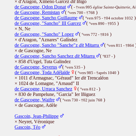
× d'Aragon, Ximeno Garcez
dit
Iñigo
de Gascogne, Odon Donat
(
- †vers 995
église Sainte-Quitterie, Ai
de Gascogne, Remistan
(
)
°vers 700 - †768
de Gascogne, Sancho Guillaume
(
)
°vers 975 - †04 octobre 1032
de Gascogne, "Sancho" III Garcez
(
)
°vers 890 - †955
× N, Ne
de Gascogne, "Sancho" Lopez
(
)
°vers 772 - †816
× d'Aragon, "Aznares" Galíndez
de Gascogne, Sancho "Sanche"z
dit
Mitarra
(
°vers 811 - †864
× de Gascogne, Ne
de Gascogne, Sancho Sanchez
dit
Mitarra
(
)
°837 -
× 858 d'Urgel, Tuta Galindez
de Gascogne, Severus
(
)
°vers 535 -
de Gascogne, Toda Adélaïde
(
)
°vers 985 - †après 1040
× 1011 d'Armagnac, "Géraud" Ier
dit
Trencaléon
× 1024 de Lomagne, "Arnaud" II
de Gascogne, Urraca Sanchez
(
)
°vers 812 -
× 830 de Pampelune, "Garcia" Ier Iñiguez
de Gascogne, Waifre
(
)
°vers 730 - †02 juin 768
× de Gascogne, Adèle
Gascoin, Jean-Philippe
× Neyret, Véronique
Gascoin, Téo