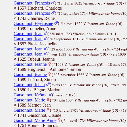
Garsonnot, François
(
°18 février 1635
Villemaur-sur-Vanne (10)
- 
× 1657 Huchard, Charlotte
Garsonnot, François
(
°15 septembre 1714
Villemaur-sur-Vanne (10
× 1743 Charrier, Reine
Garsonnot, Hyérosme
(
°14 avril 1672
Villemaur-sur-Vanne (10)
- 
× 1699 Tonnelier, Anne
Garsonnot, Jean
(
)
°30 mars 1723
Villemaur-sur-Vanne (10)
-
Garsonnot, Jean
(
°03 septembre 1612
Villemaur-sur-Vanne (10)
- †2
× 1653 Pitois, Jacqueline
Garsonnot, Jean
(
°29 août 1666
Villemaur-sur-Vanne (10)
- †24 se
Garsonnot, Jean
(
°vers 1599
Villemaur-sur-Vanne (10)
- †vers 1636
× 1625 Tubeuf, Jeanne
Garsonnot, Jeanne
(
°1668
Villemaur-sur-Vanne (10)
- †18 mars 17
× 1689 Huguenot, "Anthoine" Simon
Garsonnot, Jeanne
(
°05 novembre 1666
Villemaur-sur-Vanne (10)
-
× 1689 Le Tord, Simon
Garsonnot, Jehan
(
°vers 1560
Villemaur-sur-Vanne (10)
- †vers 15
× 1580 Le Bègue, Marion
Garsonnot, Jérôme
(
)
°vers 1718 -
Garsonnot, Marie
(
°04 juin 1664
Villemaur-sur-Vanne (10)
- †02 n
× 1689 Marnot, Jean
Garsonnot, Marie
(
°16 janvier 1701
Villemaur-sur-Vanne (10)
- †18
× 1741 Garsonnot, Claude
Garsonnot, Marie-Anne
(
°11 avril 1734
Villemaur-sur-Vanne (10)
× 1761 Bonnet, François