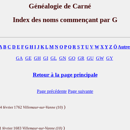
Généalogie de Carné
Index des noms commençant par G
A
B
C
D
E
F
G
H
I
J
K
L
M
N
O
P
Q
R
S
T
U
V
W
X
Y
Z
Ö
Autre
GA
GE
GH
GI
GL
GN
GO
GR
GU
GW
GY
Retour à la page principale
Page précédente
Page suivante
)
4 février 1762
Villemaur-sur-Vanne (10)
)
1 février 1683
Villemaur-sur-Vanne (10)