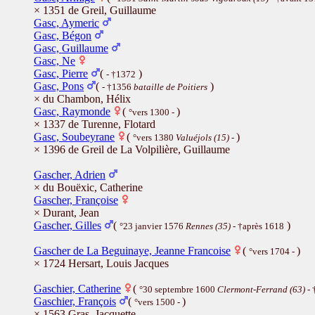
× 1351 de Greil, Guillaume
Gasc, Aymeric
Gasc, Bégon
Gasc, Guillaume
Gasc, Ne
Gasc, Pierre
(
)
- †1372
Gasc, Pons
(
)
- †1356
bataille de Poitiers
× du Chambon, Hélix
Gasc, Raymonde
(
)
°vers 1300 -
× 1337 de Turenne, Flotard
Gasc, Soubeyrane
(
)
°vers 1380
Valuéjols (15)
-
× 1396 de Greil de La Volpilière, Guillaume
Gascher, Adrien
× du Bouëxic, Catherine
Gascher, Françoise
× Durant, Jean
Gascher, Gilles
(
)
°23 janvier 1576
Rennes (35)
- †après 1618
Gascher de La Beguinaye, Jeanne Francoise
(
)
°vers 1704 -
× 1724 Hersart, Louis Jacques
Gaschier, Catherine
(
°30 septembre 1600
Clermont-Ferrand (63)
- 
Gaschier, François
(
)
°vers 1500 -
× 1563 Gras, Jacquette