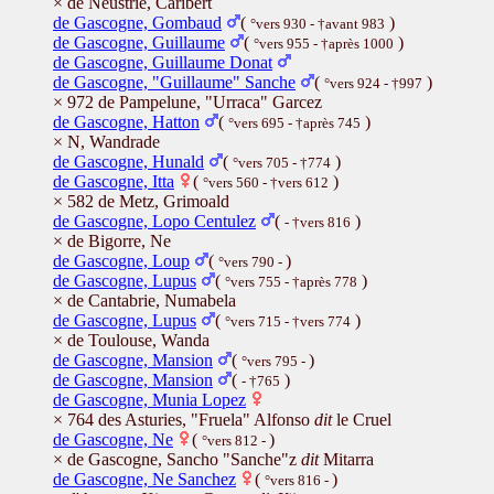
× de Neustrie, Caribert
de Gascogne, Gombaud
(
)
°vers 930 - †avant 983
de Gascogne, Guillaume
(
)
°vers 955 - †après 1000
de Gascogne, Guillaume Donat
de Gascogne, "Guillaume" Sanche
(
)
°vers 924 - †997
× 972 de Pampelune, "Urraca" Garcez
de Gascogne, Hatton
(
)
°vers 695 - †après 745
× N, Wandrade
de Gascogne, Hunald
(
)
°vers 705 - †774
de Gascogne, Itta
(
)
°vers 560 - †vers 612
× 582 de Metz, Grimoald
de Gascogne, Lopo Centulez
(
)
- †vers 816
× de Bigorre, Ne
de Gascogne, Loup
(
)
°vers 790 -
de Gascogne, Lupus
(
)
°vers 755 - †après 778
× de Cantabrie, Numabela
de Gascogne, Lupus
(
)
°vers 715 - †vers 774
× de Toulouse, Wanda
de Gascogne, Mansion
(
)
°vers 795 -
de Gascogne, Mansion
(
)
- †765
de Gascogne, Munia Lopez
× 764 des Asturies, "Fruela" Alfonso
dit
le Cruel
de Gascogne, Ne
(
)
°vers 812 -
× de Gascogne, Sancho "Sanche"z
dit
Mitarra
de Gascogne, Ne Sanchez
(
)
°vers 816 -