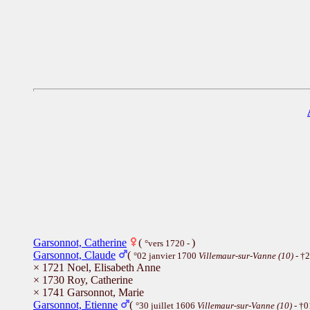
Garsonnot, Catherine
(
)
°vers 1720 -
Garsonnot, Claude
(
°02 janvier 1700
Villemaur-sur-Vanne (10)
- †2
× 1721 Noel, Elisabeth Anne
× 1730 Roy, Catherine
× 1741 Garsonnot, Marie
Garsonnot, Etienne
(
°30 juillet 1606
Villemaur-sur-Vanne (10)
- †0