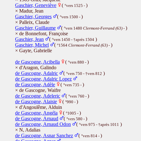
Gaschier, Geneviève
(
)
°vers 1525 -
× Madur, Jean
Gaschier, Georges
(
)
°vers 1500 -
× Palleix, Claude
Gaschier, Guillaume
(
)
°vers 1480
Clermont-Ferrand (63)
-
× de Bonnefont, Françoise
Gaschier, Jean
(
)
°vers 1450 - †après 1504
Gaschier, Michel
(
)
°1564
Clermont-Ferrand (63)
-
× Gayte, Gabrielle
de Gascogne, Acibella
(
)
°vers 880 -
× d'Aragon, Galindo
de Gascogne, Adalric
(
)
°vers 750 - †vers 812
de Gascogne, Adalric Lopez
de Gascogne, Adèle
(
)
°vers 735 -
× de Gascogne, Waifre
de Gascogne, Adeleric
(
)
°vers 760 -
de Gascogne, Alaisie
(
)
°990 -
× d'Angoulême, Alduin
de Gascogne, Angéla
(
)
°1005 -
de Gascogne, Arnaud
(
)
°vers 580 -
de Gascogne, Arnaud Odon
(
)
°vers 975 - †après 1011
× N, Adalias
de Gascogne, Asnar Sanchez
(
)
°vers 814 -