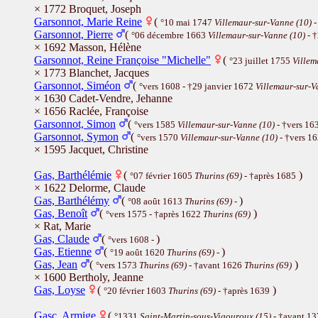
× 1772 Broquet, Joseph
Garsonnot, Marie Reine
(
°10 mai 1747
Villemaur-sur-Vanne (10)
-
Garsonnot, Pierre
(
°06 décembre 1663
Villemaur-sur-Vanne (10)
- 
× 1692 Masson, Hélène
Garsonnot, Reine Françoise "Michelle"
(
°23 juillet 1755
Villem
× 1773 Blanchet, Jacques
Garsonnot, Siméon
(
°vers 1608 - †29 janvier 1672
Villemaur-sur-V
× 1630 Cadet-Vendre, Jehanne
× 1656 Raclée, Françoise
Garsonnot, Simon
(
°vers 1585
Villemaur-sur-Vanne (10)
- †vers 16
Garsonnot, Symon
(
°vers 1570
Villemaur-sur-Vanne (10)
- †vers 1
× 1595 Jacquet, Christine
Gas, Barthélémie
(
)
°07 février 1605
Thurins (69)
- †après 1685
× 1622 Delorme, Claude
Gas, Barthélémy
(
)
°08 août 1613
Thurins (69)
-
Gas, Benoît
(
)
°vers 1575 - †après 1622
Thurins (69)
× Rat, Marie
Gas, Claude
(
)
°vers 1608 -
Gas, Etienne
(
)
°19 août 1620
Thurins (69)
-
Gas, Jean
(
)
°vers 1573
Thurins (69)
- †avant 1626
Thurins (69)
× 1600 Bertholy, Jeanne
Gas, Loyse
(
)
°20 février 1603
Thurins (69)
- †après 1639
Gasc, Armige
(
°1331
Saint-Martin-sous-Vigouroux (15)
- †avant 13