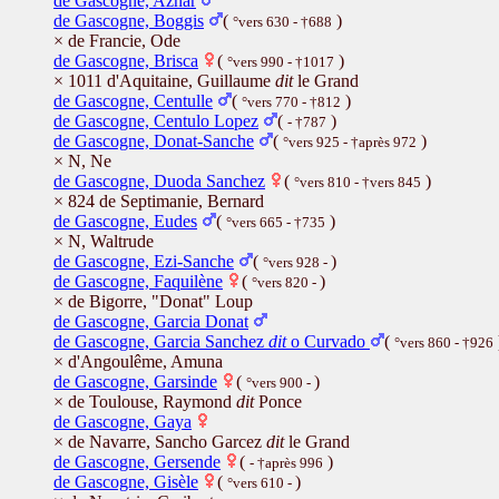
de Gascogne, Aznar
de Gascogne, Boggis
(
)
°vers 630 - †688
× de Francie, Ode
de Gascogne, Brisca
(
)
°vers 990 - †1017
× 1011 d'Aquitaine, Guillaume
dit
le Grand
de Gascogne, Centulle
(
)
°vers 770 - †812
de Gascogne, Centulo Lopez
(
)
- †787
de Gascogne, Donat-Sanche
(
)
°vers 925 - †après 972
× N, Ne
de Gascogne, Duoda Sanchez
(
)
°vers 810 - †vers 845
× 824 de Septimanie, Bernard
de Gascogne, Eudes
(
)
°vers 665 - †735
× N, Waltrude
de Gascogne, Ezi-Sanche
(
)
°vers 928 -
de Gascogne, Faquilène
(
)
°vers 820 -
× de Bigorre, "Donat" Loup
de Gascogne, Garcia Donat
de Gascogne, Garcia Sanchez
dit
o Curvado
(
°vers 860 - †926
× d'Angoulême, Amuna
de Gascogne, Garsinde
(
)
°vers 900 -
× de Toulouse, Raymond
dit
Ponce
de Gascogne, Gaya
× de Navarre, Sancho Garcez
dit
le Grand
de Gascogne, Gersende
(
)
- †après 996
de Gascogne, Gisèle
(
)
°vers 610 -