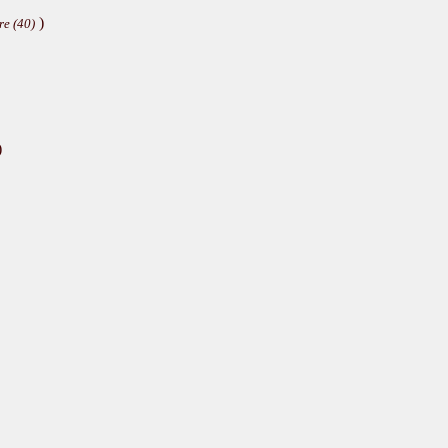
)
re (40)
)