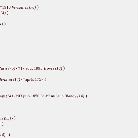
)
 †1918
Versailles (78)
)
(14)
)
4)
)
Paris (75)
- †17 août 1995
Troyes (10)
)
e-Livet (14)
- †après 1757
)
ngy (14)
- †03 juin 1850
Le Mesnil-sur-Blangy (14)
)
is (95)
-
)
-
)
(14)
-