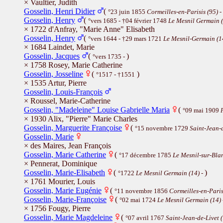
× Vaultier, Judith
Gosselin, Henri Didier
(
°23 juin 1855
Cormeilles-en-Parisis (95)
-
Gosselin, Henry
(
°vers 1685 - †04 février 1748
Le Mesnil Germain 
× 1722 d'Anfray, "Marie Anne" Elisabeth
Gosselin, Henry
(
°vers 1644 - †29 mars 1721
Le Mesnil-Germain (1
× 1684 Laindet, Marie
Gosselin, Jacques
(
)
°vers 1735 -
× 1758 Rosey, Marie Catherine
Gosselin, Josseline
(
)
°1517 - †1551
× 1535 Artur, Pierre
Gosselin, Louis-François
× Roussel, Marie-Catherine
Gosselin, "Madeleine" Louise Gabrielle Maria
(
°09 mai 1909
× 1930 Alix, "Pierre" Marie Charles
Gosselin, Marguerite Françoise
(
°15 novembre 1729
Saint-Jean-d
Gosselin, Marie
× des Maires, Jean François
Gosselin, Marie Catherine
(
°17 décembre 1785
Le Mesnil-sur-Bla
× Pennerat, Dominique
Gosselin, Marie-Elisabeth
(
)
°1722
Le Mesnil Germain (14)
-
× 1761 Mourier, Louis
Gosselin, Marie Eugénie
(
°11 novembre 1856
Cormeilles-en-Paris
Gosselin, Marie-Françoise
(
°02 mai 1724
Le Mesnil Germain (14)
× 1756 Fougy, Pierre
Gosselin, Marie Magdeleine
(
°07 avril 1767
Saint-Jean-de-Livet 