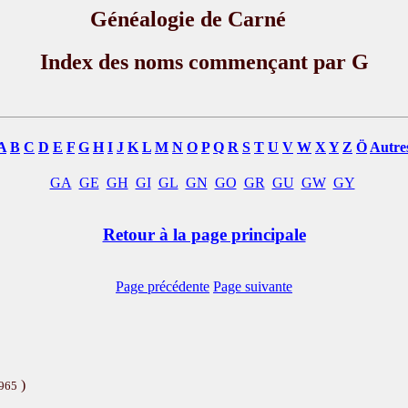
Généalogie de Carné
Index des noms commençant par G
A
B
C
D
E
F
G
H
I
J
K
L
M
N
O
P
Q
R
S
T
U
V
W
X
Y
Z
Ö
Autre
GA
GE
GH
GI
GL
GN
GO
GR
GU
GW
GY
Retour à la page principale
Page précédente
Page suivante
)
1965