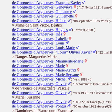
de Gorguette d'Argoeuves, François-Xavier
de Gorguette d'Argoeuves, Geneviève
(
°17 février 1921
Saint-O
de Gorguette d'Argoeuves, Guillaume
de Gorguette d'Argoeuves, Guillemette
de Gorguette d'Argoeuves, Hubert
(
°08 septembre 1955
Paris (7
× Milhé de Saint Victor, Béatrix
de Gorguette d'Argoeuves, Hugues
(
)
- †avant 2000
de Gorguette d'Argoeuves, Inès
de Gorguette d'Argoeuves, Isabelle
de Gorguette d'Argoeuves, Louis
de Gorguette d'Argoeuves, Louis-Marie
de Gorguette d'Argoeuves, "Louis" Olivier Xavier
(
°22 mai 
× Dauger, Marguerite-Marie
de Gorguette d'Argoeuves, Marguerite-Marie
de Gorguette d'Argoeuves, Marie
de Gorguette d'Argoeuves, Marie-Astrid
de Gorguette d'Argoeuves, Marie-Servane
de Gorguette d'Argoeuves, Michel
(
)
°vers 1888 -
de Gorguette d'Argoeuves, Olivier
(
°15 novembre 1957
Paris (7
× de Valence de Minardière, Pascale
de Gorguette d'Argoeuves, Olivier
(
°vers 1930 - †17 décembre 
× Marie, Suzanne
de Gorguette d'Argoeuves, Olivier
(
°1895
Saint Omer (62)
- †1
de Gorguette d'Argoeuves, Pontus
(
°05 octobre 1932
Arras (62)
× Dambrines de Ramecourt, Françoise