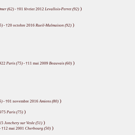
)
mer (62)
- †01 février 2012
Levallois-Perret (92)
)
5)
- †20 octobre 2016
Rueil-Malmaison (92)
)
1922
Paris (75)
- †11 mai 2009
Beauvais (60)
)
5)
- †01 novembre 2016
Amiens (80)
)
1975
Paris (75)
)
915
Jonchery sur Vesle (51)
)
- †12 mai 2001
Cherbourg (50)