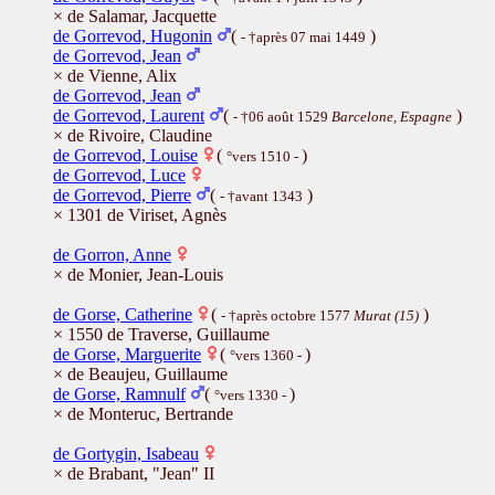
× de Salamar, Jacquette
de Gorrevod, Hugonin
(
)
- †après 07 mai 1449
de Gorrevod, Jean
× de Vienne, Alix
de Gorrevod, Jean
de Gorrevod, Laurent
(
)
- †06 août 1529
Barcelone, Espagne
× de Rivoire, Claudine
de Gorrevod, Louise
(
)
°vers 1510 -
de Gorrevod, Luce
de Gorrevod, Pierre
(
)
- †avant 1343
× 1301 de Viriset, Agnès
de Gorron, Anne
× de Monier, Jean-Louis
de Gorse, Catherine
(
)
- †après octobre 1577
Murat (15)
× 1550 de Traverse, Guillaume
de Gorse, Marguerite
(
)
°vers 1360 -
× de Beaujeu, Guillaume
de Gorse, Ramnulf
(
)
°vers 1330 -
× de Monteruc, Bertrande
de Gortygin, Isabeau
× de Brabant, "Jean" II