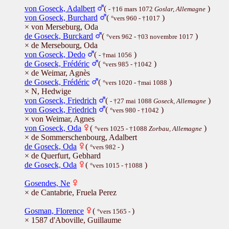
von Goseck, Adalbert
(
)
- †16 mars 1072
Goslar, Allemagne
von Goseck, Burchard
(
)
°vers 960 - †1017
× von Merseburg, Oda
de Goseck, Burckard
(
)
°vers 962 - †03 novembre 1017
× de Mersebourg, Oda
von Goseck, Dedo
(
)
- †mai 1056
de Goseck, Frédéric
(
)
°vers 985 - †1042
× de Weimar, Agnès
de Goseck, Frédéric
(
)
°vers 1020 - †mai 1088
× N, Hedwige
von Goseck, Friedrich
(
)
- †27 mai 1088
Goseck, Allemagne
von Goseck, Friedrich
(
)
°vers 980 - †1042
× von Weimar, Agnes
von Goseck, Oda
(
)
°vers 1025 - †1088
Zorbau, Allemagne
× de Sommerschenbourg, Adalbert
de Goseck, Oda
(
)
°vers 982 -
× de Querfurt, Gebhard
de Goseck, Oda
(
)
°vers 1015 - †1088
Gosendes, Ne
× de Cantabrie, Fruela Perez
Gosman, Florence
(
)
°vers 1565 -
× 1587 d'Aboville, Guillaume