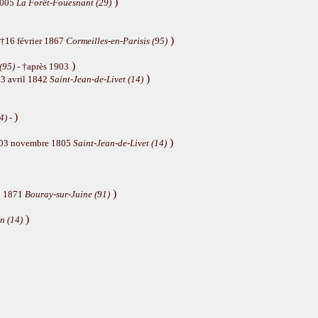
)
2005
La Forêt-Fouesnant (29)
)
 †16 février 1867
Cormeilles-en-Parisis (95)
)
(95)
- †après 1903
)
13 avril 1842
Saint-Jean-de-Livet (14)
)
4)
-
)
†03 novembre 1805
Saint-Jean-de-Livet (14)
)
il 1871
Bouray-sur-Juine (91)
)
n (14)