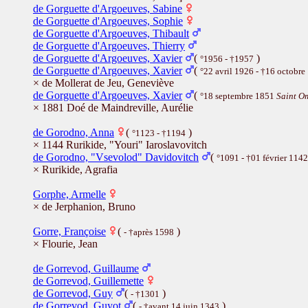
de Gorguette d'Argoeuves, Sabine
de Gorguette d'Argoeuves, Sophie
de Gorguette d'Argoeuves, Thibault
de Gorguette d'Argoeuves, Thierry
de Gorguette d'Argoeuves, Xavier
(
)
°1956 - †1957
de Gorguette d'Argoeuves, Xavier
(
°22 avril 1926 - †16 octobre
× de Mollerat de Jeu, Geneviève
de Gorguette d'Argoeuves, Xavier
(
°18 septembre 1851
Saint Om
× 1881 Doé de Maindreville, Aurélie
de Gorodno, Anna
(
)
°1123 - †1194
× 1144 Rurikide, "Youri" Iaroslavovitch
de Gorodno, "Vsevolod" Davidovitch
(
°1091 - †01 février 1142
× Rurikide, Agrafia
Gorphe, Armelle
× de Jerphanion, Bruno
Gorre, Françoise
(
)
- †après 1598
× Flourie, Jean
de Gorrevod, Guillaume
de Gorrevod, Guillemette
de Gorrevod, Guy
(
)
- †1301
de Gorrevod, Guyot
(
)
- †avant 14 juin 1343