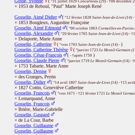
Gosse, Yvonne
(
°31 juillet 1929
Concarneau (29)
- †08 décembre 
× 1953 de Reboul, "Paul" Marie Joseph René
Gosselin, Aimé Didier
(
°12 février 1828
Saint-Jean-de-Livet (14)
-
× 1853 Bougleux, Augustine Françoise
Gosselin, Aimé Edmond
(
°06 octobre 1863
Cormeilles-en-Parisis 
Gosselin, Alexandre
(
°20 février 1765
Saint-Jean-de-Livet (14)
- †
× Delaporte, Marie Anne
Gosselin, Catherine
(
)
°vers 1763
Saint-Jean-de-Livet (14)
-
Gosselin, Catherine Thérèse
(
°janvier 1723
Le Mesnil-Germain (1
Gosselin, César-François
(
)
- †après 1759
Gosselin, Claude Pierre
(
°janvier 1719
Le Mesnil-Germain (14)
- 
× 1753 Tabarie, Marie Anne
Gosselin, Denise
× des Granges, Perrin
Gosselin, Didier
(
°14 avril 1807
Saint-Jean-de-Livet (14)
- †15 avr
× 1827 Cottin, Geneviève Catherine
Gosselin, François
(
°vers 1671 - †21 février 1721
Le Mesnil Germai
× Lemarquand, Anne
Gosselin, François
× Brière, Marie-Gabrielle
Gosselin, Gaspard
× de La Cour, Barbe
Gosselin, Guillaume
Gosselin, Guillaume