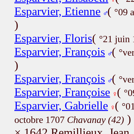
Esparvier, Etienne
(
°09 
)
Esparvier, Floris
(
°21 juin
Esparvier, François
(
°ve
)
Esparvier, François
(
°ve
Esparvier, Françoise
(
°0
Esparvier, Gabrielle
(
°0
)
octobre 1707
Chavanay (42)
× 1642 Remillieux, Jean