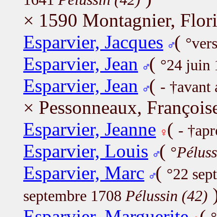
× 1590 Montagnier, Flor
Esparvier, Jacques
(
°ver
Esparvier, Jean
(
°24 juin
Esparvier, Jean
(
- †avant 
× Pessonneaux, François
Esparvier, Jeanne
(
- †ap
Esparvier, Louis
(
°
Péluss
Esparvier, Marc
(
°22 sep
septembre 1708
Pélussin (42)
Esparvier, Marguerite
(