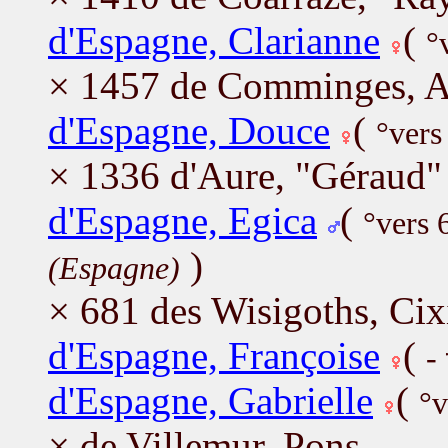
d'Espagne, Clarianne
(
°
× 1457 de Comminges, A
d'Espagne, Douce
(
°vers
× 1336 d'Aure, "Géraud" 
d'Espagne, Egica
(
°vers
)
(Espagne)
× 681 des Wisigoths, Cix
d'Espagne, Françoise
(
-
d'Espagne, Gabrielle
(
°v
× de Villemur, Pons