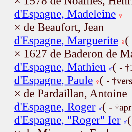
× 1578 de Noailles, Henr
d'Espagne, Madeleine
× de Beaufort, Jean
d'Espagne, Marguerite
(
× 1627 de Baderon de Ma
d'Espagne, Mathieu
(
- †
d'Espagne, Paule
(
- †ver
× de Pardaillan, Antoine
d'Espagne, Roger
(
- †ap
d'Espagne, "Roger" Ier