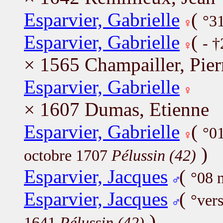
Esparvier, Gabrielle
(
°3
Esparvier, Gabrielle
(
- 
× 1565 Champailler, Pier
Esparvier, Gabrielle
× 1607 Dumas, Etienne
Esparvier, Gabrielle
(
°0
)
octobre 1707
Pélussin (42)
Esparvier, Jacques
(
°08 
Esparvier, Jacques
(
°ver
)
1641
Pélussin (42)