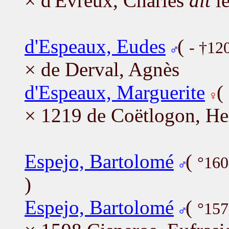
× d'Évreux, Charles
dit
le
d'Espeaux, Eudes
(
- †12
× de Derval, Agnès
d'Espeaux, Marguerite
(
× 1219 de Coëtlogon, He
Espejo, Bartolomé
(
°16
)
Espejo, Bartolomé
(
°157