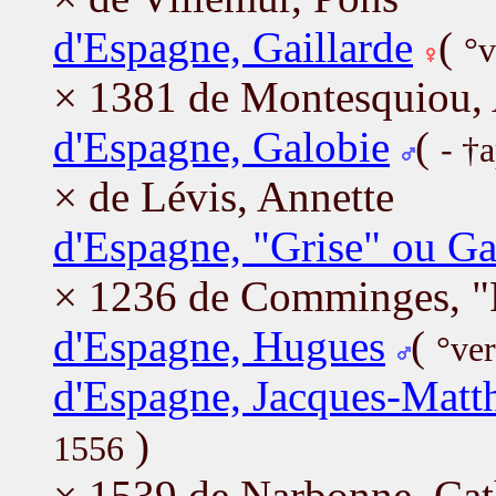
d'Espagne, Gaillarde
(
°v
× 1381 de Montesquiou, 
d'Espagne, Galobie
(
- †
× de Lévis, Annette
d'Espagne, "Grise" ou Ga
× 1236 de Comminges, "
d'Espagne, Hugues
(
°ve
d'Espagne, Jacques-Matt
)
1556
× 1539 de Narbonne, Cat