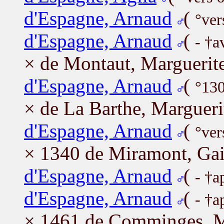
d'Espagne, Arnaud
(
°ver
d'Espagne, Arnaud
(
- †a
× de Montaut, Marguerit
d'Espagne, Arnaud
(
°130
× de La Barthe, Margueri
d'Espagne, Arnaud
(
°ver
× 1340 de Miramont, Gai
d'Espagne, Arnaud
(
- †a
d'Espagne, Arnaud
(
- †a
× 1461 de Comminges, M