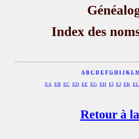
Généalog
Index des nom
A
B
C
D
E
F
G
H
I
J
K
L
EA
EB
EC
ED
EE
EG
EH
EI
EJ
EK
EL
Retour à la