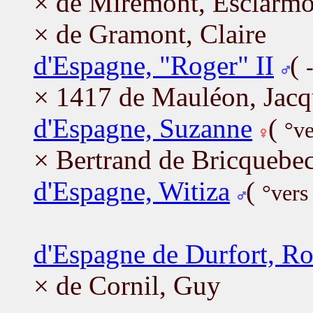
× de Miremont, Esclarm
× de Gramont, Claire
d'Espagne, "Roger" II
(
× 1417 de Mauléon, Jacq
d'Espagne, Suzanne
(
°v
× Bertrand de Bricquebec
d'Espagne, Witiza
(
°vers
d'Espagne de Durfort, Ro
× de Cornil, Guy