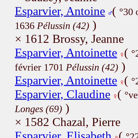
Esparvier, Antoine
(
°30 
)
1636
Pélussin (42)
× 1612 Brossy, Jeanne
Esparvier, Antoinette
(
°
)
février 1701
Pélussin (42)
Esparvier, Antoinette
(
°
Esparvier, Claudine
(
°ve
)
Longes (69)
× 1582 Chazal, Pierre
Esparvier, Elisabeth
(
°2