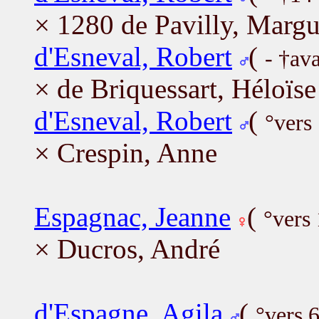
× 1280 de Pavilly, Margu
d'Esneval, Robert
(
- †av
× de Briquessart, Héloïse
d'Esneval, Robert
(
°vers
× Crespin, Anne
Espagnac, Jeanne
(
°vers
× Ducros, André
d'Espagne, Agila
(
°vers 