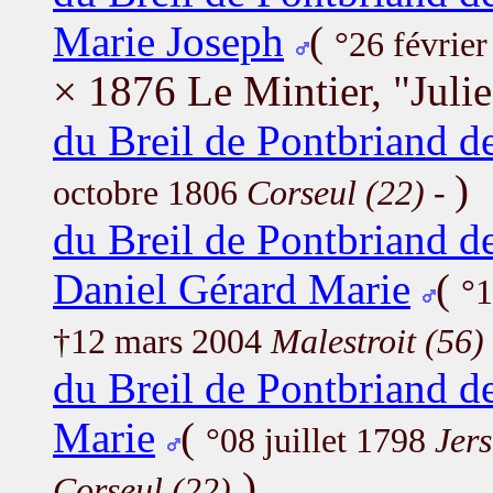
Marie Joseph
(
°26 févrie
× 1876 Le Mintier, "Juli
du Breil de Pontbriand d
)
octobre 1806
Corseul (22)
-
du Breil de Pontbriand d
Daniel Gérard Marie
(
°
†12 mars 2004
Malestroit (56)
du Breil de Pontbriand d
Marie
(
°08 juillet 1798
Jer
)
Corseul (22)