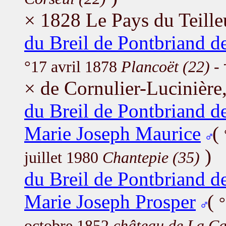
× 1828 Le Pays du Teille
du Breil de Pontbriand d
°17 avril 1878
Plancoët (22)
- 
× de Cornulier-Lucinière
du Breil de Pontbriand d
Marie Joseph Maurice
(
)
juillet 1980
Chantepie (35)
du Breil de Pontbriand d
Marie Joseph Prosper
(
°
octobre 1852
château de La Ca