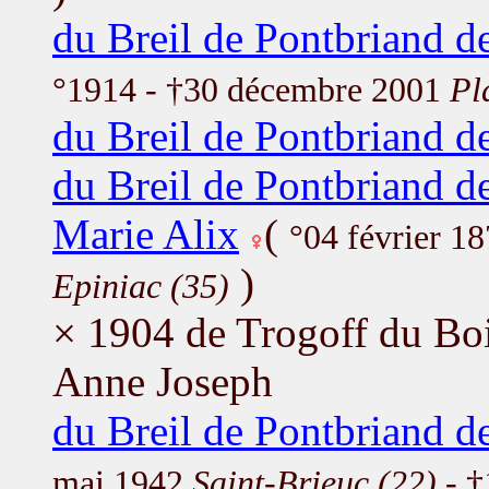
du Breil de Pontbriand d
°1914 - †30 décembre 2001
Pl
du Breil de Pontbriand d
du Breil de Pontbriand d
Marie Alix
(
°04 février 1
)
Epiniac (35)
× 1904 de Trogoff du Bo
Anne Joseph
du Breil de Pontbriand d
mai 1942
Saint-Brieuc (22)
- †