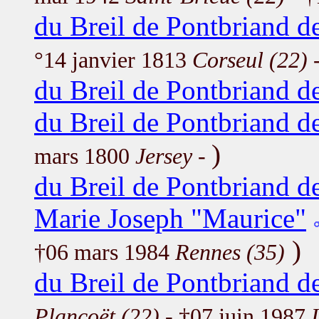
du Breil de Pontbriand d
°14 janvier 1813
Corseul (22)
-
du Breil de Pontbriand d
du Breil de Pontbriand d
)
mars 1800
Jersey
-
du Breil de Pontbriand 
Marie Joseph "Maurice"
)
†06 mars 1984
Rennes (35)
du Breil de Pontbriand d
Plancoët (22)
- †07 juin 1987