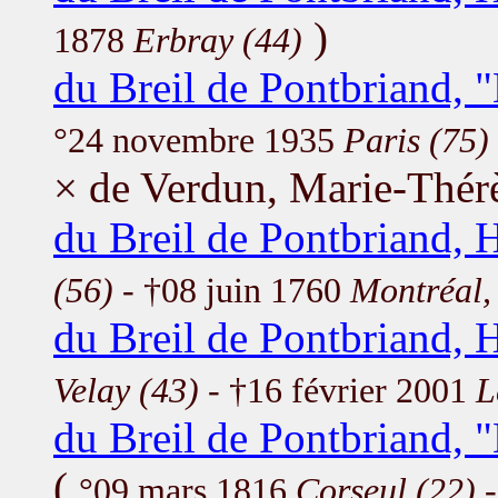
)
1878
Erbray (44)
du Breil de Pontbriand, 
°24 novembre 1935
Paris (75)
× de Verdun, Marie-Thér
du Breil de Pontbriand, 
(56)
- †08 juin 1760
Montréal,
du Breil de Pontbriand, 
Velay (43)
- †16 février 2001
L
du Breil de Pontbriand, 
(
°09 mars 1816
Corseul (22)
-