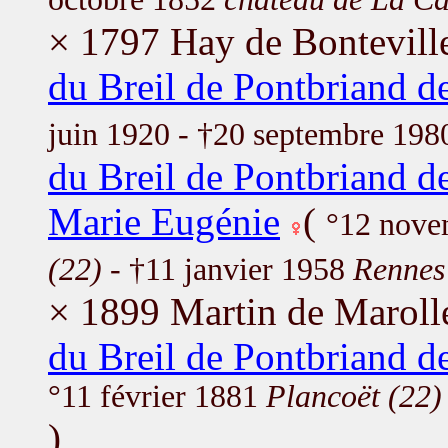
× 1797 Hay de Bontevill
du Breil de Pontbriand d
juin 1920 - †20 septembre 198
du Breil de Pontbriand d
Marie Eugénie
(
°12 nov
(22)
- †11 janvier 1958
Rennes
× 1899 Martin de Maroll
du Breil de Pontbriand d
°11 février 1881
Plancoët (22)
)