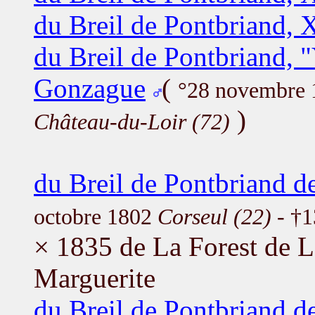
du Breil de Pontbriand, 
du Breil de Pontbriand, 
Gonzague
(
°28 novembre
)
Château-du-Loir (72)
du Breil de Pontbriand d
octobre 1802
Corseul (22)
- †1
× 1835 de La Forest de 
Marguerite
du Breil de Pontbriand d