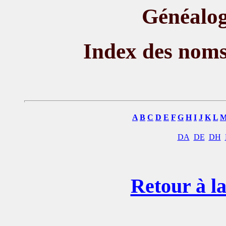
Généalog
Index des nom
A
B
C
D
E
F
G
H
I
J
K
L
DA
DE
DH
Retour à la