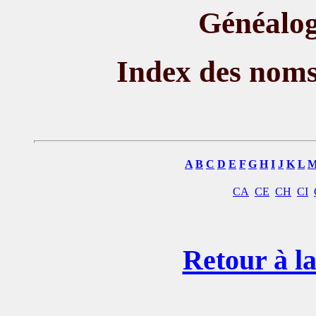
Généalog
Index des nom
A
B
C
D
E
F
G
H
I
J
K
L
CA
CE
CH
CI
Retour à la