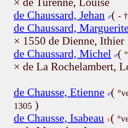
× de Turenne, Louise
de Chaussard, Jehan
(
- 
de Chaussard, Marguerit
× 1550 de Dienne, Ithier
de Chaussard, Michel
(
× de La Rochelambert, L
de Chausse, Etienne
(
°v
)
1305
de Chausse, Isabeau
(
°v