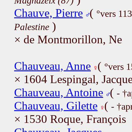
Magnazeix (87)
Chauve, Pierre
(
°vers 11
)
Palestine
× de Montmorillon, Ne
Chauveau, Anne
(
°vers 
× 1604 Lespingal, Jacqu
Chauveau, Antoine
(
- †
Chauveau, Gilette
(
- †ap
× 1530 Roque, François