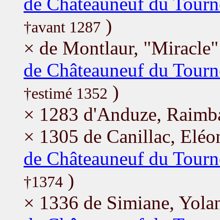
de Châteauneuf du Tourne
)
†avant 1287
× de Montlaur, "Miracle
de Châteauneuf du Tourn
)
†estimé 1352
× 1283 d'Anduze, Raimb
× 1305 de Canillac, Eléo
de Châteauneuf du Tourn
)
†1374
× 1336 de Simiane, Yola