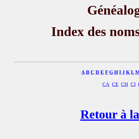
Généalog
Index des nom
A
B
C
D
E
F
G
H
I
J
K
L
CA
CE
CH
CI
Retour à la