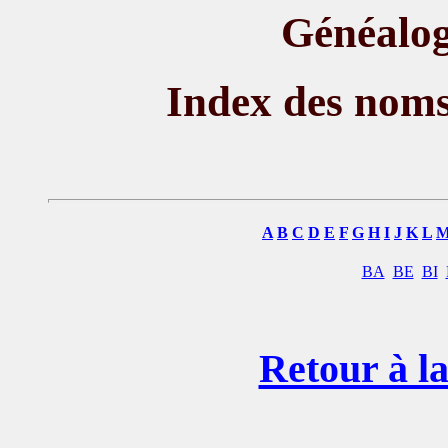
Généalog
Index des nom
A
B
C
D
E
F
G
H
I
J
K
L
BA
BE
BI
Retour à la