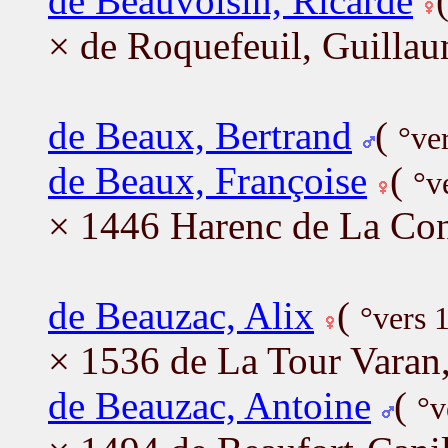
de Beauvoisin, Ricarde
× de Roquefeuil, Guilla
de Beaux, Bertrand
(
°ve
de Beaux, Françoise
(
°v
× 1446 Harenc de La Co
de Beauzac, Alix
(
°vers 
× 1536 de La Tour Varan,
de Beauzac, Antoine
(
°v