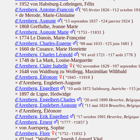
× 1952 von Habsburg-Lothringen, Félix
d'Arenberg, Antoine-François
(
°05 février 1826 - †12 octobre 19
× de Merode, Marie-Ghislaine
d'Arenberg, Auguste
(
)
°15 septembre 1837 - †24 janvier 1924
× 1868 Greffulhe, Jeanne Marie
d'Arenberg, Auguste Marie
(
)
°1753 - †1833
× 1774 Le Danois, Marie-Françoise
d'Arenberg, Charles-Eugene
(
)
°08 mai 1633 - †25 juin 1681
× 1660 de Cusance, Marie Henriette
d'Arenberg, Charles Léopold
(
)
°01 avril 1721 - †17 août 1778
× 1748 de La Mark, Louise-Marguerite
d'Arenberg, Claire Isabelle
(
°02 novembre 1629 - †07 septembre 
× 1648 von Waldburg zu Wolfegg, Maximilian Willibald
d'Arenberg, Éléonore
(
)
°1845 - †1919
× d'Arenberg, Englebert-Auguste
d'Arenberg, Engelbert
(
°10 août 1872
Salzbourg, Autriche
- †15 j
× 1897 de Ligne, Hedwidge
d'Arenberg, Engelbert-Charles
(
°20 avril 1899
Heverlee, Belgiqu
d'Arenberg, Englebert-Auguste
(
°11 mai 1824
Bruxelles, Belgiq
× d'Arenberg, Éléonore
d'Arenberg, Erik Engelbert
(
°17 octobre 1901
Heverlee, Belgique
d'Arenberg, Ernest
(
)
°1777 - †1857
× von Auersperg, Sophie
d'Arenberg, Flore
(
)
°1752 - †1832
× d'Ursel, "Wolfgang" Joseph Léonard Vital