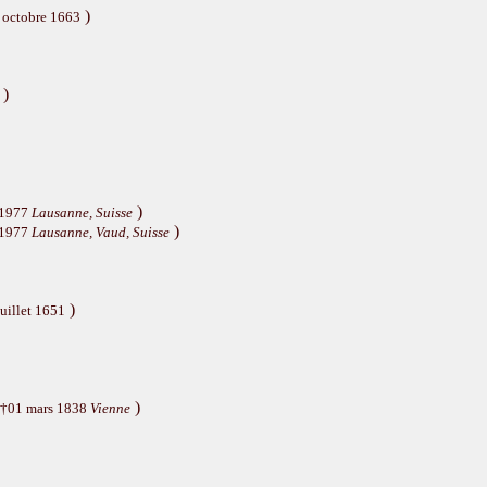
)
0 octobre 1663
)
)
t 1977
Lausanne, Suisse
)
t 1977
Lausanne, Vaud, Suisse
)
uillet 1651
)
 †01 mars 1838
Vienne