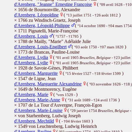
d'Arenberg, "Jeanne" Ernestine Françoise
(
°09 avril 1628 - †1
× 1656 de Bournonville, Alexandre
d'Arenberg, Léopoldine
(
)
°13 juillet 1751 - †26 août 1812
× 1766 zu Windisch-Graetz, Joseph
d'Arenberg, Léopold-Philippe
(
°14 octobre 1690 - †04 mars 1754
× 1711 Pignatelli, Marie-Françoise
d'Arenberg, Louis
(
)
°1757 - †1795
× 1788 de Mailly, "Marie" Adélaïde Julie
d'Arenberg, Louis-Engilbert
(
)
°03 août 1750 - †07 mars 1820
× 1773 de Brancas, Pauline-Louise
d'Arenberg, Lydia
(
°01 avril 1905
Bruxelles, Belgique
- †23 juille
d'Arenberg, Lydie
(
°01 avril 1905
Bruxelles, Belgique
- †23 juille
× 1928 de Savoie-Gènes, Philibert
d'Arenberg, Marguerite
(
)
°15 février 1527 - †18 février 1599
× 1547 de Ligne, Jean
d'Arenberg, Marguerite Alexandrine
(
°03 novembre 1626 - †18 j
× 1649 de Montmorency, Eugène
d'Arenberg, Marie
(
)
°vers 1529 -
d'Arenberg, Marie-Anne
(
)
°31 août 1689 - †24 avril 1736
× 1707 de La Tour d'Auvergne, François-Egon
d'Arenberg, Marie-Louise
(
°29 janvier 1754
Bruxelles, Belgique
-
× von Starhemberg, Ludwig Joseph
d'Arenberg, Mechtild
(
)
- †04 février 1603
× 1549 von Leuchtenberg, Ludwig Heinrich
d'Arenberg, Pauline
(
)
°02 septembre 1774 - †02 juillet 1810