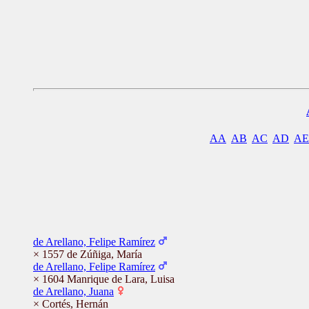
AA
AB
AC
AD
AE
de Arellano, Felipe Ramírez
× 1557 de Zúñiga, María
de Arellano, Felipe Ramírez
× 1604 Manrique de Lara, Luisa
de Arellano, Juana
× Cortés, Hernán