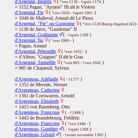
d'Argental, Béatrix
(
)
°vers 1130 - †après 1174
× 1152 Pagan, "Aymon" III
dit
le Violent
d'Argental, Fie
(
)
°vers 1020 - †après 1061
× 1049 de Malleval, Artaud
dit
Le Pieux
d'Argental, "Fie" ou Guigonne
(
°vers 1120
Bourg-Argental (42)
× 1130 de Jarez, "Gaudemar" II
d'Argental, Guillaume
(
)
- †après 1109
d'Argental, Ne
(
)
°vers 1060 -
× Pagan, Artaud
d'Argental, Pétronille
(
)
°vers 1052 -
× d'Albon, "Guigues" II
dit
le Gras
d'Argental, Tantafille
(
)
°vers 965 - †vers 1042
× 985 de Chapteuil, Sylvius
d'Argenteau, Adélaïde
(
)
- †1377
× 1352 de Merode, Werner
d'Argenteau, Catherine
× 1361 de Corswarem, Arnold
d'Argenteau, Elisabeth
× 1415 von Baumberg, Otto
d'Argenteau, Françoise
(
)
- †1488
× 1443 de Brandebourg, Frédéric
d'Argenteau, Françoise
(
)
°vers 1440 -
d'Argenteau, Gauthier
(
)
- †après 1268
d'Argenteau, Gérard
(
)
- †avant novembre 1363