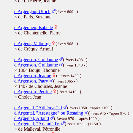
× de La Sierre, Jeanne
d'Argengau, Ulrich
(
)
°vers 800 -
× de Paris, Suzanne
d'Argenlieu, Isabelle
× de Chantemelle, Pierre
d'Argens, Valburge
(
)
°vers 908 -
× de Créquy, Arnoul
d'Argenson, Guillaume
(
)
°vers 1408 -
d'Argenson, Guillaume
(
)
°vers 1340 -
× 1364 Bouju, Thomine
d'Argenson, Jeanne
(
)
- †vers 1439
d'Argenson, Patry
(
)
°vers 1365 -
× 1407 de Chourses, Jeanne
d'Argenson, Perrine
(
)
°vers 1410 -
× Cholet, Jean
d'Argental, "Adhémar" II
(
)
°vers 1050 - †après 1109
d'Argental, "Arestagne" ou Rostaing
(
)
°vers 945 - †après 970
d'Argental, Artaud
(
)
°avant 970 - †après 1020
d'Argental, "Artaud" IV
(
)
°vers 1090 - †1150
× de Malleval, Pétronille