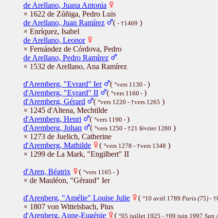
de Arellano, Juana Antonia
× 1622 de Zúñiga, Pedro Luis
de Arellano, Juan Ramírez
(
)
- †1469
× Enríquez, Isabel
de Arellano, Leonor
× Fernández de Córdova, Pedro
de Arellano, Pedro Ramírez
× 1532 de Arellano, Ana Ramírez
d'Aremberg, "Evrard" Ier
(
)
°vers 1130 -
d'Aremberg, "Evrard" II
(
)
°vers 1160 -
d'Aremberg, Gérard
(
)
°vers 1220 - †vers 1265
× 1245 d'Altena, Mechtilde
d'Aremberg, Henri
(
)
°vers 1190 -
d'Aremberg, Johan
(
)
°vers 1250 - †21 février 1280
× 1273 de Juelich, Catherine
d'Aremberg, Mathilde
(
)
°vers 1278 - †vers 1348
× 1299 de La Mark, "Engilbert" II
d'Aren, Béatrix
(
)
°vers 1165 -
× de Mauléon, "Géraud" Ier
d'Arenberg, "Amélie" Louise Julie
(
°10 avril 1789
Paris (75)
- †
× 1807 von Wittelsbach, Pius
d'Arenberg, Anne-Eugénie
(
°05 juillet 1925 - †09 juin 1997
San 