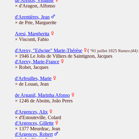
de Arenós, Violante
× d'Aragon, Alfonso
d'Arentières, Jean
× de Prie, Marguerite
Aresi, Margherita
× Visconti, Fabio
d'Arexy, "Edwige" Marie-Thérèse
(
°01 juillet 1925
Nantes (44)
× 1946 Le Jolis de Villiers de Saintignon, Jacques
d'Arexy, Marie-France
× Robet, Jacques
d'Arfeuilles, Marie
× de Louan, Jean
de Arganil, Marinha Afonso
× 1246 de Aboim, João Peres
d'Argences, Alix
× d'Estouteville, Colard
d'Argences, Gillette
× 1377 Meurdrac, Jean
d'Argences, Robert