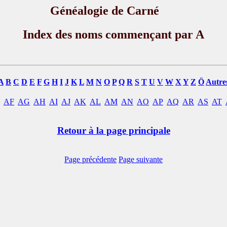
Généalogie de Carné
Index des noms commençant par A
A
B
C
D
E
F
G
H
I
J
K
L
M
N
O
P
Q
R
S
T
U
V
W
X
Y
Z
Ö
Autre
AF
AG
AH
AI
AJ
AK
AL
AM
AN
AO
AP
AQ
AR
AS
AT
Retour à la page principale
Page précédente
Page suivante