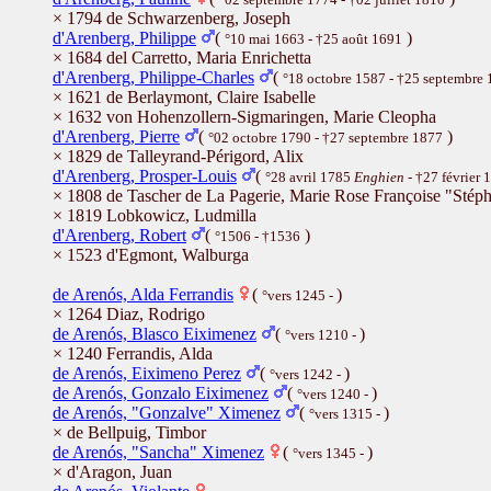
× 1794 de Schwarzenberg, Joseph
d'Arenberg, Philippe
(
)
°10 mai 1663 - †25 août 1691
× 1684 del Carretto, Maria Enrichetta
d'Arenberg, Philippe-Charles
(
°18 octobre 1587 - †25 septembre
× 1621 de Berlaymont, Claire Isabelle
× 1632 von Hohenzollern-Sigmaringen, Marie Cleopha
d'Arenberg, Pierre
(
)
°02 octobre 1790 - †27 septembre 1877
× 1829 de Talleyrand-Périgord, Alix
d'Arenberg, Prosper-Louis
(
°28 avril 1785
Enghien
- †27 février
× 1808 de Tascher de La Pagerie, Marie Rose Françoise "Stép
× 1819 Lobkowicz, Ludmilla
d'Arenberg, Robert
(
)
°1506 - †1536
× 1523 d'Egmont, Walburga
de Arenós, Alda Ferrandis
(
)
°vers 1245 -
× 1264 Diaz, Rodrigo
de Arenós, Blasco Eiximenez
(
)
°vers 1210 -
× 1240 Ferrandis, Alda
de Arenós, Eiximeno Perez
(
)
°vers 1242 -
de Arenós, Gonzalo Eiximenez
(
)
°vers 1240 -
de Arenós, "Gonzalve" Ximenez
(
)
°vers 1315 -
× de Bellpuig, Timbor
de Arenós, "Sancha" Ximenez
(
)
°vers 1345 -
× d'Aragon, Juan