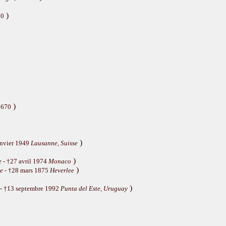
)
10
)
1670
)
anvier 1949
Lausanne, Suisse
)
e
- †27 avril 1974
Monaco
)
ue
- †28 mars 1875
Heverlee
)
- †13 septembre 1992
Punta del Este, Uruguay