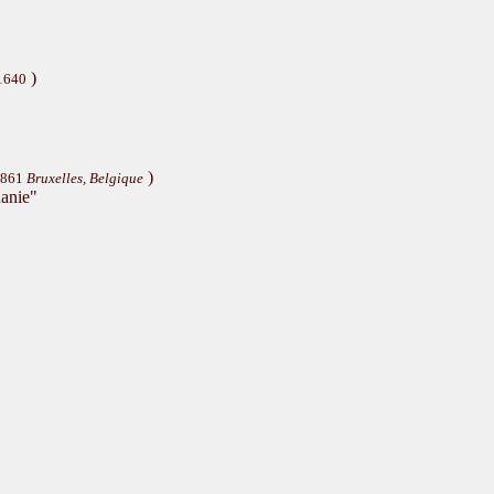
)
 1640
)
 1861
Bruxelles, Belgique
hanie"