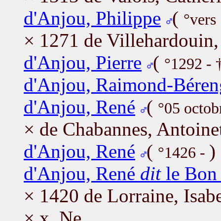
d'Anjou, Philippe
(
°vers
× 1271 de Villehardouin, 
d'Anjou, Pierre
(
°1292 - 
d'Anjou, Raimond-Béren
d'Anjou, René
(
°05 octob
× de Chabannes, Antoine
d'Anjou, René
(
)
°1426 -
d'Anjou, René
dit
le Bo
× 1420 de Lorraine, Isabe
× x, Ne