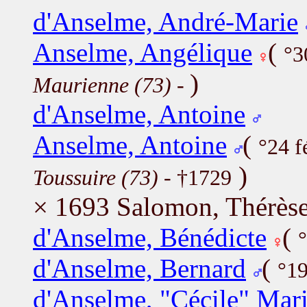
d'Anselme, André-Marie
Anselme, Angélique
(
°3
)
Maurienne (73)
-
d'Anselme, Antoine
Anselme, Antoine
(
°24 f
)
Toussuire (73)
- †1729
× 1693 Salomon, Thérès
d'Anselme, Bénédicte
(
d'Anselme, Bernard
(
°19
d'Anselme, "Cécile" Mar