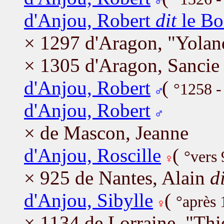
d'Anjou, Robert
dit
le B
× 1297 d'Aragon, "Yolan
× 1305 d'Aragon, Sancie
d'Anjou, Robert
(
°1258 -
d'Anjou, Robert
× de Mascon, Jeanne
d'Anjou, Roscille
(
°vers
× 925 de Nantes, Alain
di
d'Anjou, Sibylle
(
°après
× 1134 de Lorraine, "Thie