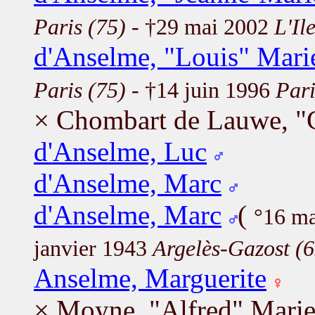
Paris (75)
- †29 mai 2002
L'Il
d'Anselme, "Louis" Marie
Paris (75)
- †14 juin 1996
Pari
× Chombart de Lauwe, "C
d'Anselme, Luc
d'Anselme, Marc
d'Anselme, Marc
(
°16 m
janvier 1943
Argelès-Gazost (6
Anselme, Marguerite
× Moyne, "Alfred" Marie