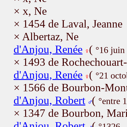
× x, Ne
× 1454 de Laval, Jeanne
× Albertaz, Ne
d'Anjou, Renée
(
°16 jui
× 1493 de Rochechouart-P
d'Anjou, Renée
(
°21 octo
× 1566 de Bourbon-Montp
d'Anjou, Robert
(
°entre 
× 1347 de Bourbon, Mar
d'Anjou, Robert
(
°1326 -