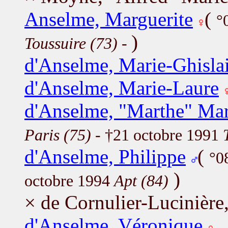
Anselme, Marguerite
(
°
)
Toussuire (73)
-
d'Anselme, Marie-Ghisla
d'Anselme, Marie-Laure
d'Anselme, "Marthe" Mar
Paris (75)
- †21 octobre 1991
d'Anselme, Philippe
(
°0
)
octobre 1994
Apt (84)
× de Cornulier-Lucinière
d'Anselme, Véronique