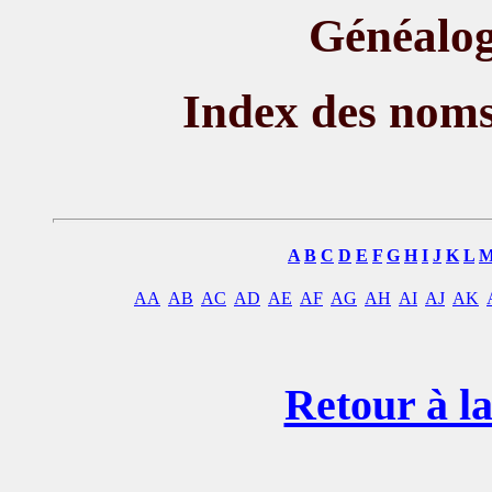
Généalog
Index des nom
A
B
C
D
E
F
G
H
I
J
K
L
AA
AB
AC
AD
AE
AF
AG
AH
AI
AJ
AK
Retour à la