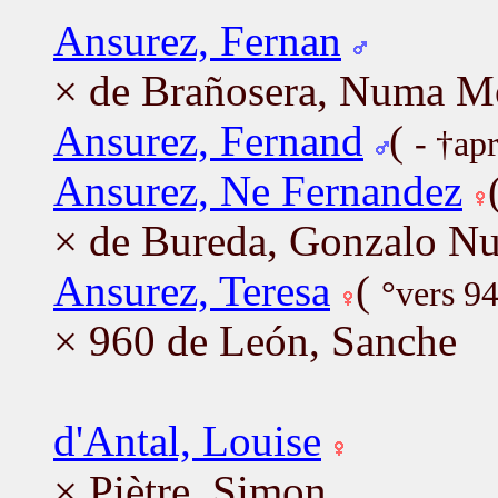
Ansurez, Fernan
× de Brañosera, Numa M
Ansurez, Fernand
(
- †ap
Ansurez, Ne Fernandez
× de Bureda, Gonzalo N
Ansurez, Teresa
(
°vers 94
× 960 de León, Sanche
d'Antal, Louise
× Piètre, Simon