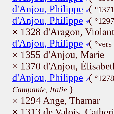
d'Anjou, Philippe
(
°1371
d'Anjou, Philippe
(
°1297
× 1328 d'Aragon, Violan
d'Anjou, Philippe
(
°vers
× 1355 d'Anjou, Marie
× 1370 d'Anjou, Élisabet
d'Anjou, Philippe
(
°1278
)
Campanie, Italie
× 1294 Ange, Thamar
× 1313 de Valois, Cather