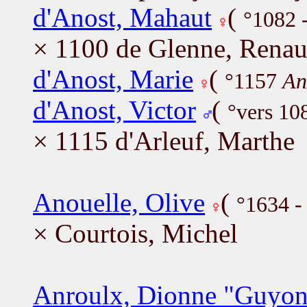
d'Anost, Mahaut
(
°1082 
× 1100 de Glenne, Rena
d'Anost, Marie
(
°1157
An
d'Anost, Victor
(
°vers 1
× 1115 d'Arleuf, Marthe
Anouelle, Olive
(
°1634 
× Courtois, Michel
Anroulx, Dionne "Guyo