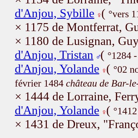
d'Anjou, Sybille
(
°vers 1
× 1175 de Montferrat, G
× 1180 de Lusignan, Gu
d'Anjou, Tristan
(
°1284 
d'Anjou, Yolande
(
°02 n
février 1484
château de Bar-le
× 1444 de Lorraine, Ferr
d'Anjou, Yolande
(
°1412
× 1431 de Dreux, "Franço