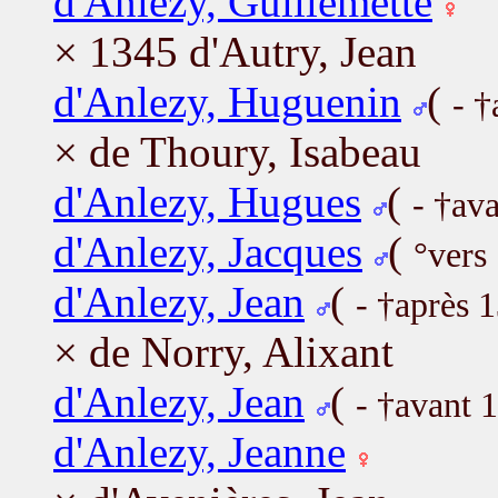
d'Anlezy, Guillemette
× 1345 d'Autry, Jean
d'Anlezy, Huguenin
(
- †
× de Thoury, Isabeau
d'Anlezy, Hugues
(
- †av
d'Anlezy, Jacques
(
°vers
d'Anlezy, Jean
(
- †après 
× de Norry, Alixant
d'Anlezy, Jean
(
- †avant 
d'Anlezy, Jeanne