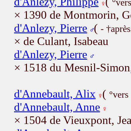
d'Anlezy, Philippe
(
°ver
× 1390 de Montmorin, G
d'Anlezy, Pierre
(
- †aprè
× de Culant, Isabeau
d'Anlezy, Pierre
× 1518 du Mesnil-Simon,
d'Annebault, Alix
(
°vers
d'Annebault, Anne
× 1504 de Vieuxpont, Je