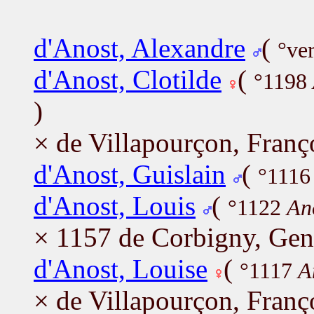
d'Anost, Alexandre
(
°ve
d'Anost, Clotilde
(
°1198
)
× de Villapourçon, Franç
d'Anost, Guislain
(
°111
d'Anost, Louis
(
°1122
An
× 1157 de Corbigny, Gen
d'Anost, Louise
(
°1117
A
× de Villapourçon, Franç